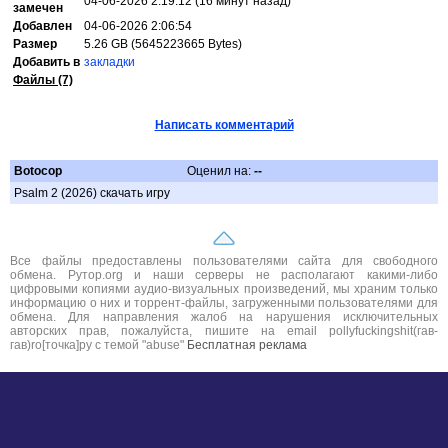
04-06-2026 2:19:12 (16 минут назад)
замечен
Добавлен
04-06-2026 2:06:54
Размер
5.26 GB (5645223665 Bytes)
Добавить в
закладки
Файлы (7)
Написать комментарий
Botocop
Оценил на:
--
Psalm 2 (2026) скачать игру
Все файлы предоставлены пользователями сайта для свободного
обмена. Рутор.org и наши серверы не располагают какими-либо
цифровыми копиями аудио-визуальных произведений, мы храним только
информацию о них и торрент-файлы, загруженными пользователями для
обмена. Для направления жалоб на нарушения исключительных
авторских прав, пожалуйста, пишите на email pollyfuckingshit(гав-
гав)ro[точка]ру с темой "abuse"
Бесплатная реклама