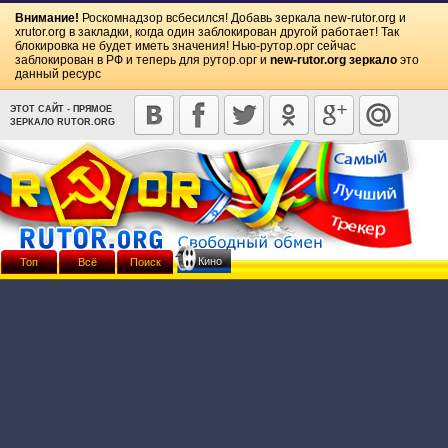
Внимание!
Роскомнадзор всбесился! Добавь зеркала
new-rutor.org
и
xrutor.org
в закладки, когда один заблокирован другой работает! Так
блокировка не будет иметь значения! Нью-рутор.орг сейчас
заблокирован в РФ и теперь для рутор.орг и
new-rutor.org зеркало
это
данный ресурс
ЭТОТ САЙТ - ПРЯМОЕ
ЗЕРКАЛО RUTOR.ORG
Кино
Топ
Всё
Поиск