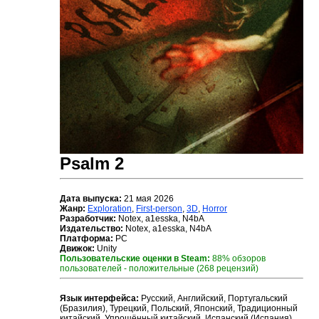
Psalm 2
Дата выпуска:
21 мая 2026
Жанр:
Exploration
,
First-person
,
3D
,
Horror
Разработчик:
Notex, a1esska, N4bA
Издательство:
Notex, a1esska, N4bA
Платформа:
PC
Движок:
Unity
Пользовательские оценки в Steam:
88% обзоров
пользователей - положительные (268 рецензий)
Язык интерфейса:
Русский, Английский, Португальский
(Бразилия), Турецкий, Польский, Японский, Традиционный
китайский, Упрощённый китайский, Испанский (Испания),