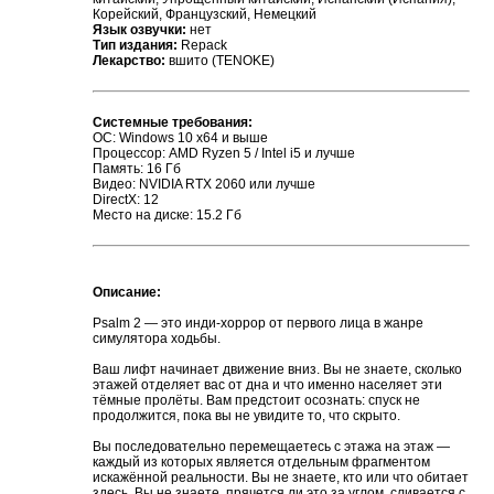
Корейский, Французский, Немецкий
Язык озвучки:
нет
Тип издания:
Repack
Лекарство:
вшито (TENOKE)
Системные требования:
ОС: Windows 10 x64 и выше
Процессор: AMD Ryzen 5 / Intel i5 и лучше
Память: 16 Гб
Видео: NVIDIA RTX 2060 или лучше
DirectX: 12
Место на диске: 15.2 Гб
Описание:
Psalm 2 — это инди-хоррор от первого лица в жанре
симулятора ходьбы.
Ваш лифт начинает движение вниз. Вы не знаете, сколько
этажей отделяет вас от дна и что именно населяет эти
тёмные пролёты. Вам предстоит осознать: спуск не
продолжится, пока вы не увидите то, что скрыто.
Вы последовательно перемещаетесь с этажа на этаж —
каждый из которых является отдельным фрагментом
искажённой реальности. Вы не знаете, кто или что обитает
здесь. Вы не знаете, прячется ли это за углом, сливается с