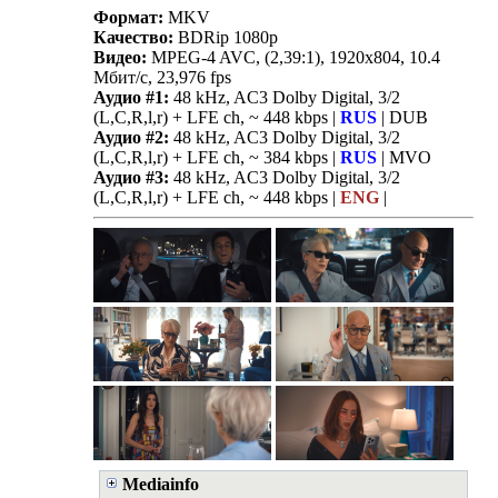
Формат:
MKV
Качество:
BDRip 1080p
Видео:
MPEG-4 AVC, (2,39:1), 1920x804, 10.4
Мбит/с, 23,976 fps
Аудио #1:
48 kHz, AC3 Dolby Digital, 3/2
(L,C,R,l,r) + LFE ch, ~ 448 kbps |
RUS
| DUB
Аудио #2:
48 kHz, AC3 Dolby Digital, 3/2
(L,C,R,l,r) + LFE ch, ~ 384 kbps |
RUS
| MVO
Аудио #3:
48 kHz, AC3 Dolby Digital, 3/2
(L,C,R,l,r) + LFE ch, ~ 448 kbps |
ENG
|
Mediainfo