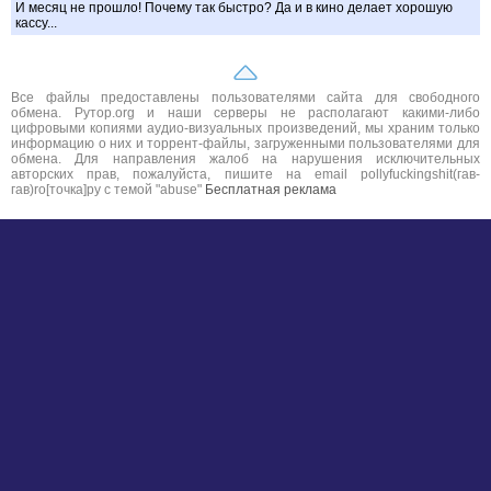
И месяц не прошло! Почему так быстро? Да и в кино делает хорошую
кассу...
Все файлы предоставлены пользователями сайта для свободного
обмена. Рутор.org и наши серверы не располагают какими-либо
цифровыми копиями аудио-визуальных произведений, мы храним только
информацию о них и торрент-файлы, загруженными пользователями для
обмена. Для направления жалоб на нарушения исключительных
авторских прав, пожалуйста, пишите на email pollyfuckingshit(гав-
гав)ro[точка]ру с темой "abuse"
Бесплатная реклама