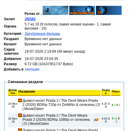
Релиз от :
Залил
JNS82
5.7 из 10 (9 голосов, самая низкая оценка - 1, самая
Оценка
высокая - 10)
Категория
Зарубежные фильмы
Раздают
Временно нет данных
Качают
Временно нет данных
Сидер
19-07-2026 2:19:09 (46 минут назад)
замечен
Добавлен
18-07-2026 23:04:35
Размер
9.72 GB (10437951737 Bytes)
Добавить в
закладки
Связанные раздачи
Добав
Разме
Название
Пиры
лен
р
Дьявол носит Prada 2 / The Devil Wears Prada
18 Июл
4.25 G
2 (2026) BDRip 720p от DoMiNo & селезень | D
5
7
26
B
| MovieDalen
Дьявол носит Prada 2 / The Devil Wears
18 Июл
9.63 G
14
Prada 2 (2026) BDRip 1080p от селезень
1
26
B
3
| D | MovieDalen
Дьявол носит Prada 2 / The Devil Wears Prada