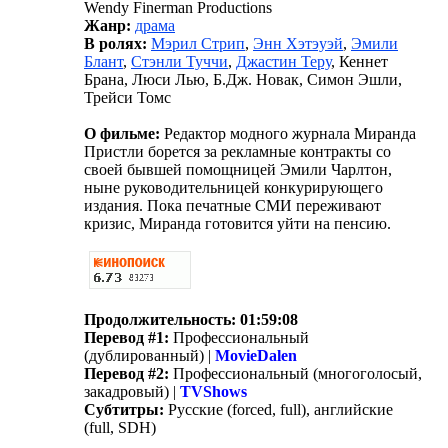
Wendy Finerman Productions
Жанр:
драма
В ролях:
Мэрил Стрип
,
Энн Хэтэуэй
,
Эмили
Блант
,
Стэнли Туччи
,
Джастин Теру
, Кеннет
Брана, Люси Лью, Б.Дж. Новак, Симон Эшли,
Трейси Томс
О фильме:
Редактор модного журнала Миранда
Пристли борется за рекламные контракты со
своей бывшей помощницей Эмили Чарлтон,
ныне руководительницей конкурирующего
издания. Пока печатные СМИ переживают
кризис, Миранда готовится уйти на пенсию.
Продолжительность:
01:59:08
Перевод #1:
Профессиональный
(дублированный) |
MovieDalen
Перевод #2:
Профессиональный (многоголосый,
закадровый) |
TVShows
Субтитры:
Русские (forced, full), английские
(full, SDH)