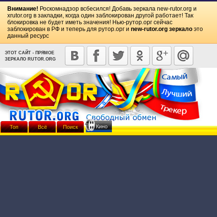
Внимание!
Роскомнадзор всбесился! Добавь зеркала
new-rutor.org
и
xrutor.org
в закладки, когда один заблокирован другой работает! Так
блокировка не будет иметь значения! Нью-рутор.орг сейчас
заблокирован в РФ и теперь для рутор.орг и
new-rutor.org зеркало
это
данный ресурс
ЭТОТ САЙТ - ПРЯМОЕ
ЗЕРКАЛО RUTOR.ORG
Кино
Топ
Всё
Поиск