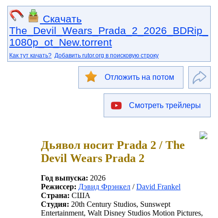
Скачать
The_Devil_Wears_Prada_2_2026_BDRip_
1080p_ot_New.torrent
Как тут качать?
Добавить rutor.org в поисковую строку
Отложить на потом
Смотреть трейлеры
Дьявол носит Prada 2 / The
Devil Wears Prada 2
Год выпуска:
2026
Режиссер:
Дэвид Фрэнкел
/
David Frankel
Страна:
США
Студия:
20th Century Studios, Sunswept
Entertainment, Walt Disney Studios Motion Pictures,