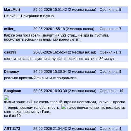
MaraMeri
29-05-2026 15:51:42 (2 месяца назад)
Оценил на:
5
Не очень. Наигранно и скучно.
millеr_
29-05-2026 1:55:18 (2 месяца назад)
Оценил на:
7
Как же они постарели, значит и я уже стар.. Не зря выпустили,
посмотреть вспомнить норм, как время летит..
osa193
26-05-2026 16:56:54 (2 месяца назад)
Оценил на:
1
совсем не зашло - пустая и скучная говорильня, хватило 30 минут…
Dimoncy
24-05-2026 15:36:54 (2 месяца назад)
Оценил на:
9
реально приятный фильм. мне понравился.
Boogiman
23-05-2026 18:03:30 (2 месяца назад)
Оценил на:
10
Фильм приятный, но очень слабый, игра на ностальгии, но очень пресно
- теперь повсюду толерантность..
такое впечатление что весь фильм
снят ради пары минут Гаги..
на 6 из 10.
ART 1173
22-05-2026 21:04:43 (2 месяца назад)
Оценил на:
4