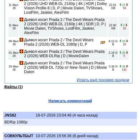
2 (2026) UHD WEB-DL 2160p | 4K | HDR | Dolby
11 Июл
22.91
21
Vision Profile 8 | D, P | Movie Dalen, TVShows,
26
GB
54
LostFilm, Jaskier, AlexFilm
Дьявол носит Prada 2 / The Devil Wears Prada
2 (2026) UHD WEB-DL 2160p | 4K | SDR | D, P |
11 Июл
22.90
2
Movie Dalen, TVShows, LostFilm, Jaskier,
26
GB
16
AlexFilm
Дьявол носит Prada 2 / The Devil Wears
09 Июл
8.12 G
32
1
Prada 2 (2026) WEB-DL 1080p | D, Р
26
B
16
Дьявол носит Prada 2 / The Devil Wears Prada
01 Июл
2.18 G
20
2 (2026) WEB-DLRip | D | MovieDalen
26
B
5
Дьявол носит Prada 2 / The Devil Wears Prada
29 Июн
3.34 G
34
2 (2026) WEB-DL 720p от New-Team | D | Movie
26
B
142
Dalen
Искать ещё похожие раздачи
Файлы (1)
Написать комментарий
JNS82
18-07-2026 23:04:46 (4 часа назад)
BDRip 1080p
СОВКУЛЬТБЫТ
10-07-2026 19:56:36 (8 дней назад)