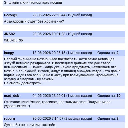
Эпштейн с Клинтоном тоже носили
Podvig1
29-06-2026 22:58:44 (19 дней назад)
А закадровый будет без Хромченко?
JNS82
29-06-2026 19:01:28 (19 дней назад)
WEB-DLRip
integy
13-06-2026 20:26:15 (1 месяц назад)
Оценил на:
2
Первый фильм еще можно было посмотреть. Хотя вечно бегающая
Хэтуэй немного раздражала. В последнем фильме это уже стало
невыносимым... Сюжет - когда уже нечего придумать, натягиваем что
можно. Чернокожий, китаец, индус и японец в каждом кадре - это давно
норма. Леди Гага вообще не в кассу при всем уважении. Хромченко на
озвучку и в первом - ну зачем?
Не смогли досмотреть...
mad_dok
04-06-2026 23:22:01 (1 месяц назад)
Оценил на:
10
Отличное кино! Умное, красивое, ностальгическое. Получил море
удовольствия. :)
ruborn
30-05-2026 7:14:57 (2 месяца назад)
Оценил на:
3
Лучше бы не снимали, так себе.