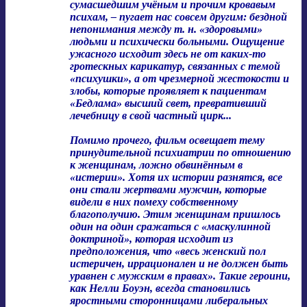
сумасшедшим учёным и прочим кровавым
психам, – пугает нас совсем другим: бездной
непонимания между т. н. «здоровыми»
людьми и психически больными. Ощущение
ужасного исходит здесь не от каких-то
гротескных карикатур, связанных с темой
«психушки», а от чрезмерной жестокости и
злобы, которые проявляет к пациентам
«Бедлама» высший свет, превративший
лечебницу в свой частный цирк...
Помимо прочего, фильм освещает тему
принудительной психиатрии по отношению
к женщинам, ложно обвинённым в
«истерии». Хотя их истории разнятся, все
они стали жертвами мужчин, которые
видели в них помеху собственному
благополучию. Этим женщинам пришлось
один на один сражаться с «маскулинной
доктриной», которая исходит из
предположения, что «весь женский пол
истеричен, иррационален и не должен быть
уравнен с мужским в правах». Такие героини,
как Нелли Боуэн, всегда становились
яростными сторонницами либеральных