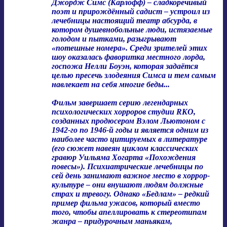
Джордж Симс (Карлофф) – сладкоречивый
поэт и прирождённый садист – устроил из
лечебницы настоящий театр абсурда, в
котором душевнобольные люди, истязаемые
голодом и пытками, разыгрывают
«потешные номера». Среди зрителей этих
шоу оказалась фаворитка местного лорда,
госпожа Нелли Боуэн, которая задаётся
целью пресечь злодеяния Симса и тем самым
навлекает на себя многие беды...
Фильм завершает серию легендарных
психологических хорроров студии RKO,
созданных продюсером Вэлом Льютоном с
1942-го по 1946-й годы и является одним из
наиболее часто цитируемых в литературе
(его сюжет навеян циклом классических
гравюр Уильяма Хогарта «Похождения
повесы»). Психиатрические лечебницы по
сей день занимают важное место в хоррор-
культуре – они внушают людям должные
страх и тревогу. Однако «Бедлам» – редкий
пример фильма ужасов, который вместо
того, чтобы апеллировать к стереотипам
жанра – придурочным маньякам,