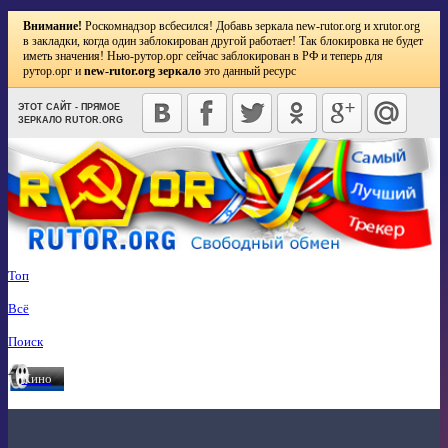
Внимание!
Роскомнадзор всбесился! Добавь зеркала
new-rutor.org
и
xrutor.org
в закладки, когда один заблокирован другой работает! Так блокировка не будет
иметь значения! Нью-рутор.орг сейчас заблокирован в РФ и теперь для
рутор.орг и
new-rutor.org зеркало
это данный ресурс
ЭТОТ САЙТ - ПРЯМОЕ
ЗЕРКАЛО RUTOR.ORG
Топ
Всё
Поиск