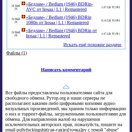
«Бедлам» / Bedlam (1946) BDRip-
26 Май
1.47 GB
2
0
AVC от liosaa | L1 | Remastered
26
«Бедлам» / Bedlam (1946) BDRip
24 Май
9.14 GB
3
0
1080p от liosaa | L1 | Remastered
26
«Бедлам» / Bedlam (1946) BDRip от
24 Май
1.47 GB
5
1
liosaa | L1 | Remastered
26
Искать ещё похожие раздачи
Файлы (1)
Написать комментарий
Все файлы предоставлены пользователями сайта для
свободного обмена. Рутор.org и наши серверы не
располагают какими-либо цифровыми копиями аудио-
визуальных произведений, мы храним только информацию
о них и торрент-файлы, загруженными пользователями для
обмена. Для направления жалоб на нарушения
исключительных авторских прав, пожалуйста, пишите на
email pollyfuckingshit(гав-гав)ro[точка]ру с темой "abuse"