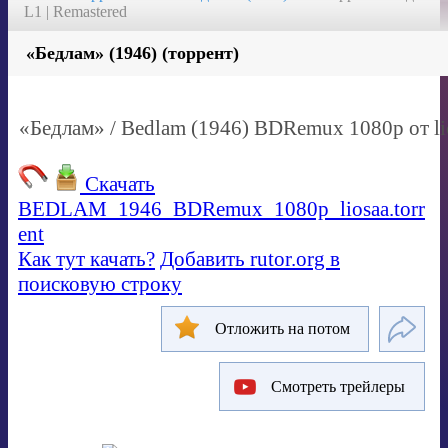
L1 | Remastered
«Бедлам» (1946) (торрент)
«Бедлам» / Bedlam (1946) BDRemux 1080p от lios
Скачать
BEDLAM_1946_BDRemux_1080p_liosaa.torr
ent
Как тут качать?
Добавить rutor.org в
поисковую строку
Отложить на потом
Смотреть трейлеры