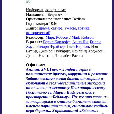
Информация о фильме
Название:
«Бедлам»
Оригинальное название:
Bedlam
Год выхода:
1946
Жанр:
драма
,
сатира
,
ужасы
,
готика
,
исторический
Режиссер:
Марк Робсон
/
Mark Robson
В ролях:
Борис Карлофф
,
Анна Ли
,
Билли
Хаус
,
Ричард Фрэйзер
,
Глен Вернон
, Иэн
Вульф, Джейсон Робардс, Лейланд Ходжсон,
Джоан Ньютон, Элизабет Рассел
О фильме:
Англия, XVIII век – Лондон погряз в
политических дрязгах, коррупции и разврате.
Забавы высшего света далеки от морали и
включают в себя увеселительные экскурсии
по печально известному Психиатрическому
Госпиталю св. Марии Вифлеемской, в
просторечии «Бедламу». Позже это слово из-
за творящихся в клинике бесчинств станет
именем нарицательным, синонимом крайней
неразберихи... Управляющий «Бедлама»