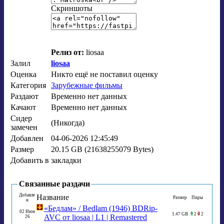
Скриншоты
Релиз от:
liosaa
Залил
liosaa
Оценка
Никто ещё не поставил оценку
Категория
Зарубежные фильмы
Раздают
Временно нет данных
Качают
Временно нет данных
Сидер
(Никогда)
замечен
Добавлен
04-06-2026 12:45:49
Размер
20.15 GB (21638255079 Bytes)
Добавить в
закладки
Связанные раздачи
Добавле
Название
Размер
Пиры
н
«Бедлам» / Bedlam (1946) BDRip-
02 Июн
1.47 GB
2
2
AVC от liosaa | L1 | Remastered
26