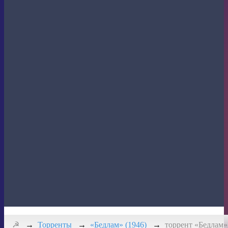
Кино
☭
Торренты
«Бедлам» (1946)
торрент «Бедлам» 