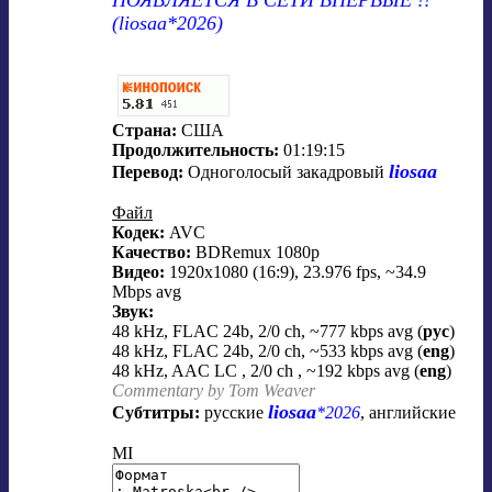
ПОЯВЛЯЕТСЯ В СЕТИ ВПЕРВЫЕ !!
(liosaa*2026)
Страна:
США
Продолжительность:
01:19:15
liosaa
Перевод:
Одноголосый закадровый
Файл
Кодек:
AVC
Качество:
BDRemux 1080p
Видео:
1920x1080 (16:9), 23.976 fps, ~34.9
Mbps avg
Звук:
48 kHz, FLAC 24b, 2/0 ch, ~777 kbps avg (
рус
)
48 kHz, FLAC 24b, 2/0 ch, ~533 kbps avg (
eng
)
48 kHz, AAC LC , 2/0 ch , ~192 kbps avg (
eng
)
Commentary by Tom Weaver
liosaa
Субтитры:
русские
*2026
, английские
MI