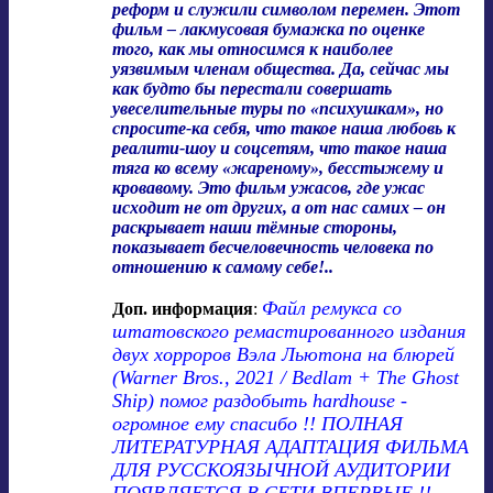
реформ и служили символом перемен. Этот
фильм – лакмусовая бумажка по оценке
того, как мы относимся к наиболее
уязвимым членам общества. Да, сейчас мы
как будто бы перестали совершать
увеселительные туры по «психушкам», но
спросите-ка себя, что такое наша любовь к
реалити-шоу и соцсетям, что такое наша
тяга ко всему «жареному», бесстыжему и
кровавому. Это фильм ужасов, где ужас
исходит не от других, а от нас самих – он
раскрывает наши тёмные стороны,
показывает бесчеловечность человека по
отношению к самому себе!..
Файл ремукса со
Доп. информация
:
штатовского ремастированного издания
двух хорроров Вэла Льютона на блюрей
(Warner Bros., 2021 / Bedlam + The Ghost
Ship) помог раздобыть hardhouse -
огромное ему спасибо !! ПОЛНАЯ
ЛИТЕРАТУРНАЯ АДАПТАЦИЯ ФИЛЬМА
ДЛЯ РУССКОЯЗЫЧНОЙ АУДИТОРИИ