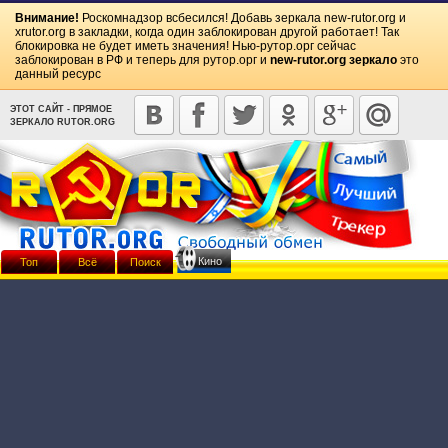
Внимание!
Роскомнадзор всбесился! Добавь зеркала
new-rutor.org
и
xrutor.org
в закладки, когда один заблокирован другой работает! Так
блокировка не будет иметь значения! Нью-рутор.орг сейчас
заблокирован в РФ и теперь для рутор.орг и
new-rutor.org зеркало
это
данный ресурс
ЭТОТ САЙТ - ПРЯМОЕ
ЗЕРКАЛО RUTOR.ORG
Кино
Топ
Всё
Поиск