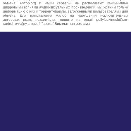
обмена. Рутор.org и наши серверы не располагают какими-либо
цифровыми копиями аудио-визуальных произведений, мы храним только
информацию о них и торрент-файлы, загруженными пользователями для
обмена. Для направления жалоб на нарушения исключительных
авторских прав, пожалуйста, пишите на email pollyfuckingshit(гав-
гав)ro[точка]ру с темой "abuse"
Бесплатная реклама