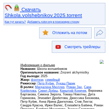
Скачать
Shkola.volshebnikov.2025.torrent
Как тут качать?
Добавить rutor.org в поисковую строку
Отложить на потом
Смотреть трейлеры
Информация о фильме
Название:
Школа волшебников
Оригинальное название:
Zrození alchymistky
Год выхода:
2025
Жанр:
фэнтези
,
семейный
Режиссер:
Петр Кубик
,
Лукаш Парик
В ролях:
Магдалена Мюллер
,
Роман Зах
,
Сара
Корбелова
,
Сирил Добры
,
Криштоф Коничек
, Вероника
Бартакова, Симона Змрзла, Томаш Новотны, Дита
Горинкова, Элизабет Дроботова, Джессика Бехинова,
Петр Кубик, Анна Ирина Дангелова, Стив Лихтаг,
Сандра Красна, Иржи Валес, Елизабета Бабина, Роман
Прохазка, Барбора Мунзарова, Зузана Славикова,