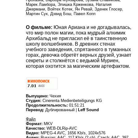
Марек Ламбора, Элишка Крженкова, Наталия
Джермани, Войтех Котек, Ян Ревай, Зденек Глосер,
Мартин Сук, Дэвид Бош, Павел Копп
О фильме:
Юная Ариана и не догадывалась,
что мир полон магии, пока мудрый алхимик
Архибальд не пригласил её в таинственную
школу волшебников. В древних стенах
учебного заведения, спрятанного в туманных
горах, девочка обретёт верных друзей, узнает
секреты и столкнётся с ведьмой Муриен,
которая охотится за магическим артефактом.
Выпущено:
Чехия
Студия:
Cinerenta Medienbeteiligungs KG
Продолжительность:
01:51:21
Перевод:
Дублированный |
Leff Sound
Файл
Формат:
MKV
Качество:
WEB-DLRip-AVC
Видео:
MPEG-4 AVC, 1656 Kb/s, 1024x576
Аудио:
Russian: AAC, 117 Kb/s (2 ch), Czech: AAC, 397