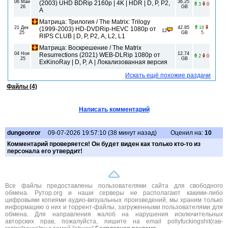
06 Май
36.25
(2003) UHD BDRip 2160p | 4K | HDR | D, P, P2,
3
0
26
GB
A
Матрица: Трилогия / The Matrix: Trilogy
21 Дек
42.85
18
(1999-2003) HD-DVDRip-HEVC 1080p от
12
25
GB
5
RIPS CLUB | D, P, P2, A, L2, L1
Матрица: Воскрешение / The Matrix
04 Ноя
12.74
Resurrections (2021) WEB-DLRip 1080p от
2
0
25
GB
ExKinoRay | D, P, A | Локализованная версия
Искать ещё похожие раздачи
Файлы (4)
Написать комментарий
dungeonror
09-07-2026 19:57:10 (38 минут назад)
Оценил на:
10
Комментарий проверяется! Он будет виден как только кто-то из
персонала его утвердит!
Все файлы предоставлены пользователями сайта для свободного
обмена. Рутор.org и наши серверы не располагают какими-либо
цифровыми копиями аудио-визуальных произведений, мы храним только
информацию о них и торрент-файлы, загруженными пользователями для
обмена. Для направления жалоб на нарушения исключительных
авторских прав, пожалуйста, пишите на email pollyfuckingshit(гав-