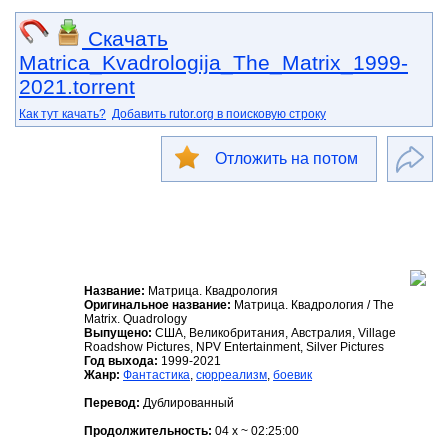
Скачать
Matrica_Kvadrologija_The_Matrix_1999-
2021.torrent
Как тут качать?
Добавить rutor.org в поисковую строку
Отложить на потом
Название:
Матрица. Квадрология
Оригинальное название:
Матрица. Квадрология / The
Matrix. Quadrology
Выпущено:
США, Великобритания, Австралия, Village
Roadshow Pictures, NPV Entertainment, Silver Pictures
Год выхода:
1999-2021
Жанр:
Фантастика
,
сюрреализм
,
боевик
Перевод:
Дублированный
Продолжительность:
04 x ~ 02:25:00