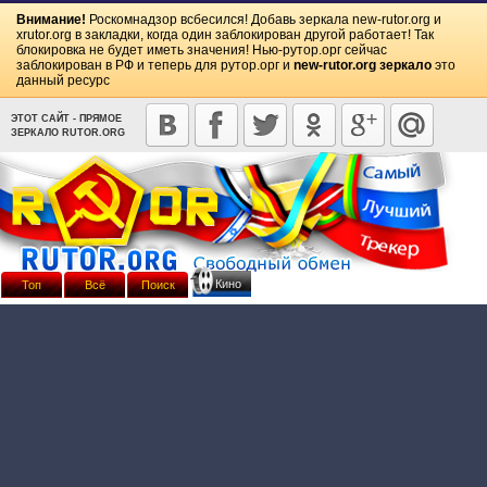
Внимание!
Роскомнадзор всбесился! Добавь зеркала
new-rutor.org
и
xrutor.org
в закладки, когда один заблокирован другой работает! Так
блокировка не будет иметь значения! Нью-рутор.орг сейчас
заблокирован в РФ и теперь для рутор.орг и
new-rutor.org зеркало
это
данный ресурс
ЭТОТ САЙТ - ПРЯМОЕ
ЗЕРКАЛО RUTOR.ORG
Кино
Топ
Всё
Поиск