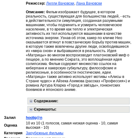
Режиссер:
Лилли Вачовски
,
Лана Вачовски
Описание:
Фильм изображает будущее, в котором
реальность, существующая для большинства людей, - есть
в действительности симуляция, созданная разумными
машинами, чтобы подчинить и усмирить человеческое
население, в то время как тепло и электрическая
активность их тел используются машинами в качестве
источника энергии. Узнав об этом, хакер по кличке Нео
оказывается втянут в повстанческую борьбу против машин,
в которую также вовлечены другие люди, освободившиеся
из «мира снов» и выбравшиеся в реальность. Идея
«Матрицы» во многом воспроизводит платоновский миф о
пещере, а по мнению Сократа, это воплощённая идея
солипсизма. Фильм содержит множество ссылок на
киберпанк и хакерскую субкультуру, философские и
религиозные, в особенности гностические, идеи.
«Матрица» также активно использует мотивы «Алисы в
Стране чудес» и Айзека Азимова (рассказ «Профессия») и
романа Артура Кларка «Город и звёзды», гонконгских
боевиков и японского аниме.
Содержание:
Скриншоты:
Залил
hoolig@n
10 из 10 (1 голосов, самая низкая оценка - 10, самая
Оценка
высокая - 10)
Категория
Зарубежные фильмы