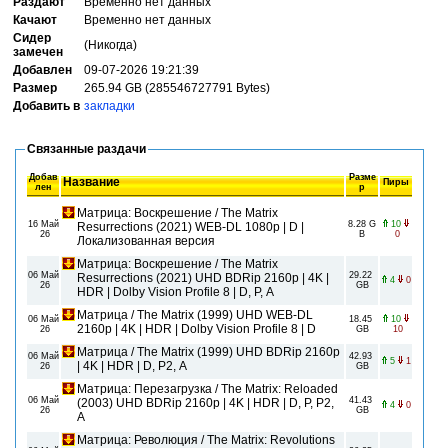
Раздают
Временно нет данных
Качают
Временно нет данных
Сидер
(Никогда)
замечен
Добавлен
09-07-2026 19:21:39
Размер
265.94 GB (285546727791 Bytes)
Добавить в
закладки
Связанные раздачи
Добав
Разме
Название
Пиры
лен
р
Матрица: Воскрешение / The Matrix
16 Май
8.28 G
10
Resurrections (2021) WEB-DL 1080p | D |
26
B
0
Локализованная версия
Матрица: Воскрешение / The Matrix
06 Май
29.22
Resurrections (2021) UHD BDRip 2160p | 4K |
4
0
26
GB
HDR | Dolby Vision Profile 8 | D, P, A
Матрица / The Matrix (1999) UHD WEB-DL
06 Май
18.45
10
2160p | 4K | HDR | Dolby Vision Profile 8 | D
26
GB
10
Матрица / The Matrix (1999) UHD BDRip 2160p
06 Май
42.93
5
1
| 4K | HDR | D, P2, A
26
GB
Матрица: Перезагрузка / The Matrix: Reloaded
06 Май
41.43
(2003) UHD BDRip 2160p | 4K | HDR | D, P, P2,
4
0
26
GB
A
Матрица: Революция / The Matrix: Revolutions