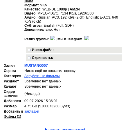
Файл
Формат:
MKV
Качество:
WEB-DL 1080p |
AMZN
Видео:
MPEG-4 AVC, 7134 Kb/s, 1920x800
Аудио:
Russian: AC3, 192 Kb/s (2 ch), English: E-AC3, 640
Kb/s (6 ch)
Субтитры:
English (Full, SDH)
Дополнительно:
Нет
Релиз группы:
|
Мы в Telegram:
Инфо-файл:
Скриншоты:
Залил
MUSTANG007
Оценка
Никто ещё не поставил оценку
Категория
Зарубежные фильмы
Раздают
Временно нет данных
Качают
Временно нет данных
Сидер
(Никогда)
замечен
Добавлен
09-07-2026 15:36:01
Размер
4.75 GB (5100073260 Bytes)
Добавить в
закладки
Файлы (1)
Написать комментарий