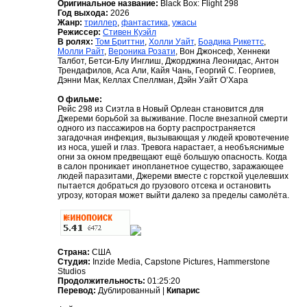
Оригинальное название:
Black Box: Flight 298
Год выхода:
2026
Жанр:
триллер
,
фантастика
,
ужасы
Режиссер:
Стивен Куэйл
В ролях:
Том Бриттни
,
Холли Уайт
,
Боадика Рикеттс
,
Молли Райт
,
Вероника Розати
, Вон Джонсеф, Хеннеки
Талбот, Бетси-Блу Инглиш, Джорджина Леонидас, Антон
Трендафилов, Аса Али, Кайя Чань, Георгий С. Георгиев,
Дэнни Мак, Келлах Спеллман, Дэйн Уайт О’Хара
О фильме:
Рейс 298 из Сиэтла в Новый Орлеан становится для
Джереми борьбой за выживание. После внезапной смерти
одного из пассажиров на борту распространяется
загадочная инфекция, вызывающая у людей кровотечение
из носа, ушей и глаз. Тревога нарастает, а необъяснимые
огни за окном предвещают ещё большую опасность. Когда
в салон проникает инопланетное существо, заражающее
людей паразитами, Джереми вместе с горсткой уцелевших
пытается добраться до грузового отсека и остановить
угрозу, которая может выйти далеко за пределы самолёта.
Страна:
США
Студия:
Inzide Media, Capstone Pictures, Hammerstone
Studios
Продолжительность:
01:25:20
Перевод:
Дублированный |
Кипарис