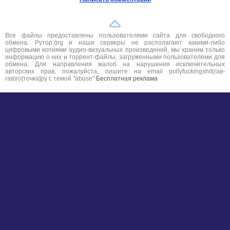
Все файлы предоставлены пользователями сайта для свободного
обмена. Рутор.org и наши серверы не располагают какими-либо
цифровыми копиями аудио-визуальных произведений, мы храним только
информацию о них и торрент-файлы, загруженными пользователями для
обмена. Для направления жалоб на нарушения исключительных
авторских прав, пожалуйста, пишите на email pollyfuckingshit(гав-
гав)ro[точка]ру с темой "abuse"
Бесплатная реклама