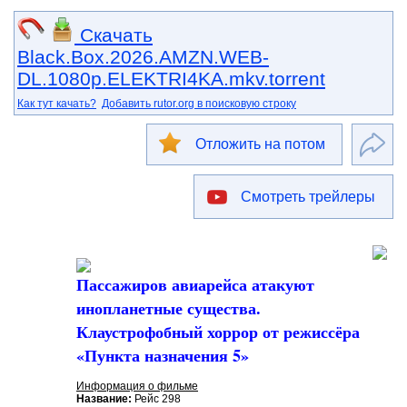
Скачать
Black.Box.2026.AMZN.WEB-
DL.1080p.ELEKTRI4KA.mkv.torrent
Как тут качать?
Добавить rutor.org в поисковую строку
Отложить на потом
Смотреть трейлеры
Пассажиров авиарейса атакуют
инопланетные существа.
Клаустрофобный хоррор от режиссёра
«Пункта назначения 5»
Информация о фильме
Название:
Рейс 298