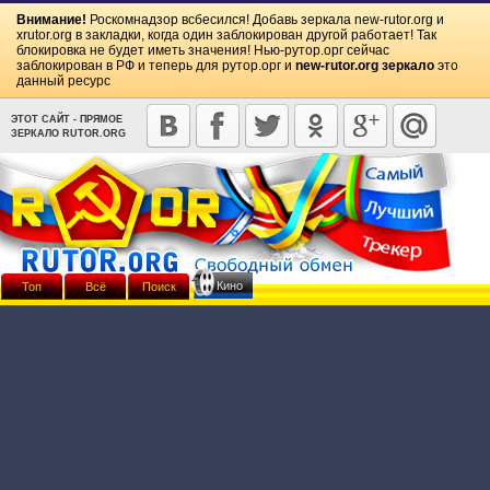
Внимание!
Роскомнадзор всбесился! Добавь зеркала
new-rutor.org
и
xrutor.org
в закладки, когда один заблокирован другой работает! Так
блокировка не будет иметь значения! Нью-рутор.орг сейчас
заблокирован в РФ и теперь для рутор.орг и
new-rutor.org зеркало
это
данный ресурс
ЭТОТ САЙТ - ПРЯМОЕ
ЗЕРКАЛО RUTOR.ORG
Кино
Топ
Всё
Поиск