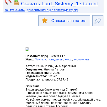
Скачать Lord_Sistemy_17.torrent
Как тут качать?
Добавить rutor.org в поисковую строку
Отложить на потом
Название:
Лорд Системы 17
Жанр:
Фэнтези
,
попаданцы
,
юмор
,
аудиокнига
Автор:
Саша Токсик, Мики Яростный
Озвучивает:
Никита Петров
Год издания книги:
2026
Издательство:
ЛитРес
Продолжительность:
07:37:49
Описание:
Вихри враждебные веют над Спартой!
В горах ещё добивают остатки армии Лича Хенга
Революционный пожар бушует в Техасе
Но всё это меркнет перед новой угрозой, идущей с юга.
Железный Легион против Спартанской Фаланги!
Делайте ваши ставки, Господа!