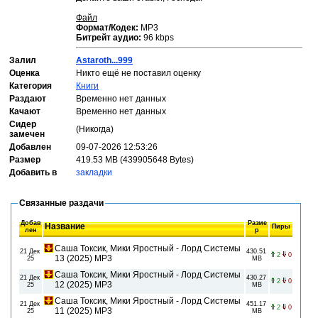
Файл
Формат/Кодек:
МР3
Битрейт аудио:
96 kbps
Залил
Astaroth...999
Оценка
Никто ещё не поставил оценку
Категория
Книги
Раздают
Временно нет данных
Качают
Временно нет данных
Сидер
(Никогда)
замечен
Добавлен
09-07-2026 12:53:26
Размер
419.53 MB (439905648 Bytes)
Добавить в
закладки
Связанные раздачи
Добав
Разме
Название
Пиры
лен
р
Саша Токсик, Мики Яростный - Лорд Системы
21 Дек
430.51
2
0
13 (2025) МР3
25
MB
Саша Токсик, Мики Яростный - Лорд Системы
21 Дек
430.27
2
0
12 (2025) МР3
25
MB
Саша Токсик, Мики Яростный - Лорд Системы
21 Дек
451.17
2
0
11 (2025) МР3
25
MB