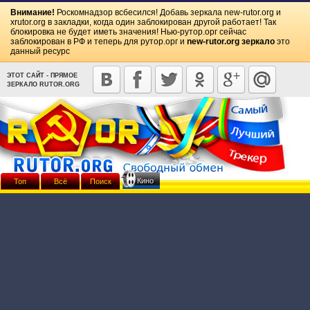
Внимание!
Роскомнадзор всбесился! Добавь зеркала
new-rutor.org
и
xrutor.org
в закладки, когда один заблокирован другой работает! Так
блокировка не будет иметь значения! Нью-рутор.орг сейчас
заблокирован в РФ и теперь для рутор.орг и
new-rutor.org зеркало
это
данный ресурс
ЭТОТ САЙТ - ПРЯМОЕ
ЗЕРКАЛО RUTOR.ORG
Кино
Топ
Всё
Поиск