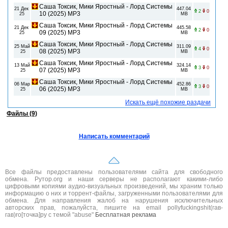
Саша Токсик, Мики Яростный - Лорд Системы
21 Дек
447.04
2
0
10 (2025) МР3
25
MB
Саша Токсик, Мики Яростный - Лорд Системы
21 Дек
445.58
2
0
09 (2025) МР3
25
MB
Саша Токсик, Мики Яростный - Лорд Системы
25 Май
311.09
4
0
08 (2025) МР3
25
MB
Саша Токсик, Мики Яростный - Лорд Системы
13 Май
324.14
3
0
07 (2025) МР3
25
MB
Саша Токсик, Мики Яростный - Лорд Системы
06 Мар
452.86
3
0
06 (2025) МР3
25
MB
Искать ещё похожие раздачи
Файлы (9)
Написать комментарий
Все файлы предоставлены пользователями сайта для свободного
обмена. Рутор.org и наши серверы не располагают какими-либо
цифровыми копиями аудио-визуальных произведений, мы храним только
информацию о них и торрент-файлы, загруженными пользователями для
обмена. Для направления жалоб на нарушения исключительных
авторских прав, пожалуйста, пишите на email pollyfuckingshit(гав-
гав)ro[точка]ру с темой "abuse"
Бесплатная реклама