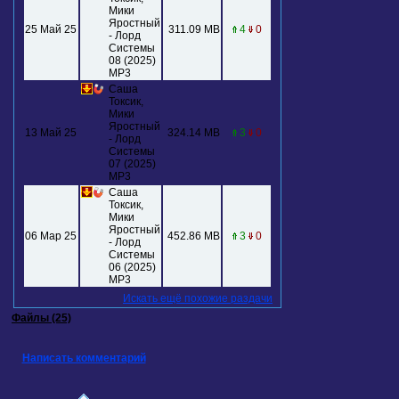
Мики
Яростный
25 Май 25
311.09 MB
4
0
- Лорд
Системы
08 (2025)
МР3
Саша
Токсик,
Мики
Яростный
13 Май 25
324.14 MB
3
0
- Лорд
Системы
07 (2025)
МР3
Саша
Токсик,
Мики
Яростный
06 Мар 25
452.86 MB
3
0
- Лорд
Системы
06 (2025)
МР3
Искать ещё похожие раздачи
Файлы (25)
Написать комментарий