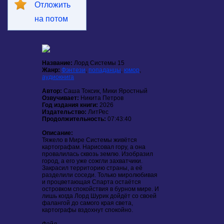
Отложить
на потом
Название:
Лорд Системы 15
Жанр:
Фэнтези
,
попаданцы
,
юмор
,
аудиокнига
Автор:
Саша Токсик, Мики Яростный
Озвучивает:
Никита Петров
Год издания книги:
2026
Издательство:
ЛитРес
Продолжительность:
07:43:40
Описание:
Тяжело в Мире Системы живётся
картографам. Нарисовал гору, а она
провалилась сквозь землю. Изобразил
город, а его уже сожгли захватчики.
Закрасил территорию страны, а её
разделили соседи. Только миролюбивая
и процветающая Спарта остаётся
островком спокойствия в бурном мире. И
лишь когда Лорд Шурик дойдёт со своей
фалангой до самого края света,
картографы вздохнут спокойно.