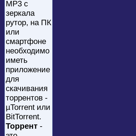
МР3 с
зеркала
рутор, на ПК
или
смартфоне
необходимо
иметь
приложение
для
скачивания
торрентов -
µTorrent или
BitTorrent.
Торрент
-
это