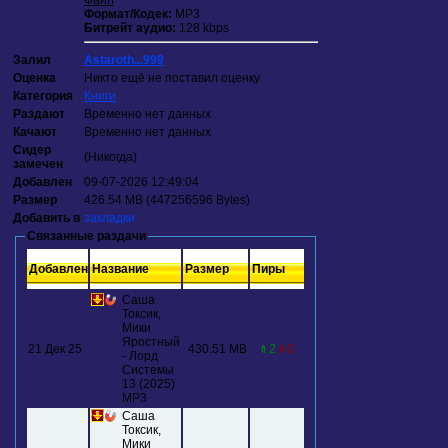
Файл
Формат/Кодек:
МР3
Битрейт аудио:
128 kbps
Залил
Astaroth...999
Оценка
Никто ещё не поставил оценку
Категория
Книги
Раздают
Временно нет данных
Качают
Временно нет данных
Сидер
(Никогда)
замечен
Добавлен
09-07-2026 12:49:04
Размер
426.54 MB (447256596 Bytes)
Добавить в
закладки
Связанные раздачи
Добавлен
Название
Размер
Пиры
Саша
Токсик,
Мики
Яростный
21 Дек 25
430.51 MB
2
0
- Лорд
Системы
13 (2025)
МР3
Саша
Токсик,
Мики