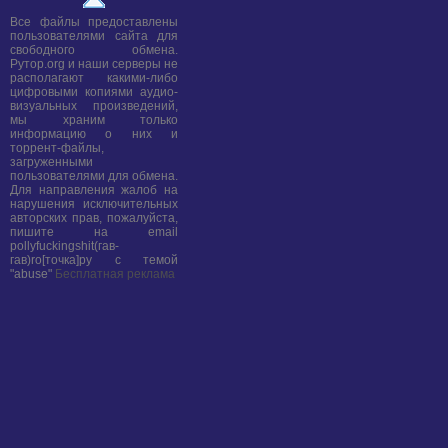
Все файлы предоставлены
пользователями сайта для
свободного обмена.
Рутор.org и наши серверы не
располагают какими-либо
цифровыми копиями аудио-
визуальных произведений,
мы храним только
информацию о них и
торрент-файлы,
загруженными
пользователями для обмена.
Для направления жалоб на
нарушения исключительных
авторских прав, пожалуйста,
пишите на email
pollyfuckingshit(гав-
гав)ro[точка]ру с темой
"abuse"
Бесплатная реклама