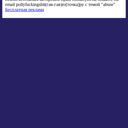
email pollyfuckingshit(гав-гав)ro[точка]ру с темой "abuse"
Бесплатная реклама