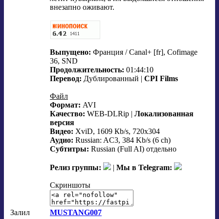
внезапно оживают.
Выпущено:
Франция / Canal+ [fr], Cofimage
36, SND
Продолжительность:
01:44:10
Перевод:
Дублированный |
CPI Films
Файл
Формат:
AVI
Качество:
WEB-DLRip |
Локализованная
версия
Видео:
XviD, 1609 Кb/s, 720x304
Аудио:
Russian: AC3, 384 Kb/s (6 ch)
Субтитры:
Russian (Full AI) отдельно
Релиз группы:
|
Мы в Telegram:
Скриншоты
Залил
MUSTANG007