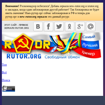
Внимание!
Роскомнадзор всбесился! Добавь зеркала
new-rutor.org
и
xrutor.org
в закладки, когда один заблокирован другой работает! Так блокировка не будет
иметь значения! Нью-рутор.орг сейчас заблокирован в РФ и теперь для
рутор.орг и
new-rutor.org зеркало
это данный ресурс
ЭТОТ САЙТ - ПРЯМОЕ
ЗЕРКАЛО RUTOR.ORG
Топ
Всё
Поиск