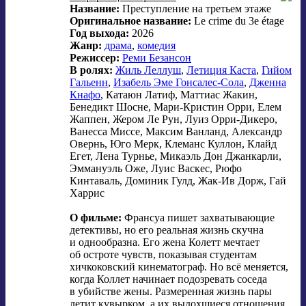
Название:
Преступление на третьем этаже
Оригинальное название:
Le crime du 3e étage
Год выхода:
2026
Жанр:
драма
,
комедия
Режиссер:
Реми Безансон
В ролях:
Жиль Леллуш
,
Летиция Каста
,
Гийом
Гальенн
,
Изабель Эме Гонсалес-Сола
,
Дженна
Кнафо
, Катаюн Латиф, Маттиас Жакин,
Бенедикт Шосне, Мари-Кристин Орри, Елем
Жаппен, Жером Ле Рун, Луиз Орри-Дикеро,
Ванесса Миссе, Максим Ванланд, Александр
Овернь, Юго Мерк, Клеманс Куллон, Клайд
Егет, Лена Турнье, Микаэль Дон Джанкарли,
Эммануэль Оже, Луис Васкес, Рюфо
Кинтаваль, Доминик Гулд, Жак-Ив Дорж, Гай
Харрис
О фильме:
Франсуа пишет захватывающие
детективы, но его реальная жизнь скучна
и однообразна. Его жена Колетт мечтает
об остроте чувств, показывая студентам
хичкоковский кинематограф. Но всё меняется,
когда Коллет начинает подозревать соседа
в убийстве жены. Размеренная жизнь пары
летит кувырком, а их выдохшиеся отношения