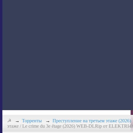
Кино
☭
Торренты
Преступление на третьем этаже (2026)
этаже / Le crime du 3e étage (2026) WEB-DLRip от ELEKTRI4K