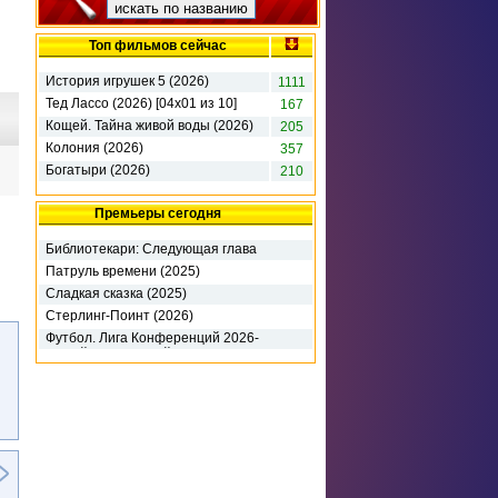
Топ фильмов сейчас
История игрушек 5 (2026)
1111
Тед Лассо (2026) [04х01 из 10]
167
Кощей. Тайна живой воды (2026)
205
Колония (2026)
357
Богатыри (2026)
210
Премьеры сегодня
Библиотекари: Следующая глава
(2026)
Патруль времени (2025)
Сладкая сказка (2025)
Стерлинг-Поинт (2026)
Футбол. Лига Конференций 2026-
27. 3-й кв раунд. 1-й матч. Динамо
К (2026)