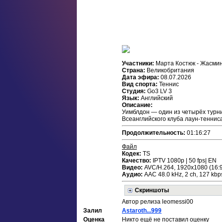
Участники:
Марта Костюк - Жасми
Страна:
Великобритания
Дата эфира:
08.07.2026
Вид спорта:
Теннис
Студия:
Go3 LV 3
Язык:
Английский
Описание:
Уимблдон — один из четырёх турн
Всеанглийского клуба лаун-тенниса
Продолжительность:
01:16:27
Файл
Кодек:
TS
Качество:
IPTV 1080р | 50 fps| EN
Видео:
AVC/H.264, 1920x1080 (16:9)
Аудио:
ААС 48.0 kHz, 2 сh, 127 kbp
Скриншоты
Автор релиза leomessi00
Залил
Astaroth...999
Оценка
Никто ещё не поставил оценку