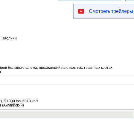
Смотреть трейлеры
н Паолини
иров Большого шлема, проходящий на открытых травяных кортах
.
, 50.000 fps, 6010 kb/s
s (Английский)