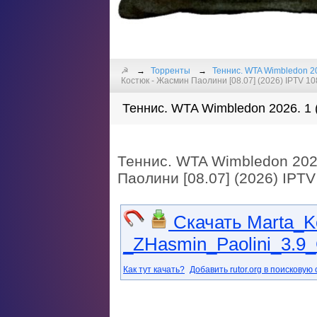
☭
Торренты
Теннис. WTA Wimbledon 20
Костюк - Жасмин Паолини [08.07] (2026) IPTV 108
Теннис. WTA Wimbledon 2026. 1 (
Теннис. WTA Wimbledon 202
Паолини [08.07] (2026) IPTV 
Скачать Marta_Ko
_ZHasmin_Paolini_3.9_
Как тут качать?
Добавить rutor.org в поисковую 