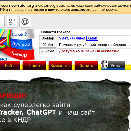
new-rutor.org
xrutor.org
ркала
и
в закладки, когда один заблокирован другой 
 РФ и теперь для рутор.орг и
new-rutor.org зеркало
это данный ресурс
Новости трекера
06-Мар
5 лет, как ушел
Xatab
01-Авг
Поменяли рутубовкий плеер трейлеров на 
28-Июл
Доступ в YouTube на ПК бесплатно
Кино
Всё
Поиск
Комменты
Залить