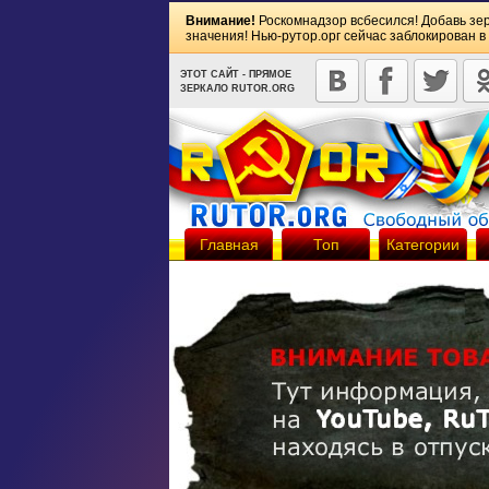
Внимание!
Роскомнадзор всбесился! Добавь зе
значения! Нью-рутор.орг сейчас заблокирован в
ЭТОТ САЙТ - ПРЯМОЕ
ЗЕРКАЛО RUTOR.ORG
Главная
Топ
Категории