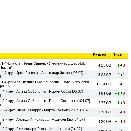
Размер
Пиры
. 1/4 финала. Янник Синнер - Ян-Леннард Штруфф
4.15 GB
1
0
 fps | EN
4-й круг. Иржи Легечка - Александр Зверев [06.07]
5.23 GB
0
1
N
. 1/4 финала. Феликс Оже-Альяссим - Новак Джокович
11.14 GB
0
1
fps| EN
 4-й круг. Арина Соболенко - Наоми Осака [05.07]
4.64 GB
1
0
N
 3-й круг. Арина Соболенко - Елена Остапенко [04.07]
3.37 GB
1
0
N
 3-й круг. Эмма Наварро - Марта Костюк [04.07] (2026)
2.76 GB
0
0
 3-й круг. Аманда Анисимова - Мэдисон Киз [04.07]
4.20 GB
0
0
N
 3-й круг. Александра Эала - Ига Швёнтек [04.07]