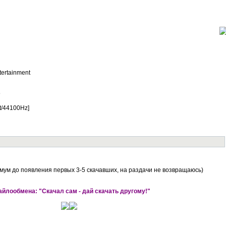
tertainment
9
it/44100Hz]
мум до появления первых 3-5 скачавших, на раздачи не возвращаюсь)
йлообмена: "Скачал сам - дай скачать другому!"