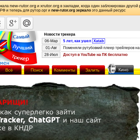
new-rutor.org
xrutor.org
ркала
и
в закладки, когда один заблокирован другой 
 РФ и теперь для рутор.орг и
new-rutor.org зеркало
это данный ресурс
Новости трекера
06-Мар
5 лет, как ушел
Xatab
01-Авг
Поменяли рутубовкий плеер трейлеров на 
28-Июл
Доступ в YouTube на ПК бесплатно
Кино
Всё
Поиск
Комменты
Залить