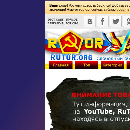
Внимание!
Роскомнадзор всбесился! Добавь зе
значения! Нью-рутор.орг сейчас заблокирован в
ЭТОТ САЙТ - ПРЯМОЕ
ЗЕРКАЛО RUTOR.ORG
Главная
Топ
Категории