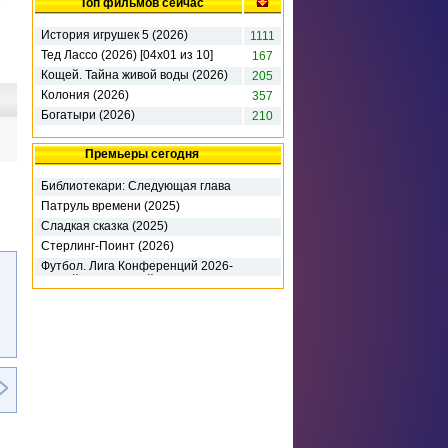
Топ фильмов сейчас
История игрушек 5 (2026)
1111
Тед Лассо (2026) [04х01 из 10]
167
Кощей. Тайна живой воды (2026)
205
Колония (2026)
357
Богатыри (2026)
210
Премьеры сегодня
Библиотекари: Следующая глава
(2026)
Патруль времени (2025)
Сладкая сказка (2025)
Стерлинг-Поинт (2026)
Футбол. Лига Конференций 2026-
27. 3-й кв раунд. 1-й матч. Динамо
К (2026)