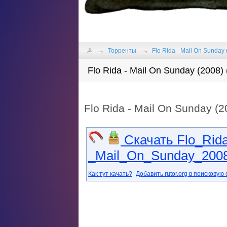
☭
Торренты
Flo Rida - Mail On Sunday 
Flo Rida - Mail On Sunday (2008)
Flo Rida - Mail On Sunday (
Скачать Flo_Rid
_Mail_On_Sunday_2008
Как тут качать?
Добавить rutor.org в поисковую 