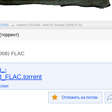
(2008)
торрент Flo Rida - Mail On Sunday (2008) FLAC
 (торрент)
2008) FLAC
a_-
_FLAC.torrent
строку
Отложить на потом