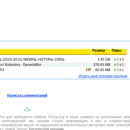
Размер
Пиры
Clip (2010-2015) WEBRip, HDTVRip 1080p
3.45 GB
0
0
 от Kulemina - Generalfilm
376.83 MB
0
1
MP3
1
80.45 MB
0
1
Искать ещё похожие раздачи
Написать комментарий
а для свободного обмена. Рутор.org и наши серверы не располагают как
 произведений, мы храним только информацию о них и торрент-фа
 направления жалоб на нарушения исключительных авторских прав, пожалуй
ру с темой "abuse"
Бесплатная реклама