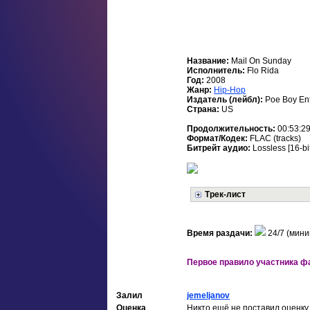
Название:
Mail On Sunday
Исполнитель:
Flo Rida
Год:
2008
Жанр:
Hip-Hop
Издатель (лейбл):
Poe Boy En
Страна:
US
Продолжительность:
00:53:2
Формат/Кодек:
FLAC (tracks)
Битрейт аудио:
Lossless [16-b
Трек-лист
Время раздачи:
24/7 (мини
Первое правило участника фа
Залил
jemeljanov
Оценка
Никто ещё не поставил оценку