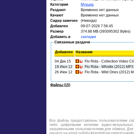
Категория
Музыка
Раздают
Временно нет данных
Качают
Временно нет данных
Сидер замечен
(Никогда)
Добавлен
09-07-2026 7:56:45
Размер
374.88 MB (393095302 Bytes)
Добавить в
закладки
Связанные раздачи
Добавлен
Название
04 Дек 15
Flo Rida - Collection Video 
19 Июл 12
Flo Rida - Whistle (2012) MP3
26 Июн 12
Flo Rida - Wild Ones (2012) 
Файлы (15)
Все файлы предоставлены пользователями сайт
либо цифровыми копиями аудио-визуальных
загруженными пользователями для обмена. Для
пишите на email pollyfuckingshit(гав-гав)ro[точка]