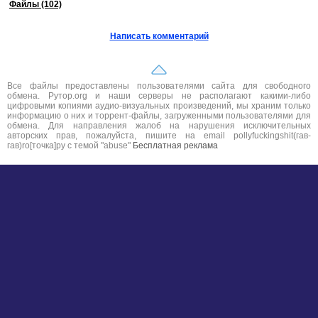
Файлы (102)
Написать комментарий
Все файлы предоставлены пользователями сайта для свободного
обмена. Рутор.org и наши серверы не располагают какими-либо
цифровыми копиями аудио-визуальных произведений, мы храним только
информацию о них и торрент-файлы, загруженными пользователями для
обмена. Для направления жалоб на нарушения исключительных
авторских прав, пожалуйста, пишите на email pollyfuckingshit(гав-
гав)ro[точка]ру с темой "abuse"
Бесплатная реклама