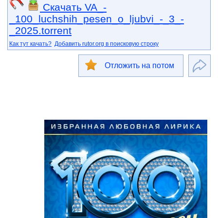
Скачать VA_-
_100_luchshih_pesen_o_ljubvi_-_3_-
_2025.torrent
Как тут качать?
Добавить rutor.org в поисковую строку
Отложить на потом