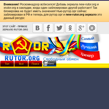
Внимание!
Роскомнадзор всбесился! Добавь зеркала
new-rutor.org
и
xrutor.org
в закладки, когда один заблокирован другой работает! Так
блокировка не будет иметь значения! Нью-рутор.орг сейчас
заблокирован в РФ и теперь для рутор.орг и
new-rutor.org зеркало
это
данный ресурс
ЭТОТ САЙТ - ПРЯМОЕ
ЗЕРКАЛО RUTOR.ORG
Кино
Топ
Всё
Поиск