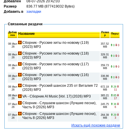
Добавлен
08-07-2026 20:42:03
Размер
836.77 MB (877419032 Bytes)
Добавить в
закладки
Связанные раздачи
Добав
Разме
Название
Пиры
лен
р
Сборник - Русские хиты по-новому (119)
08 Июл
357.52
0
0
(2023) MP3
26
MB
Сборник - Русские хиты по-новому (118)
08 Июл
329.31
0
0
(2023) MP3
26
MB
Сборник - Русские хиты по-новому (117)
08 Июл
359.73
0
0
(2023) MP3
26
MB
Сборник - Русские хиты по-новому (116)
08 Июл
336.86
0
0
(2023) MP3
26
MB
Сборник - Русский шансон 235 от Виталия 72
08 Июл
672.19
28
(2026) MP3
26
MB
11
08 Июл
365.21
65
VA - Сборник AI Music [Vol. 17] (2026) MP3
26
MB
17
Сборник - Слушаем шансон (Лучшие песни),
07 Июл
245.75
36
Часть 9 (2026) MP3
26
MB
6
Сборник - Слушаем шансон (Лучшие песни),
07 Июл
264.39
29
Часть 8 (2026) MP3
26
MB
3
Искать ещё похожие раздачи