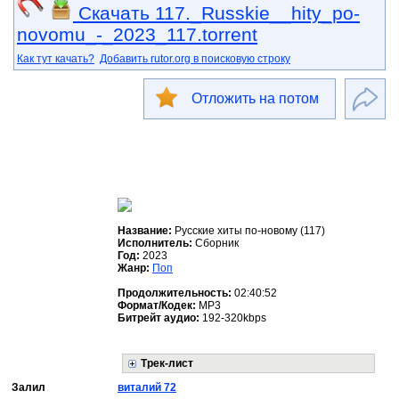
Скачать 117._Russkie__hity_po-
novomu_-_2023_117.torrent
Как тут качать?
Добавить rutor.org в поисковую строку
Отложить на потом
Название:
Русские хиты по-новому (117)
Исполнитель:
Сборник
Год:
2023
Жанр:
Поп
Продолжительность:
02:40:52
Формат/Кодек:
MP3
Битрейт аудио:
192-320kbps
Трек-лист
Залил
виталий 72