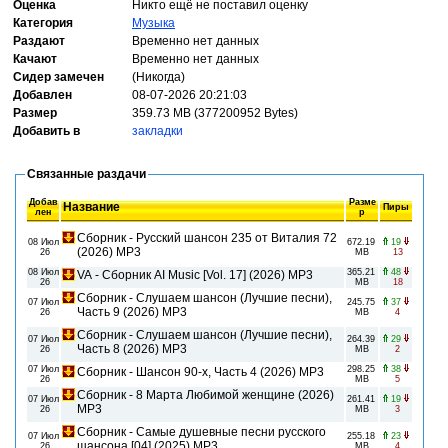
Оценка
Никто ещё не поставил оценку
Категория
Музыка
Раздают
Временно нет данных
Качают
Временно нет данных
Сидер замечен
(Никогда)
Добавлен
08-07-2026 20:21:03
Размер
359.73 MB (377200952 Bytes)
Добавить в
закладки
Связанные раздачи
Добав
Разме
Название
Пиры
лен
р
Сборник - Русский шансон 235 от Виталия 72
08 Июл
672.19
19
(2026) MP3
26
MB
13
08 Июл
365.21
48
VA - Сборник AI Music [Vol. 17] (2026) MP3
26
MB
18
Сборник - Слушаем шансон (Лучшие песни),
07 Июл
245.75
37
Часть 9 (2026) MP3
26
MB
4
Сборник - Слушаем шансон (Лучшие песни),
07 Июл
264.39
29
Часть 8 (2026) MP3
26
MB
2
07 Июл
298.25
38
Сборник - Шансон 90-х, Часть 4 (2026) MP3
26
MB
5
Сборник - 8 Марта Любимой женщине (2026)
07 Июл
261.41
19
MP3
26
MB
3
Сборник - Самые душевные песни русского
07 Июл
255.18
23
шансона [04] (2025) MP3
26
MB
4