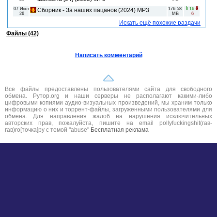
07 Июл
176.58
16
Сборник - За наших пацанов (2024) MP3
26
MB
6
Искать ещё похожие раздачи
Файлы (42)
Написать комментарий
Все файлы предоставлены пользователями сайта для свободного
обмена. Рутор.org и наши серверы не располагают какими-либо
цифровыми копиями аудио-визуальных произведений, мы храним только
информацию о них и торрент-файлы, загруженными пользователями для
обмена. Для направления жалоб на нарушения исключительных
авторских прав, пожалуйста, пишите на email pollyfuckingshit(гав-
гав)ro[точка]ру с темой "abuse"
Бесплатная реклама