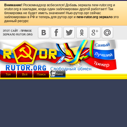
Внимание!
Роскомнадзор всбесился! Добавь зеркала
new-rutor.org
и
xrutor.org
в закладки, когда один заблокирован другой работает! Так
блокировка не будет иметь значения! Нью-рутор.орг сейчас
заблокирован в РФ и теперь для рутор.орг и
new-rutor.org зеркало
это
данный ресурс
ЭТОТ САЙТ - ПРЯМОЕ
ЗЕРКАЛО RUTOR.ORG
Кино
Топ
Всё
Поиск