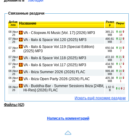
Добавить в
закладки
Связанные раздачи
Добав
Разме
Название
Пиры
лен
р
08 Июл
365.21
48
VA - Сборник AI Music [Vol. 17] (2026) MP3
26
MB
18
07 Июл
490.61
22
VA - Italo & Space Vol.120 (2025) MP3
26
MB
3
VA - Italo & Space Vol.119 (Special Edition)
07 Июл
650.04
16
(2025) MP3
26
MB
7
07 Июл
472.10
21
VA - Italo & Space Vol.118 (2025) MP3
26
MB
3
07 Июл
434.50
17
VA - Italo & Space Vol.117 (2025) MP3
26
MB
5
06 Июл
999.46
16
VA - Ibiza Summer 2026 (2026) FLAC
26
MB
3
06 Июл
405.38
18
VA - Ibiza Open Party 2026 (2026) FLAC
26
MB
1
VA - Buddha-Bar - Summer Sessions Ibiza [24Bit,
06 Июл
1.62 G
6
2
Hi-Res] (2026) FLAC
26
B
Искать ещё похожие раздачи
Файлы (42)
Написать комментарий