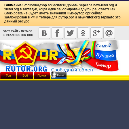
Внимание!
Роскомнадзор всбесился! Добавь зеркала
new-rutor.org
и
xrutor.org
в закладки, когда один заблокирован другой работает! Так
блокировка не будет иметь значения! Нью-рутор.орг сейчас
заблокирован в РФ и теперь для рутор.орг и
new-rutor.org зеркало
это
данный ресурс
ЭТОТ САЙТ - ПРЯМОЕ
ЗЕРКАЛО RUTOR.ORG
Кино
Топ
Всё
Поиск