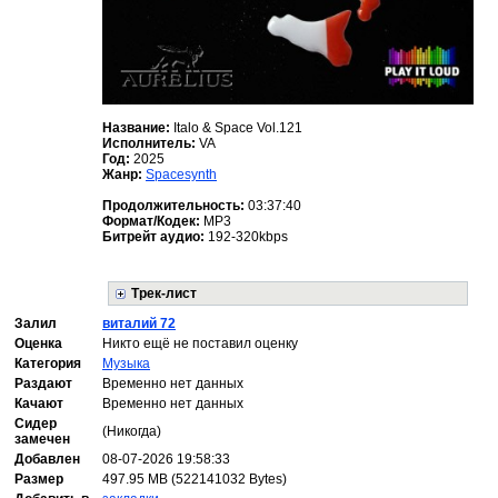
Название:
Italo & Space Vol.121
Исполнитель:
VA
Год:
2025
Жанр:
Spacesynth
Продолжительность:
03:37:40
Формат/Кодек:
MP3
Битрейт аудио:
192-320kbps
Трек-лист
Залил
виталий 72
Оценка
Никто ещё не поставил оценку
Категория
Музыка
Раздают
Временно нет данных
Качают
Временно нет данных
Сидер
(Никогда)
замечен
Добавлен
08-07-2026 19:58:33
Размер
497.95 MB (522141032 Bytes)