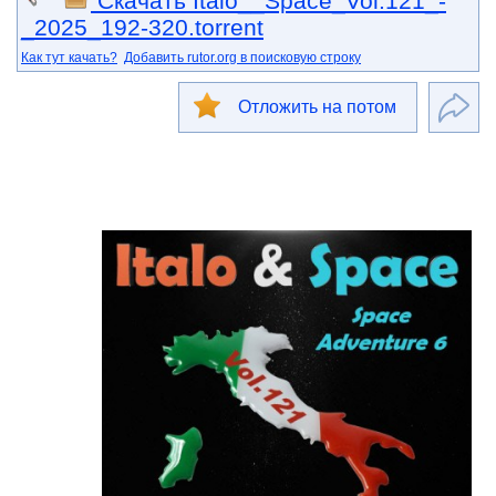
Скачать Italo__Space_Vol.121_-
_2025_192-320.torrent
Как тут качать?
Добавить rutor.org в поисковую строку
Отложить на потом