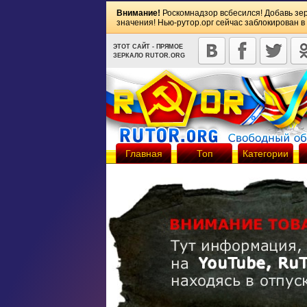
Внимание!
Роскомнадзор всбесился! Добавь зе
значения! Нью-рутор.орг сейчас заблокирован в
ЭТОТ САЙТ - ПРЯМОЕ
ЗЕРКАЛО RUTOR.ORG
Главная
Топ
Категории