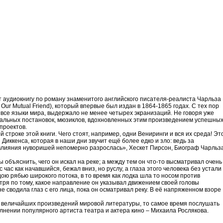
 аудиокнигу по роману знаменитого английского писателя-реалиста Чарльза
Our Mutual Friend), который впервые был издан в 1864-1865 годах. С тех пор
все языки мира, выдержало не менее четырех экранизаций. Не говоря уже
ральных постановок, мюзиклов, вдохновленных этим произведением успешны
 проектов.
 строке этой книги. Чего стоят, например, одни Вениринги и вся их среда! Эт
иккенса, которая в наши дни звучит ещё более едко и зло: ведь за
влияния нуворишей непомерно разрослась», Хескет Пирсон, Биограф Чарльз
ы объяснить, чего он искал на реке; а между тем он что-то высматривал очень
с час как начавшийся, бежал вниз, но руслу, а глаза этого человека без устали
дою рябью широкого потока, в то время как лодка шла то носом против
отря по тому, какое направление он указывал движением своей головы
 сводила глаз с его лица, пока он осматривал реку. В её напряженном взоре
з величайших произведений мировой литературы, то самое время послушать
олнении популярного артиста театра и актера кино – Михаила Рослякова.