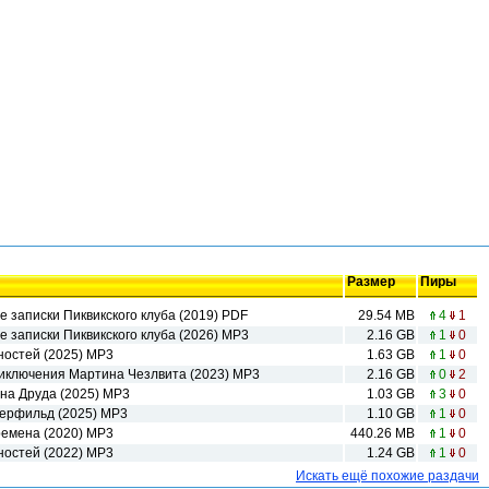
Размер
Пиры
е записки Пиквикского клуба (2019) PDF
29.54 MB
4
1
е записки Пиквикского клуба (2026) МР3
2.16 GB
1
0
вностей (2025) MP3
1.63 GB
1
0
риключения Мартина Чезлвита (2023) МР3
2.16 GB
0
2
ина Друда (2025) МР3
1.03 GB
3
0
перфильд (2025) МР3
1.10 GB
1
0
ремена (2020) MP3
440.26 MB
1
0
вностей (2022) MP3
1.24 GB
1
0
Искать ещё похожие раздачи