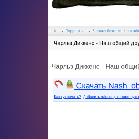
☭
Торренты
Чарльз Диккенс - Наш общ
Чарльз Диккенс - Наш общий дру
Чарльз Диккенс - Наш общи
Скачать Nash_obw
Как тут качать?
Добавить rutor.org в поисковую 