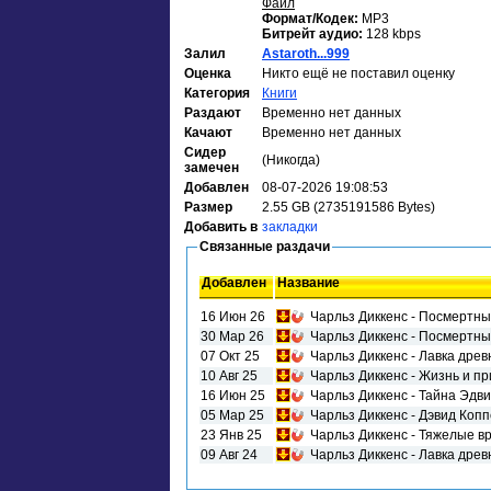
Файл
Формат/Кодек:
MP3
Битрейт аудио:
128 kbps
Залил
Astaroth...999
Оценка
Никто ещё не поставил оценку
Категория
Книги
Раздают
Временно нет данных
Качают
Временно нет данных
Сидер
(Никогда)
замечен
Добавлен
08-07-2026 19:08:53
Размер
2.55 GB (2735191586 Bytes)
Добавить в
закладки
Связанные раздачи
Добавлен
Название
16 Июн 26
Чарльз Диккенс - Посмертны
30 Мар 26
Чарльз Диккенс - Посмертны
07 Окт 25
Чарльз Диккенс - Лавка дре
10 Авг 25
Чарльз Диккенс - Жизнь и п
16 Июн 25
Чарльз Диккенс - Тайна Эдв
05 Мар 25
Чарльз Диккенс - Дэвид Коп
23 Янв 25
Чарльз Диккенс - Тяжелые в
09 Авг 24
Чарльз Диккенс - Лавка дре