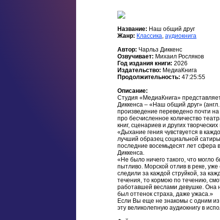
Название:
Наш общий друг
Жанр:
Классика
,
аудиокнига
Автор:
Чарльз Диккенс
Озвучивает:
Михаил Росляков
Год издания книги:
2026
Издательство:
МедиаКнига
Продолжительность:
47:25:55
Описание:
Студия «МедиаКнига» представляет
Диккенса – «Наш общий друг» (англ. 
произведение переведено почти на 
про бесчисленное количество теат
книг, сценариев и других творческих
«Дыхание гения чувствуется в каждой
лучший образец социальной сатиры Д
последние восемьдесят лет сфера 
Диккенса.
«Не было ничего такого, что могло б
пытливо. Морской отлив в реке, уже 
следили за каждой струйкой, за каж
течения, то кормою по течению, см
работавшей веслами девушке. Она не
был оттенок страха, даже ужаса.»
Если Вы еще не знакомы с одним и
эту великолепную аудиокнигу в исп