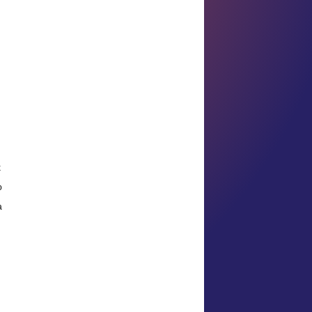
х
о
а