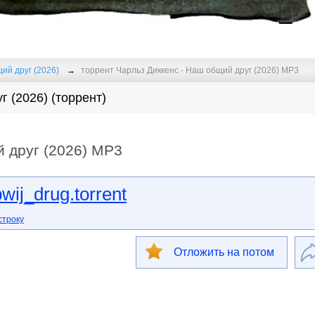
ий друг (2026)
торрент Чарльз Диккенс - Наш общий друг (2026) MP3
г (2026) (торрент)
й друг (2026) MP3
ij_drug.torrent
строку
Отложить на потом