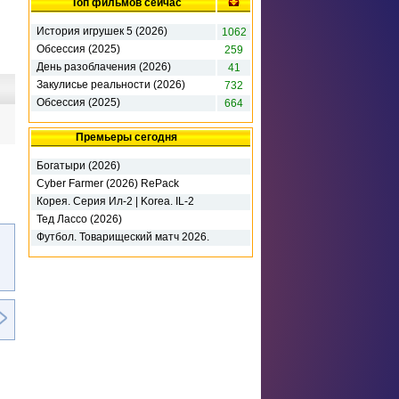
Топ фильмов сейчас
История игрушек 5 (2026)
1062
Обсессия (2025)
259
День разоблачения (2026)
41
Закулисье реальности (2026)
732
Обсессия (2025)
664
Премьеры сегодня
Богатыри (2026)
Cyber Farmer (2026) RePack
Корея. Серия Ил-2 | Korea. IL-2
Series - Deluxe Edition (2026)
Тед Лассо (2026)
Футбол. Товарищеский матч 2026.
Милан - Интер М (2026)