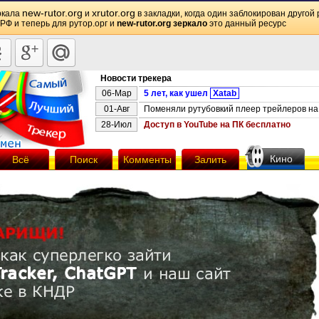
new-rutor.org
xrutor.org
ркала
и
в закладки, когда один заблокирован другой 
 РФ и теперь для рутор.орг и
new-rutor.org зеркало
это данный ресурс
Новости трекера
06-Мар
5 лет, как ушел
Xatab
01-Авг
Поменяли рутубовкий плеер трейлеров на 
28-Июл
Доступ в YouTube на ПК бесплатно
Кино
Всё
Поиск
Комменты
Залить