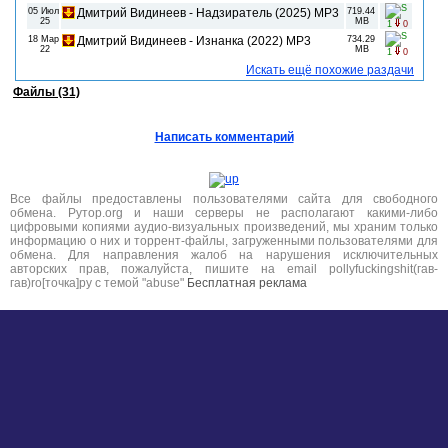
05 Июл
Дмитрий Видинеев - Надзиратель (2025) MP3
719.44
25
MB
1
0
18 Мар
Дмитрий Видинеев - Изнанка (2022) MP3
734.29
22
MB
1
0
Искать ещё похожие раздачи
Файлы (31)
Написать комментарий
Все файлы предоставлены пользователями сайта для свободного
обмена. Рутор.org и наши серверы не располагают какими-либо
цифровыми копиями аудио-визуальных произведений, мы храним только
информацию о них и торрент-файлы, загруженными пользователями для
обмена. Для направления жалоб на нарушения исключительных
авторских прав, пожалуйста, пишите на email pollyfuckingshit(гав-
гав)ro[точка]ру с темой "abuse"
Бесплатная реклама