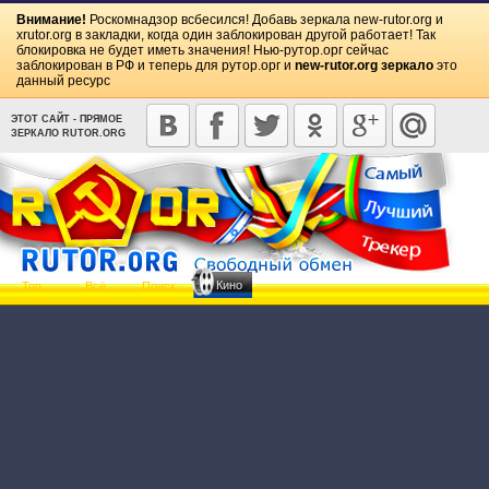
Внимание!
Роскомнадзор всбесился! Добавь зеркала
new-rutor.org
и
xrutor.org
в закладки, когда один заблокирован другой работает! Так
блокировка не будет иметь значения! Нью-рутор.орг сейчас
заблокирован в РФ и теперь для рутор.орг и
new-rutor.org зеркало
это
данный ресурс
ЭТОТ САЙТ - ПРЯМОЕ
ЗЕРКАЛО RUTOR.ORG
Кино
Топ
Всё
Поиск