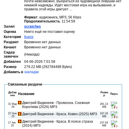
почти невозможно. Выбраться из чудовищной ловушки нет
никакой надежды. Идёт жестокая игра на выбывание, и
правила этой игры диктует ...
Формат
: аудиокнига, MP3, 56 Kbps
Продолжительность
: 11:54:59
Залил
scratches
Оценка
Никто ещё не поставил оценку
Категория
Книги
Раздают
Временно нет данных
Качают
Временно нет данных
Сидер
(Никогда)
замечен
Добавлен
04-06-2026 7:01:58
Размер
279.22 MB (292784498 Bytes)
Добавить в
закладки
Связанные раздачи
Добав
Разме
Название
Пиры
лен
р
Дмитрий Видинеев - Промзона. Снежная
31 Мар
281.13
Королева (2026) MP3
26
MB
1
0
27 Ноя
Дмитрий Видинеев - Краса. Ковен (2025) MP3
247.43
25
MB
1
0
Дмитрий Видинеев - Краса. В поясе страха
17 Авг
237.64
(2024) MP3
25
MB
1
0