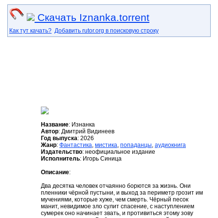
Скачать Iznanka.torrent
Как тут качать?
Добавить rutor.org в поисковую строку
Название
: Изнанка
Автор
: Дмитрий Видинеев
Год выпуска
: 2026
Жанр
:
Фантастика
,
мистика
,
попаданцы
,
аудиокнига
Издательство
: неофициальное издание
Исполнитель
: Игорь Синица
Описание
:
Два десятка человек отчаянно борются за жизнь. Они
пленники чёрной пустыни, и выход за периметр грозит им
мучениями, которые хуже, чем смерть. Чёрный песок
манит, невидимое зло сулит спасение, с наступлением
сумерек оно начинает звать, и противиться этому зову