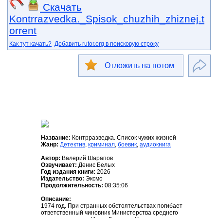
Скачать
Kontrrazvedka._Spisok_chuzhih_zhiznej.t
orrent
Как тут качать?
Добавить rutor.org в поисковую строку
Отложить на потом
Название:
Контрразведка. Список чужих жизней
Жанр:
Детектив
,
криминал
,
боевик
,
аудиокнига
Автор:
Валерий Шарапов
Озвучивает:
Денис Белых
Год издания книги:
2026
Издательство:
Эксмо
Продолжительность:
08:35:06
Описание:
1974 год. При странных обстоятельствах погибает
ответственный чиновник Министерства среднего