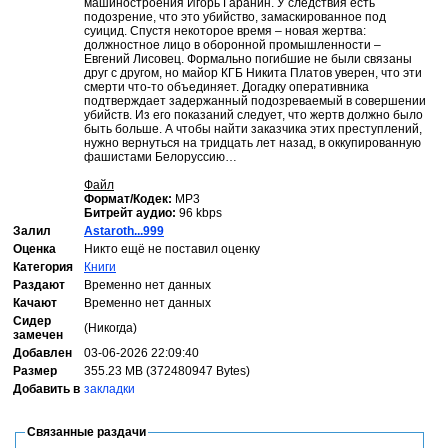
машиностроения Игорь Гаранин. У следствия есть
подозрение, что это убийство, замаскированное под
суицид. Спустя некоторое время – новая жертва:
должностное лицо в оборонной промышленности –
Евгений Лисовец. Формально погибшие не были связаны
друг с другом, но майор КГБ Никита Платов уверен, что эти
смерти что-то объединяет. Догадку оперативника
подтверждает задержанный подозреваемый в совершении
убийств. Из его показаний следует, что жертв должно было
быть больше. А чтобы найти заказчика этих преступлений,
нужно вернуться на тридцать лет назад, в оккупированную
фашистами Белоруссию…
Файл
Формат/Кодек:
МР3
Битрейт аудио:
96 kbps
Залил
Astaroth...999
Оценка
Никто ещё не поставил оценку
Категория
Книги
Раздают
Временно нет данных
Качают
Временно нет данных
Сидер
(Никогда)
замечен
Добавлен
03-06-2026 22:09:40
Размер
355.23 MB (372480947 Bytes)
Добавить в
закладки
Связанные раздачи