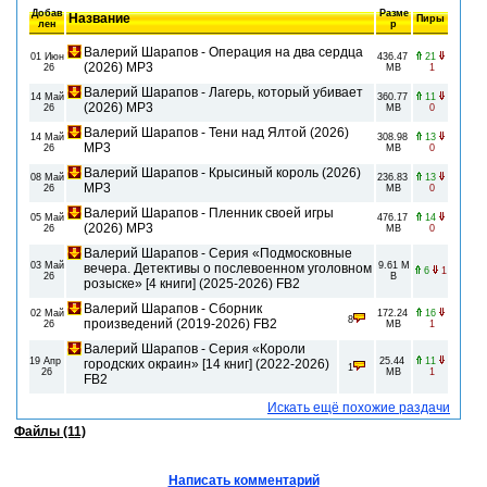
Добав
Разме
Название
Пиры
лен
р
Валерий Шарапов - Операция на два сердца
01 Июн
436.47
21
(2026) MP3
26
MB
1
Валерий Шарапов - Лагерь, который убивает
14 Май
360.77
11
(2026) MP3
26
MB
0
Валерий Шарапов - Тени над Ялтой (2026)
14 Май
308.98
13
MP3
26
MB
0
Валерий Шарапов - Крысиный король (2026)
08 Май
236.83
13
MP3
26
MB
0
Валерий Шарапов - Пленник своей игры
05 Май
476.17
14
(2026) MP3
26
MB
0
Валерий Шарапов - Серия «Подмосковные
03 Май
9.61 M
вечера. Детективы о послевоенном уголовном
6
1
26
B
розыске» [4 книги] (2025-2026) FB2
Валерий Шарапов - Сборник
02 Май
172.24
16
8
произведений (2019-2026) FB2
26
MB
1
Валерий Шарапов - Серия «Короли
19 Апр
25.44
11
городских окраин» [14 книг] (2022-2026)
1
26
MB
1
FB2
Искать ещё похожие раздачи
Файлы (11)
Написать комментарий