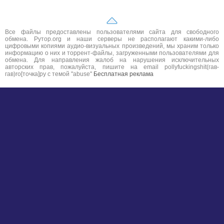
Все файлы предоставлены пользователями сайта для свободного
обмена. Рутор.org и наши серверы не располагают какими-либо
цифровыми копиями аудио-визуальных произведений, мы храним только
информацию о них и торрент-файлы, загруженными пользователями для
обмена. Для направления жалоб на нарушения исключительных
авторских прав, пожалуйста, пишите на email pollyfuckingshit(гав-
гав)ro[точка]ру с темой "abuse"
Бесплатная реклама