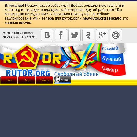
Внимание!
Роскомнадзор всбесился! Добавь зеркала
new-rutor.org
и
xrutor.org
в закладки, когда один заблокирован другой работает! Так
блокировка не будет иметь значения! Нью-рутор.орг сейчас
заблокирован в РФ и теперь для рутор.орг и
new-rutor.org зеркало
это
данный ресурс
ЭТОТ САЙТ - ПРЯМОЕ
ЗЕРКАЛО RUTOR.ORG
Кино
Топ
Всё
Поиск