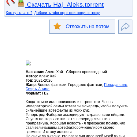
Скачать Haj_Aleks.torrent
Как тут качать?
Добавить rutor.org в поисковую строку
Отложить на потом
Название:
Алекс Хай - Сборник произведений
Автор:
Алекс Хай
Год:
2021-2026
Жанр:
Боевое фэнтези, Городское фэнтези,
Попаданство
,
Бояръ-Аниме
Формат:
FB2
Когда-то мое имя произносили с трепетом. Члены
императорской семьи вставали в очередь, чтобы получить
сильнейшие артефакты из моих рук.
Теперь род Фаберже ассоциируют с крашеными яйцами.
Спустя полторы сотни лет я переродился в теле
праправнука. Хорошая новость - я прекрасно помню, как
стал величайшим артефактором-ювелиром своего
времени. И стану им снова.
Но сначала выясню, кто развалил дело всей моей жизни.