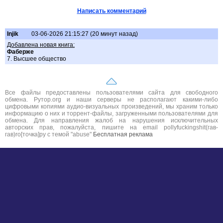
Написать комментарий
Injik
03-06-2026 21:15:27 (20 минут назад)
Добавлена новая книга:
Фаберже
7. Высшее общество
Все файлы предоставлены пользователями сайта для свободного
обмена. Рутор.org и наши серверы не располагают какими-либо
цифровыми копиями аудио-визуальных произведений, мы храним только
информацию о них и торрент-файлы, загруженными пользователями для
обмена. Для направления жалоб на нарушения исключительных
авторских прав, пожалуйста, пишите на email pollyfuckingshit(гав-
гав)ro[точка]ру с темой "abuse"
Бесплатная реклама