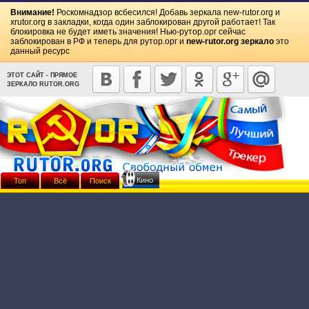
Внимание!
Роскомнадзор всбесился! Добавь зеркала
new-rutor.org
и
xrutor.org
в закладки, когда один заблокирован другой работает! Так
блокировка не будет иметь значения! Нью-рутор.орг сейчас
заблокирован в РФ и теперь для рутор.орг и
new-rutor.org зеркало
это
данный ресурс
ЭТОТ САЙТ - ПРЯМОЕ
ЗЕРКАЛО RUTOR.ORG
Кино
Топ
Всё
Поиск