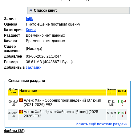
Список книг:
Залил
Injik
Оценка
Никто ещё не поставил оценку
Категория
Книги
Раздают
Временно нет данных
Качают
Временно нет данных
Сидер
(Никогда)
замечен
Добавлен
03-06-2026 21:14:47
Размер
38.61 MB (40486671 Bytes)
Добавить в
закладки
Связанные раздачи
Добав
Разме
Название
Пиры
лен
р
Алекс Хай - Сборник произведений [37 книг]
09 Май
37.81
30
(2021-2026) FB2
26
MB
0
Алекс Хай - Цикл «Фаберже» [6 книг] (2025-
30 Апр
5.36 M
18
2026) FB2
26
B
1
Искать ещё похожие раздачи
Файлы (38)