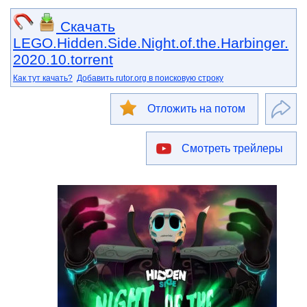
Скачать
LEGO.Hidden.Side.Night.of.the.Harbinger.
2020.10.torrent
Как тут качать?
Добавить rutor.org в поисковую строку
Отложить на потом
Смотреть трейлеры