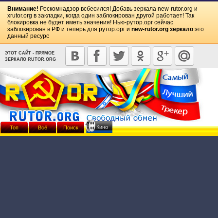
Внимание!
Роскомнадзор всбесился! Добавь зеркала
new-rutor.org
и
xrutor.org
в закладки, когда один заблокирован другой работает! Так
блокировка не будет иметь значения! Нью-рутор.орг сейчас
заблокирован в РФ и теперь для рутор.орг и
new-rutor.org зеркало
это
данный ресурс
ЭТОТ САЙТ - ПРЯМОЕ
ЗЕРКАЛО RUTOR.ORG
Кино
Топ
Всё
Поиск