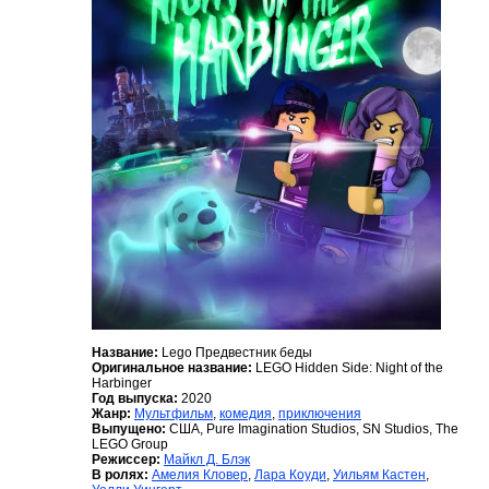
Название:
Lego Предвестник беды
Оригинальное название:
LEGO Hidden Side: Night of the
Harbinger
Год выпуска:
2020
Жанр:
Мультфильм
,
комедия
,
приключения
Выпущено:
США, Pure Imagination Studios, SN Studios, The
LEGO Group
Режиссер:
Майкл Д. Блэк
В ролях:
Амелия Кловер
,
Лара Коуди
,
Уильям Кастен
,