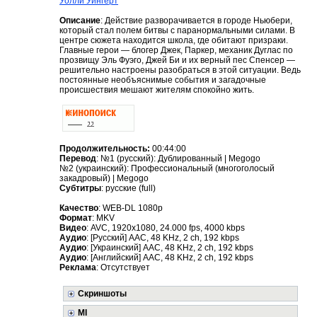
Уолли Уингерт
Описание
: Действие разворачивается в городе Ньюбери,
который стал полем битвы с паранормальными силами. В
центре сюжета находится школа, где обитают призраки.
Главные герои — блогер Джек, Паркер, механик Дуглас по
прозвищу Эль Фуэго, Джей Би и их верный пес Спенсер —
решительно настроены разобраться в этой ситуации. Ведь
постоянные необъяснимые события и загадочные
происшествия мешают жителям спокойно жить.
Продолжительность:
00:44:00
Перевод
: №1 (русский): Дублированный | Megogo
№2 (украинский): Профессиональный (многоголосый
закадровый) | Megogo
Субтитры
: русские (full)
Качество
: WEB-DL 1080p
Формат
: MKV
Видео
: AVC, 1920x1080, 24.000 fps, 4000 kbps
Аудио
: [Русский] AAС, 48 KHz, 2 ch, 192 kbps
Аудио
: [Украинский] AAС, 48 KHz, 2 ch, 192 kbps
Аудио
: [Английский] AAС, 48 KHz, 2 ch, 192 kbps
Реклама
: Отсутствует
Скриншоты
MI