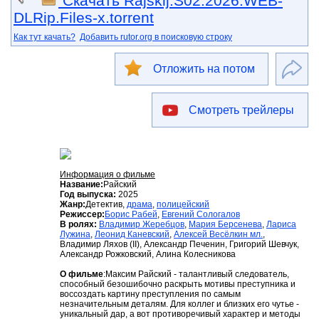
Скачать Rajskij.S02.2026.WEB-
DLRip.Files-x.torrent
Как тут качать?
Добавить rutor.org в поисковую строку
Отложить на потом
Смотреть трейлеры
Информация о фильме
Название:
Райский
Год выпуска:
2025
Жанр:
Детектив,
драма
,
полицейский
Режиссер:
Борис Рабей
,
Евгений Сологалов
В ролях:
Владимир Жеребцов
,
Мария Берсенева
,
Лариса
Лужина
,
Леонид Каневский
,
Алексей Весёлкин мл.
,
Владимир Ляхов (II), Александр Печенин, Григорий Шевчук,
Александр Рожковский, Алина Колесникова
О фильме
:Максим Райский - талантливый следователь,
способный безошибочно раскрыть мотивы преступника и
воссоздать картину преступления по самым
незначительным деталям. Для коллег и близких его чутье -
уникальный дар, а вот противоречивый характер и методы