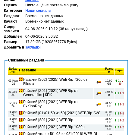
Оценка
Никто ещё не поставил оценку
Категория
Наши сериалы
Раздают
Временно нет данных
Качают
Временно нет данных
Сидер
04-06-2026 9:19:12 (38 минут назад)
замечен
Добавлен
04-06-2026 9:56:32
Размер
17.89 GB (19208267776 Bytes)
Добавить в
закладки
Связанные раздачи
Добав
Разме
Название
Пиры
лен
р
Райский [S02] (2025) WEBRip 720p от
03 Июн
19.60
21
4
Files-x
26
GB
46
Райский [S01] (2021) WEBRip от
21 Дек
9.05 G
9
3
2
Generalfilm | КПК
24
B
Райский [S01] (2021) WEBRip от
12 Дек
31.52
3
3
5
ExKinoRay
24
GB
11 Дек
30.05
Райский [01х01-50 из 50] (2021) WEBRip-AVC
8
8
24
GB
11 Дек
31.52
Райский [S01] (2021) WEBRip
1
2
24
GB
11 Дек
87.80
Райский [S01] (2021) WEBRip 1080p
2
2
24
GB
Райский уголок [01-08 из 08] (2016) WEB-DL