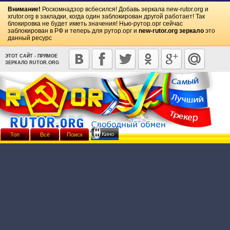
Внимание!
Роскомнадзор всбесился! Добавь зеркала
new-rutor.org
и
xrutor.org
в закладки, когда один заблокирован другой работает! Так
блокировка не будет иметь значения! Нью-рутор.орг сейчас
заблокирован в РФ и теперь для рутор.орг и
new-rutor.org зеркало
это
данный ресурс
ЭТОТ САЙТ - ПРЯМОЕ
ЗЕРКАЛО RUTOR.ORG
Кино
Топ
Всё
Поиск