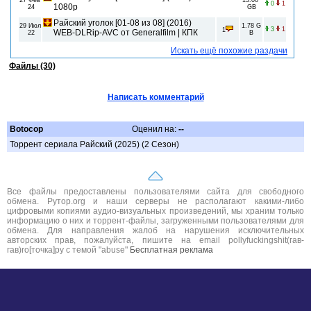
27 Фев
13.06
0
1
1080p
24
GB
Райский уголок [01-08 из 08] (2016)
29 Июл
1.78 G
3
1
1
WEB-DLRip-AVC от Generalfilm | КПК
22
B
Искать ещё похожие раздачи
Файлы (30)
Написать комментарий
Botocop
Оценил на:
--
Торрент сериала Райский (2025) (2 Сезон)
Все файлы предоставлены пользователями сайта для свободного
обмена. Рутор.org и наши серверы не располагают какими-либо
цифровыми копиями аудио-визуальных произведений, мы храним только
информацию о них и торрент-файлы, загруженными пользователями для
обмена. Для направления жалоб на нарушения исключительных
авторских прав, пожалуйста, пишите на email pollyfuckingshit(гав-
гав)ro[точка]ру с темой "abuse"
Бесплатная реклама