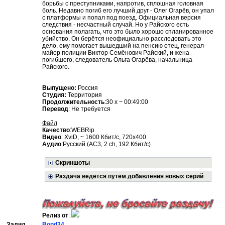
борьбы с преступниками, напротив, сплошная головная
боль. Недавно погиб его лучший друг - Олег Огарёв, он упал
с платформы и попал под поезд. Официальная версия
следствия - несчастный случай. Но у Райского есть
основания полагать, что это было хорошо спланированное
убийство. Он берётся неофициально расследовать это
дело, ему помогает вышедший на пенсию отец, генерал-
майор полиции Виктор Семёнович Райский, и жена
погибшего, следователь Ольга Огарёва, начальница
Райского.
Выпущено:
Россия
Студия:
Территория
Продолжительность
:30 x ~ 00:49:00
Перевод
: Не требуется
Файл
Качество
:WEBRip
Видео
: XviD, ~ 1600 Кбит/с, 720x400
Аудио
:Русский (AC3, 2 ch, 192 Кбит/с)
Скриншоты
Раздача ведётся путём добавления новых серий
Релиз от
:
Залил
Bond34