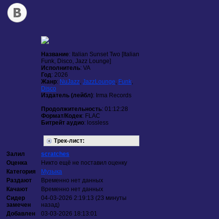
Название
: Italian Sunset Two [Italian
Funk, Disco, Jazz Lounge]
Исполнитель
: VA
Год
: 2026
Жанр
:
NuJazz
,
JazzLounge
,
Funk
,
Disco
Издатель (лейбл)
: Irma Records
Продолжительность
: 01:12:28
Формат/Кодек
: FLAC
Битрейт аудио
: lossless
Трек-лист:
Залил
scratches
Оценка
Никто ещё не поставил оценку
Категория
Музыка
Раздают
Временно нет данных
Качают
Временно нет данных
Сидер
04-03-2026 2:19:13 (23 минуты
замечен
назад)
Добавлен
03-03-2026 18:13:01