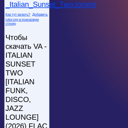
_Italian_Sunset_Two.torrent
Как тут качать?
Добавить
rutor.org в поисковую
строку
Чтобы
скачать VA -
ITALIAN
SUNSET
TWO
[ITALIAN
FUNK,
DISCO,
JAZZ
LOUNGE]
(2026) FLAC