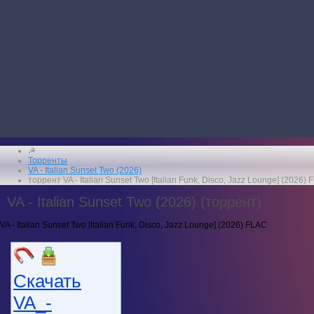
☭
Торренты
VA - Italian Sunset Two (2026)
торрент VA - Italian Sunset Two [Italian Funk, Disco, Jazz Lounge] (2026)
VA - Italian Sunset Two (2026) (торрент)
VA - Italian Sunset Two [Italian Funk, Disco, Jazz Lounge] (2026) FLAC
Скачать
VA_-