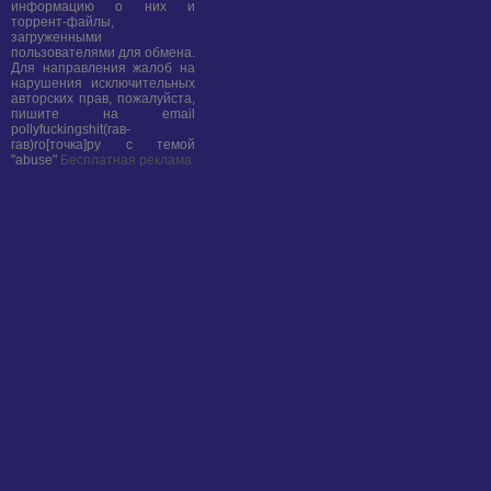
информацию о них и
торрент-файлы,
загруженными
пользователями для обмена.
Для направления жалоб на
нарушения исключительных
авторских прав, пожалуйста,
пишите на email
pollyfuckingshit(гав-
гав)ro[точка]ру с темой
"abuse"
Бесплатная реклама