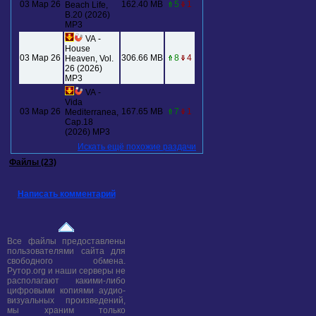
03 Мар 26
162.40 MB
5
1
Beach Life,
B.20 (2026)
MP3
VA -
House
03 Мар 26
306.66 MB
8
4
Heaven, Vol.
26 (2026)
MP3
VA -
Vida
03 Мар 26
167.65 MB
7
1
Mediterranea,
Cap.18
(2026) MP3
Искать ещё похожие раздачи
Файлы (23)
Написать комментарий
Все файлы предоставлены
пользователями сайта для
свободного обмена.
Рутор.org и наши серверы не
располагают какими-либо
цифровыми копиями аудио-
визуальных произведений,
мы храним только