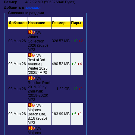
Размер
482.92 MB (506376846 Bytes)
Добавить в
закладки
Связанные раздачи
Добавлен
Название
Размер
Пиры
VA -
Winter
03 Мар 26
326.57 MB
10
2
Collection
2026 (2026)
MP3
VA -
Best of 3rd
03 Мар 26
490.52 MB
8
4
Avenue |
Winter 2025
(2025) MP3
VA -
Russian Rock
2019-20 by
03 Мар 26
1.22 GB
13
1
Zhuravlik
(2019-2020)
MP3
VA -
Majorca
03 Мар 26
183.99 MB
6
1
Beach Life,
B.18 (2025)
MP3
VA -
Majorca