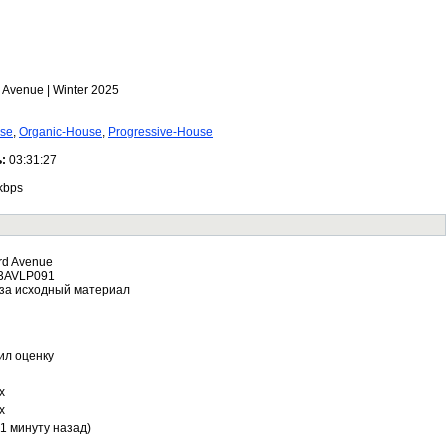
d Avenue | Winter 2025
se
,
Organic-House
,
Progressive-House
ь:
03:31:27
kbps
rd Avenue
3AVLP091
за исходный материал
ил оценку
х
х
21 минуту назад)