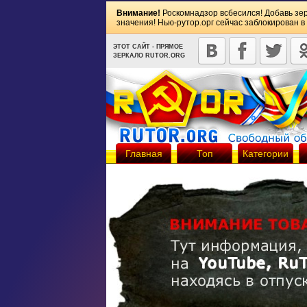
Внимание!
Роскомнадзор всбесился! Добавь зе
значения! Нью-рутор.орг сейчас заблокирован в
ЭТОТ САЙТ - ПРЯМОЕ
ЗЕРКАЛО RUTOR.ORG
Главная
Топ
Категории