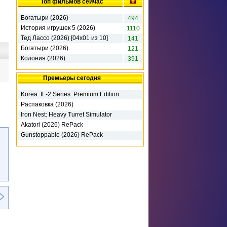
Топ фильмов сейчас
Богатыри (2026)
494
История игрушек 5 (2026)
1110
Тед Лассо (2026) [04х01 из 10]
141
Богатыри (2026)
121
Колония (2026)
391
Премьеры сегодня
Korea. IL-2 Series: Premium Edition
(2026) RePack
Распаковка (2026)
Iron Nest: Heavy Turret Simulator
(2026)
Akatori (2026) RePack
Gunstoppable (2026) RePack