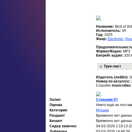
Название:
Best of 3r
Исполнитель:
VA
Год:
2025
Жанр:
Electronic
,
Hou
Продолжительност
Формат/Кодек:
MP3
Битрейт аудио:
320 
Трек-лист
Издатель (лейбл):
3
Номер по каталогу:
Спасибо
musicvibez
Залил
Странник-57
Оценка
Никто ещё не постав
Категория
Музыка
Раздают
Временно нет данны
Качают
Временно нет данны
Сидер замечен
04-03-2026 2:19:13 (
Добавлен
03-03-2026 14:46:34