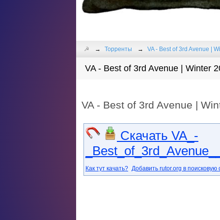
☭
Торренты
VA - Best of 3rd Avenue | W
VA - Best of 3rd Avenue | Winter 
VA - Best of 3rd Avenue | Wi
Скачать VA_-
_Best_of_3rd_Avenue_
Как тут качать?
Добавить rutor.org в поисковую 