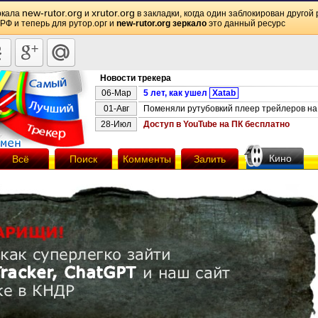
new-rutor.org
xrutor.org
ркала
и
в закладки, когда один заблокирован другой 
 РФ и теперь для рутор.орг и
new-rutor.org зеркало
это данный ресурс
Новости трекера
06-Мар
5 лет, как ушел
Xatab
01-Авг
Поменяли рутубовкий плеер трейлеров на 
28-Июл
Доступ в YouTube на ПК бесплатно
Кино
Всё
Поиск
Комменты
Залить