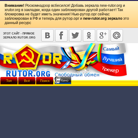
Внимание!
Роскомнадзор всбесился! Добавь зеркала
new-rutor.org
и
xrutor.org
в закладки, когда один заблокирован другой работает! Так
блокировка не будет иметь значения! Нью-рутор.орг сейчас
заблокирован в РФ и теперь для рутор.орг и
new-rutor.org зеркало
это
данный ресурс
ЭТОТ САЙТ - ПРЯМОЕ
ЗЕРКАЛО RUTOR.ORG
Кино
Топ
Всё
Поиск