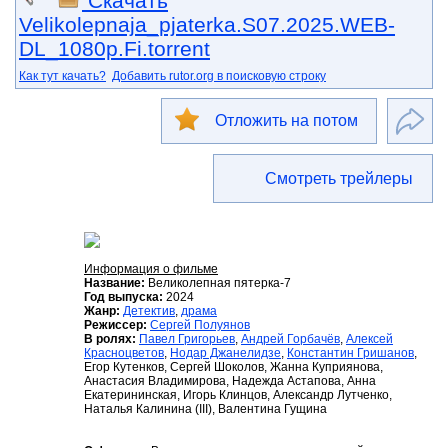
Скачать
Velikolepnaja_pjaterka.S07.2025.WEB-
DL_1080p.Fi.torrent
Как тут качать?
Добавить rutor.org в поисковую строку
Отложить на потом
Смотреть трейлеры
Информация о фильме
Название:
Великолепная пятерка-7
Год выпуска:
2024
Жанр:
Детектив
,
драма
Режиссер:
Сергей Полуянов
В ролях:
Павел Григорьев
,
Андрей Горбачёв
,
Алексей
Красноцветов
,
Нодар Джанелидзе
,
Константин Гришанов
,
Егор Кутенков, Сергей Шоколов, Жанна Куприянова,
Анастасия Владимирова, Надежда Астапова, Анна
Екатерининская, Игорь Клинцов, Александр Лутченко,
Наталья Калинина (III), Валентина Гущина