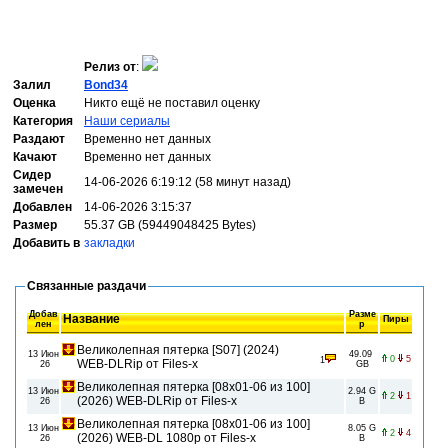
Релиз от
:
Залил
Bond34
Оценка
Никто ещё не поставил оценку
Категория
Наши сериалы
Раздают
Временно нет данных
Качают
Временно нет данных
Сидер
14-06-2026 6:19:12 (58 минут назад)
замечен
Добавлен
14-06-2026 3:15:37
Размер
55.37 GB (59449048425 Bytes)
Добавить в
закладки
Связанные раздачи
Добав
Разме
Название
Пиры
лен
р
Великолепная пятерка [S07] (2024)
13 Июн
49.09
0
5
1
WEB-DLRip от Files-x
26
GB
Великолепная пятерка [08x01-06 из 100]
13 Июн
2.94 G
2
1
(2026) WEB-DLRip от Files-x
26
B
Великолепная пятерка [08x01-06 из 100]
13 Июн
8.05 G
2
4
(2026) WEB-DL 1080p от Files-x
26
B