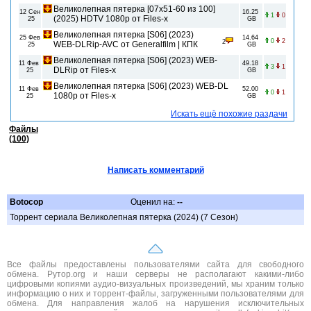
Великолепная пятерка [07x51-60 из 100]
12 Сен
16.25
1
0
(2025) HDTV 1080р от Files-x
25
GB
Великолепная пятерка [S06] (2023)
25 Фев
14.64
0
2
2
WEB-DLRip-AVC от Generalfilm | КПК
25
GB
Великолепная пятерка [S06] (2023) WEB-
11 Фев
49.18
3
1
DLRip от Files-x
25
GB
Великолепная пятерка [S06] (2023) WEB-DL
11 Фев
52.00
0
1
1080p от Files-x
25
GB
Искать ещё похожие раздачи
Файлы
(100)
Написать комментарий
Botocop
Оценил на:
--
Торрент сериала Великолепная пятерка (2024) (7 Сезон)
Все файлы предоставлены пользователями сайта для свободного
обмена. Рутор.org и наши серверы не располагают какими-либо
цифровыми копиями аудио-визуальных произведений, мы храним только
информацию о них и торрент-файлы, загруженными пользователями для
обмена. Для направления жалоб на нарушения исключительных