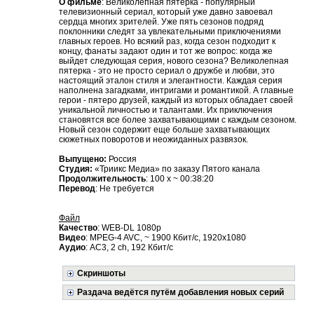
О фильме
: Великолепная пятерка - популярный
телевизионный сериал, который уже давно завоевал
сердца многих зрителей. Уже пять сезонов подряд
поклонники следят за увлекательными приключениями
главных героев. Но всякий раз, когда сезон подходит к
концу, фанаты задают один и тот же вопрос: когда же
выйдет следующая серия, нового сезона? Великолепная
пятерка - это не просто сериал о дружбе и любви, это
настоящий эталон стиля и элегантности. Каждая серия
наполнена загадками, интригами и романтикой. А главные
герои - пятеро друзей, каждый из которых обладает своей
уникальной личностью и талантами. Их приключения
становятся все более захватывающими с каждым сезоном.
Новый сезон содержит еще больше захватывающих
сюжетных поворотов и неожиданных развязок.
Выпущено:
Россия
Студия:
«Триикс Медиа» по заказу Пятого канала
Продолжительность
: 100 х ~ 00:38:20
Перевод
: Не требуется
Файл
Качество
: WEB-DL 1080p
Видео
: MPEG-4 AVC, ~ 1900 Кбит/с, 1920x1080
Аудио
: AC3, 2 ch, 192 Кбит/с
Скриншоты
Раздача ведётся путём добавления новых серий