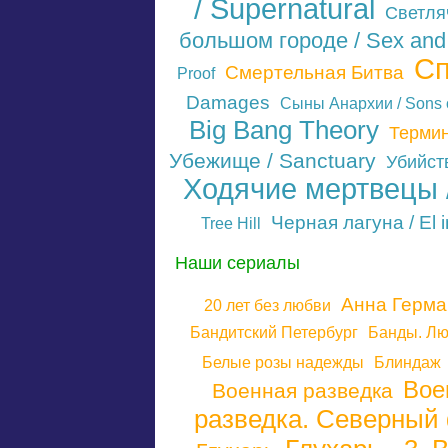
/ Supernatural
Светляч
большом городе / Sex and 
Сп
Смертельная Битва
Proof
Damages
Сыны Анархии / Sons 
Big Bang Theory
Терми
Убежище / Sanctuary
Убийств
Ходячие мертвецы /
Черная лагуна / El 
Tree Hill
Наши сериалы
Анна Герма
20 лет без любви
Бандитский Петербург
Банды. Лю
Белые розы надежды
Блиндаж
Вое
Военная разведка
разведка. Северный