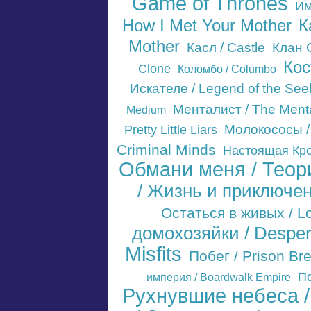
Game of Thrones
Им
How I Met Your Mother
К
Mother
Касл / Castle
Клан 
Кос
Clone
Коломбо / Columbo
Искателе / Legend of the See
Менталист / The Menta
Medium
Молокососы /
Pretty Little Liars
Criminal Minds
Настоящая Кров
Обмани меня / Теори
/ Жизнь и приключе
Остаться в живых / L
домохозяйки / Despe
Misfits
Побег / Prison Br
По
империя / Boardwalk Empire
Рухнувшие небеса / 