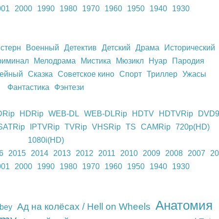
001
2000
1990
1980
1970
1960
1950
1940
1930
стерн
Военный
Детектив
Детский
Драма
Исторический
риминал
Мелодрама
Мистика
Мюзикл
Нуар
Пародия
ейный
Сказка
Советское кино
Спорт
Триллер
Ужасы
Фантастика
Фэнтези
DRip
HDRip
WEB-DL
WEB-DLRip
HDTV
HDTVRip
DVD
SATRip
IPTVRip
TVRip
VHSRip
TS
CAMRip
720p(HD)
1080i(HD)
6
2015
2014
2013
2012
2011
2010
2009
2008
2007
20
001
2000
1990
1980
1970
1960
1950
1940
1930
Анатомия
Ад на колёсах / Hell on Wheels
bbey