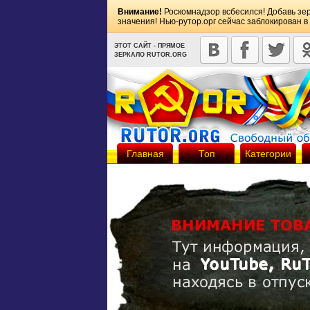
Внимание!
Роскомнадзор всбесился! Добавь зе
значения! Нью-рутор.орг сейчас заблокирован в
ЭТОТ САЙТ - ПРЯМОЕ
ЗЕРКАЛО RUTOR.ORG
Главная
Топ
Категории