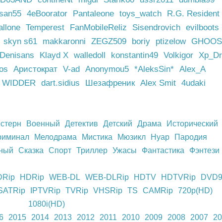
ksan55
4eBoorator
Pantaleone
toys_watch
R.G. Resident
allone
Temperest
FanMobileReliz
Sisendrovich
evilboots
skyn s61
makkaronni
ZEGZ509
boriy
ptizelow
GHOOS
Denisans
Klayd X
walledoll
konstantin49
Volkigor
Xp_Dr
os
Аристократ
V-ad
Anonymou5
*AleksSin*
Alex_A
WIDDER
dart.sidius
Шезафреник
Alex Smit
4udaki
стерн
Военный
Детектив
Детский
Драма
Исторический
риминал
Мелодрама
Мистика
Мюзикл
Нуар
Пародия
ный
Сказка
Спорт
Триллер
Ужасы
Фантастика
Фэнтези
DRip
HDRip
WEB-DL
WEB-DLRip
HDTV
HDTVRip
DVD
SATRip
IPTVRip
TVRip
VHSRip
TS
CAMRip
720p(HD)
1080i(HD)
6
2015
2014
2013
2012
2011
2010
2009
2008
2007
20