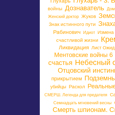
Глухарь - 3.
Глухарь
Дознаватель
войны
Дом
Земс
Жуков
Женский доктор
Знах
Знак истинного пути
Рабинович
Измена
Идиот
Кре
счастливой жизни
Ликвидация
Лист Ожид
Ментовские войны 6
Небесный 
счастья
Отцовский инстин
Подземны
прикрытием
Реальны
Раскол
убийцы
С
СМЕРШ. Легенда для предателя
Семнадцать мгновений весны
Смерть шпионам. С