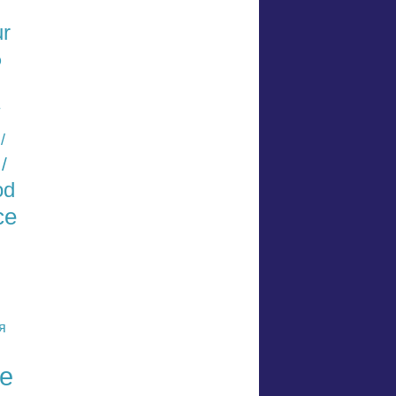
r
O
/
/
od
се
я
е