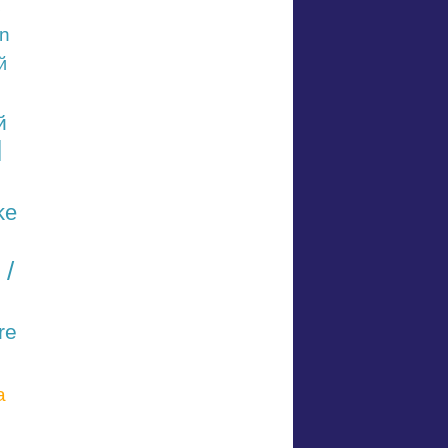
n
й
й
l
ke
 /
re
а