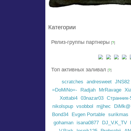
Категории
Релиз-группы партнеры
[
?
]
Топ активных заливал
[
?
]
scratches
andresweet
JNS82
=DoMiNo=-
Radjah
MrRavage
Xi
Xottabi4
03nazar03
Странник-
nikolspup
vsobbol
mjjhec
DiMk
Bond34
Evgen Portable
surikmas
gohaman
isana0877
DJ_V.K_TV
V.Park
lesnik125
Prohozhij
AN