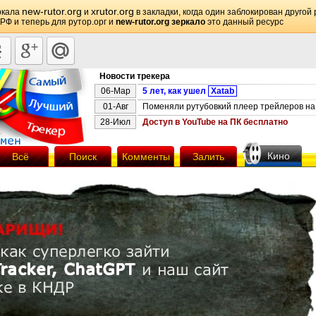
new-rutor.org
xrutor.org
ркала
и
в закладки, когда один заблокирован другой 
 РФ и теперь для рутор.орг и
new-rutor.org зеркало
это данный ресурс
Новости трекера
06-Мар
5 лет, как ушел
Xatab
01-Авг
Поменяли рутубовкий плеер трейлеров на 
28-Июл
Доступ в YouTube на ПК бесплатно
Кино
Всё
Поиск
Комменты
Залить