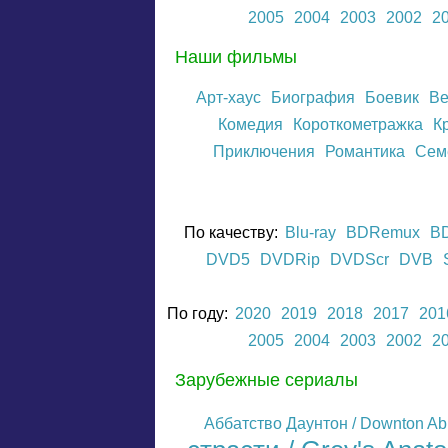
2005
2004
2003
2002
2
Наши фильмы
Арт-хаус
Биография
Боевик
Ве
Комедия
Короткометражка
К
Приключения
Романтика
Сем
По качеству:
Blu-ray
BDRemux
B
DVD5
DVDRip
DVDScr
DVB
По году:
2020
2019
2018
2017
201
2005
2004
2003
2002
2
Зарубежные сериалы
Аббатство Даунтон / Downton A