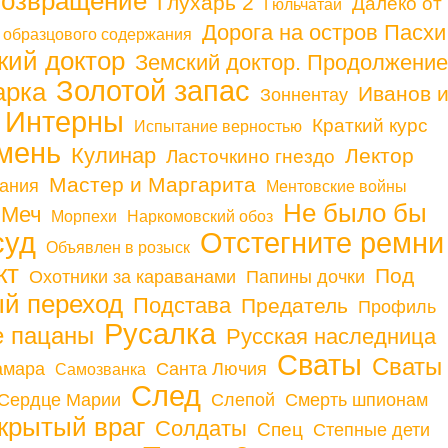
 Возвращение
Глухарь 2
Далеко от
Гюльчатай
Дорога на остров Пасхи
 образцового содержания
кий доктор
Земский доктор. Продолжение
Золотой запас
арка
Иванов 
Зоннентау
Интерны
Краткий курс
Испытание верностью
мень
Кулинар
Лектор
Ласточкино гнездо
Мастер и Маргарита
ания
Ментовские войны
Не было бы
Меч
Морпехи
Наркомовский обоз
суд
Отстегните ремни
Объявлен в розыск
кт
Под
Охотники за караванами
Папины дочки
й переход
Подстава
Предатель
Профиль
Русалка
е пацаны
Русская наследница
Сваты
Сваты
амара
Санта Лючия
Самозванка
След
Сердце Марии
Слепой
Смерть шпионам
крытый враг
Солдаты
Спец
Степные дети