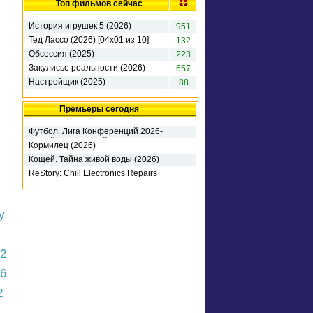
Топ фильмов сейчас
История игрушек 5 (2026)
951
Тед Лассо (2026) [04х01 из 10]
132
Обсессия (2025)
223
Закулисье реальности (2026)
657
Настройщик (2025)
88
Премьеры сегодня
Футбол. Лига Конференций 2026-
27. 3-й кв раунд. 1-й матч. Динамо
Кормилец (2026)
К (2026)
Кощей. Тайна живой воды (2026)
ReStory: Chill Electronics Repairs
(2026) RePack
y
2
76
2