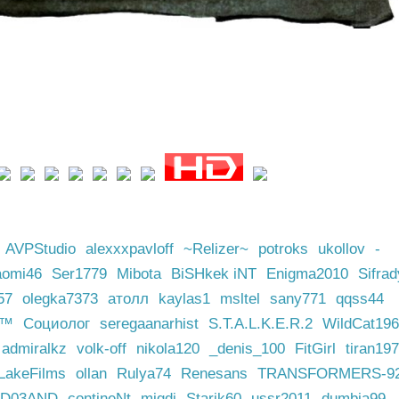
AVPStudio
alexxxpavloff
~Relizer~
potroks
ukollov
-
aomi46
Ser1779
Mibota
BiSHkek iNT
Enigma2010
Sifrad
57
olegka7373
атолл
kaylas1
msltel
sany771
qqss44
@™
Социолог
seregaanarhist
S.T.A.L.K.E.R.2
WildCat196
admiralkz
volk-off
nikola120
_denis_100
FitGirl
tiran19
LakeFilms
ollan
Rulya74
Renesаns
TRANSFORMERS-9
D03AND
contineNt
migdi
Starik60
ussr2011
dumbia99