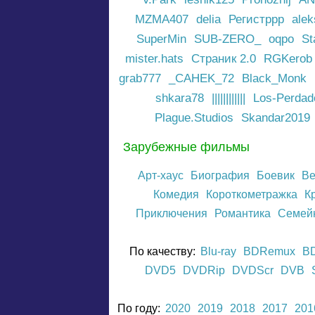
MZMA407
delia
Регистррр
ale
SuperMin
SUB-ZERO_
oqpo
St
mister.hats
Страник 2.0
RGKerob
grab777
_CAHEK_72
Black_Monk
shkara78
||||||||||||
Los-Perdad
Plague.Studios
Skandar2019
Зарубежные фильмы
Арт-хаус
Биография
Боевик
Ве
Комедия
Короткометражка
К
Приключения
Романтика
Семей
По качеству:
Blu-ray
BDRemux
B
DVD5
DVDRip
DVDScr
DVB
По году:
2020
2019
2018
2017
201