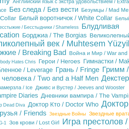
omy
Английский язык с экстра удовольствием / Extra
Без следа / Без вести
Безумцы / Mad Me
ace
Белый воротничок / White Collar
Collar
Белы
Блудливая
есстыжие / Бесстыдники / Shameless
cation
Борджиа / The Borgias
Великолепны
ликолепный век / Muhtesem Yüzyi
жкие / Breaking Bad
Война и Мир / War and
Гимнастки / Ma
Герои / Heroes
body Hates Chris
Гримм /
Грань / Fringe
ленное / Leverage
Декстер
 человека / Two and a Half Men
замерзла / Ice
Дживс и Вустер / Jeeves and Wooster
mpire Diaries
Дневники вампира / The Vampi
Доктор
Доктор Кто / Doctor Who
p Dead Diva
рузья / Friends
Звездные врат
Звездные Войны
Игра престолов /
Зов крови / Lost Girl
G-1