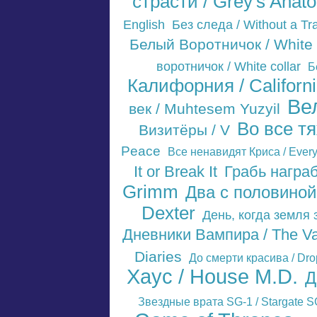
страсти / Grey's Anat
English
Без следа / Without a Tr
Белый Воротничок / White 
воротничок / White collar
Б
Калифорния / Californi
Ве
век / Muhtesem Yuzyil
Во все тя
Визитёры / V
Peace
Все ненавидят Криса / Every
It or Break It
Грабь награб
Grimm
Два с половиной
Dexter
День, когда земля 
Дневники Вампира / The Va
Diaries
До смерти красива / Dro
Хаус / House M.D.
Д
Звездные врата SG-1 / Stargate S