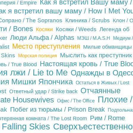
Как я встретил Вашу маму /
перия / Empire
ак я встретил вашу маму / How I Met You
Сопрано / The Sopranos
Клиника / Scrubs
Клон / 
ти / Bones
Косяки / Weeds
Легенда об
Косяки
Люди Альфа / Alphas
ker
МЭШ / M.A.S.H
Медиум /
Место преступления
list
Милые обманщицы 
Мыслить как преступник 
 Skins
Морская полиция
Настоящая кровь / True Blo
ь / True Blood
я лжи / Lie to Me
Однажды в Одес
ния Мишки Япончика
Остаться в Живых / Lost
Отчаянные
ost
Ответный удар / Strike back
Плохие /
rate Housewives
Офис / The Office
Побег из тюрьмы / Prison Break
eak
Подпольна
Рим / Rome
терянная комната / The Lost Room
Falling Skies
Сверхъестественно