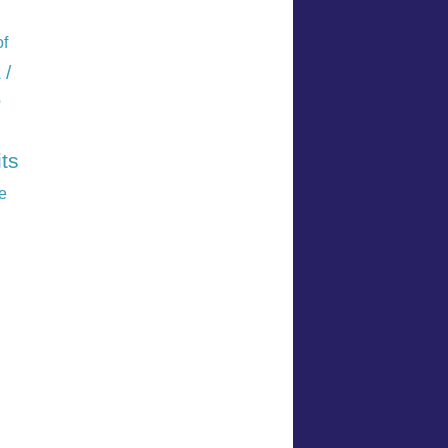
of
 /
e
ts
e