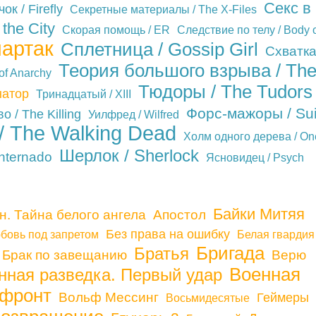
Секс в
ок / Firefly
Секретные материалы / The X-Files
the City
Скорая помощь / ER
Следствие по телу / Body 
артак
Сплетница / Gossip Girl
Схватка
Теория большого взрыва / Th
of Anarchy
Тюдоры / The Tudors
натор
Тринадцатый / XIII
Форс-мажоры / Sui
о / The Killing
Уилфред / Wilfred
 The Walking Dead
Холм одного дерева / On
Шерлок / Sherlock
internado
Ясновидец / Psych
Байки Митяя
н. Тайна белого ангела
Апостол
Без права на ошибку
бовь под запретом
Белая гвардия
Бригада
Братья
Брак по завещанию
Верю
Военная
нная разведка. Первый удар
 фронт
Вольф Мессинг
Геймеры
Восьмидесятые