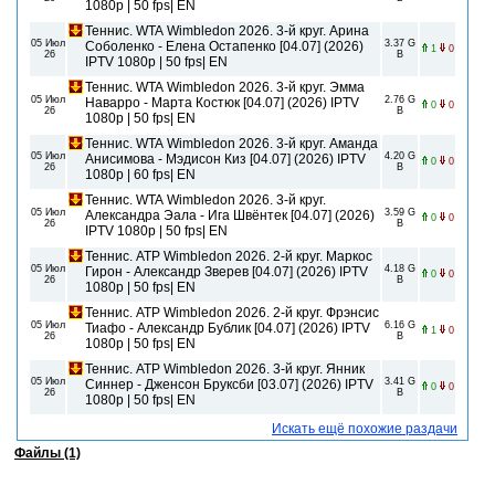
1080р | 50 fps| EN
Теннис. WTA Wimbledon 2026. 3-й круг. Арина
05 Июл
3.37 G
Соболенко - Елена Остапенко [04.07] (2026)
1
0
26
B
IPTV 1080р | 50 fps| EN
Теннис. WTA Wimbledon 2026. 3-й круг. Эмма
05 Июл
2.76 G
Наварро - Марта Костюк [04.07] (2026) IPTV
0
0
26
B
1080р | 50 fps| EN
Теннис. WTA Wimbledon 2026. 3-й круг. Аманда
05 Июл
4.20 G
Анисимова - Мэдисон Киз [04.07] (2026) IPTV
0
0
26
B
1080р | 60 fps| EN
Теннис. WTA Wimbledon 2026. 3-й круг.
05 Июл
3.59 G
Александра Эала - Ига Швёнтек [04.07] (2026)
0
0
26
B
IPTV 1080р | 50 fps| EN
Теннис. ATP Wimbledon 2026. 2-й круг. Маркос
05 Июл
4.18 G
Гирон - Александр Зверев [04.07] (2026) IPTV
0
0
26
B
1080р | 50 fps| EN
Теннис. ATP Wimbledon 2026. 2-й круг. Фрэнсис
05 Июл
6.16 G
Тиафо - Александр Бублик [04.07] (2026) IPTV
1
0
26
B
1080р | 50 fps| EN
Теннис. ATP Wimbledon 2026. 3-й круг. Янник
05 Июл
3.41 G
Синнер - Дженсон Бруксби [03.07] (2026) IPTV
0
0
26
B
1080р | 50 fps| EN
Искать ещё похожие раздачи
Файлы (1)