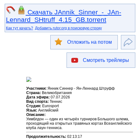
Скачать JAnnik_Sinner_-_JAn-
Lennard_SHtruff_4.15_GB.torrent
Как тут качать?
Добавить rutor.org в поисковую строку
Отложить на потом
Смотреть трейлеры
Участники:
Янник Синнер - Ян-Леннард Штруфф
Страна:
Великобритания
Дата эфира:
07.07.2026
Вид спорта:
Теннис
Студия:
Eurosport
Язык:
Английский
Описание:
Уимблдон — один из четырёх турниров Большого шлема,
проходящий на открытых травяных кортах Всеанглийского
клуба лаун-тенниса.
Продолжительность:
02:13:17