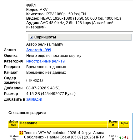
Файл
Кодек:
MKV
Качество:
IPTV 1080р | 50 fps| EN
Видео:
HEVC, 1920x1080 (16:9), 50.000 fps, 4000 kb/s
Аудио:
ААС 48.0 kHz, 2 6h, 128 kbps (Английский,
интершум)
Скриншоты
Автор релиза manhy
Залил
Astaroth...999
Оценка
Никто ещё не поставил оценку
Категория
Иностранные релизы
Раздают
Временно нет данных
Качают
Временно нет данных
Сидер
(Никогда)
замечен
Добавлен
08-07-2026 9:48:51
Размер
4.15 GB (4454492077 Bytes)
Добавить в
закладки
Связанные раздачи
Добав
Разме
Название
Пиры
лен
р
Теннис. WTA Wimbledon 2026. 4-й круг. Арина
06 Июл
4.64 G
Соболенко - Наоми Осака [05.07] (2026) IPTV
0
1
26
B