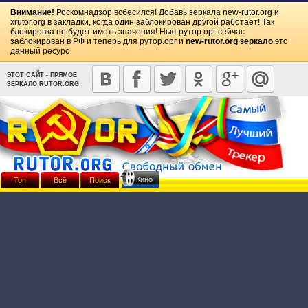
Внимание!
Роскомнадзор всбесился! Добавь зеркала
new-rutor.org
и
xrutor.org
в закладки, когда один заблокирован другой работает! Так
блокировка не будет иметь значения! Нью-рутор.орг сейчас
заблокирован в РФ и теперь для рутор.орг и
new-rutor.org зеркало
это
данный ресурс
ЭТОТ САЙТ - ПРЯМОЕ
ЗЕРКАЛО RUTOR.ORG
Кино
Топ
Всё
Поиск