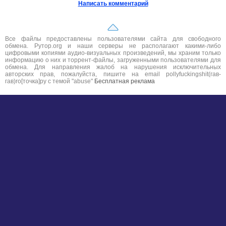
Написать комментарий
Все файлы предоставлены пользователями сайта для свободного
обмена. Рутор.org и наши серверы не располагают какими-либо
цифровыми копиями аудио-визуальных произведений, мы храним только
информацию о них и торрент-файлы, загруженными пользователями для
обмена. Для направления жалоб на нарушения исключительных
авторских прав, пожалуйста, пишите на email pollyfuckingshit(гав-
гав)ro[точка]ру с темой "abuse"
Бесплатная реклама