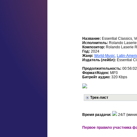
Название:
Essential Classics, V
Исполнитель:
Rolando Laserie
Композитор:
Rolando Laserie 
Год:
2024
Жанр:
World-Music
,
Latin-Ameri
Издатель (лейбл):
Essential Cl
Продолжительность:
00:56:02
Формат/Кодек:
MP3
Битрейт аудио:
320 Kbps
Трек-лист
Время раздачи:
24/7 (мини
Первое правило участника фа