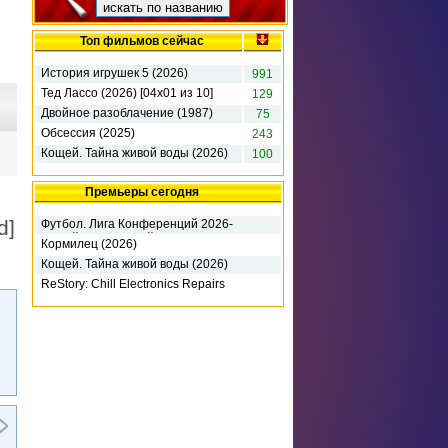
Топ фильмов сейчас
История игрушек 5 (2026)
991
Тед Лассо (2026) [04х01 из 10]
129
Двойное разоблачение (1987)
75
Обсессия (2025)
243
Кощей. Тайна живой воды (2026)
100
Премьеры сегодня
d]
Футбол. Лига Конференций 2026-
27. 3-й кв раунд. 1-й матч. Динамо
Кормилец (2026)
К (2026)
Кощей. Тайна живой воды (2026)
ReStory: Chill Electronics Repairs
(2026) RePack