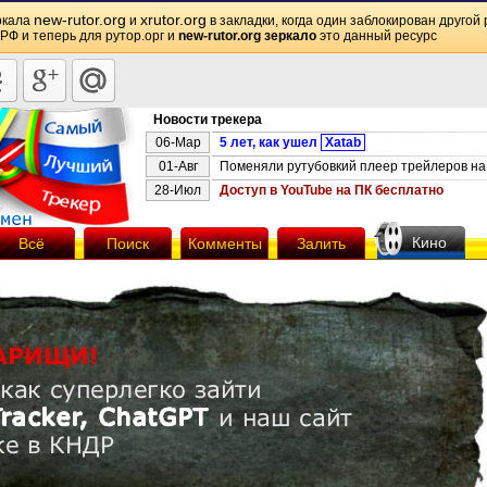
new-rutor.org
xrutor.org
ркала
и
в закладки, когда один заблокирован другой 
 РФ и теперь для рутор.орг и
new-rutor.org зеркало
это данный ресурс
Новости трекера
06-Мар
5 лет, как ушел
Xatab
01-Авг
Поменяли рутубовкий плеер трейлеров на 
28-Июл
Доступ в YouTube на ПК бесплатно
Кино
Всё
Поиск
Комменты
Залить