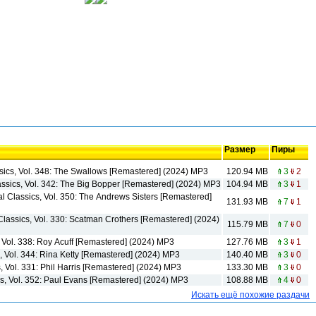
Размер
Пиры
sics, Vol. 348: The Swallows [Remastered] (2024) MP3
120.94 MB
3
2
assics, Vol. 342: The Big Bopper [Remastered] (2024) MP3
104.94 MB
3
1
al Classics, Vol. 350: The Andrews Sisters [Remastered]
131.93 MB
7
1
Classics, Vol. 330: Scatman Crothers [Remastered] (2024)
115.79 MB
7
0
, Vol. 338: Roy Acuff [Remastered] (2024) MP3
127.76 MB
3
1
s, Vol. 344: Rina Ketty [Remastered] (2024) MP3
140.40 MB
3
0
cs, Vol. 331: Phil Harris [Remastered] (2024) MP3
133.30 MB
3
0
cs, Vol. 352: Paul Evans [Remastered] (2024) MP3
108.88 MB
4
0
Искать ещё похожие раздачи