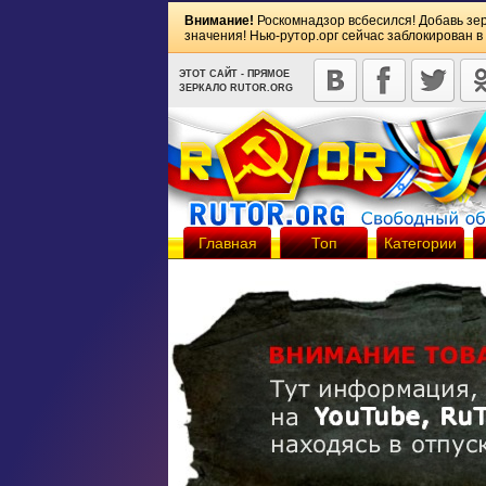
Внимание!
Роскомнадзор всбесился! Добавь зе
значения! Нью-рутор.орг сейчас заблокирован в
ЭТОТ САЙТ - ПРЯМОЕ
ЗЕРКАЛО RUTOR.ORG
Главная
Топ
Категории