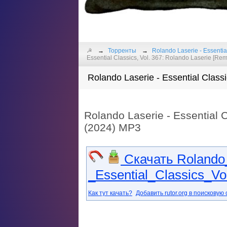
☭
Торренты
Rolando Laserie - Essentia
Essential Classics, Vol. 367: Rolando Laserie [Re
Rolando Laserie - Essential Class
Rolando Laserie - Essential 
(2024) MP3
Скачать Rolando_
_Essential_Classics_Vo
Как тут качать?
Добавить rutor.org в поисковую 