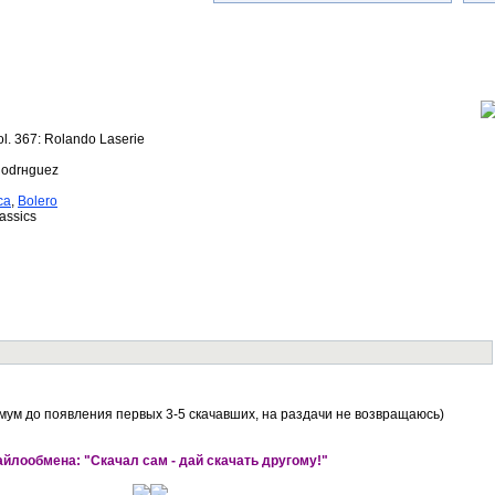
ol. 367: Rolando Laserie
Rodrнguez
ca
,
Bolero
assics
мум до появления первых 3-5 скачавших, на раздачи не возвращаюсь)
йлообмена: "Скачал сам - дай скачать другому!"