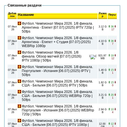
Связанные раздачи
Добав
Разме
Название
Пиры
лен
р
Футбол. Чемпионат Мира 2026. 1/8 финала.
07 Июл
3.12 G
36
Аргентина - Египет [07.07] (2025) IPTV 720p |
26
B
17
50fps
Футбол. Чемпионат Мира 2026. 1/8 финала.
07 Июл
4.10 G
36
Аргентина - Египет + Студия [07.07] (2025)
26
B
7
WEBRip 1080p
Футбол. Чемпионат Мира 2026. 1/8
07 Июл
921.97
19
финала. Обзор матчей [07.07] (2026)
1
26
MB
12
IPTV 1080р | 50fps
Футбол. Чемпионат Мира 2026. 1/8 финала.
07 Июл
1.46 G
15
Португалия - Испания [06.07] (2025) IPTV |
26
B
1
50fps
Футбол. Чемпионат Мира 2026. 1/8 финала.
07 Июл
1.82 G
15
США - Бельгия [06.07] (2025) IPTV | 50fps
26
B
0
Футбол. Чемпионат Мира 2026. 1/8 финала.
07 Июл
3.21 G
20
США - Бельгия [06.07] (2025) WEBRip 720p |
26
B
1
50fps
Футбол. Чемпионат Мира 2026. 1/8 финала.
07 Июл
2.94 G
10
Португалия - Испания [06.07] (2025) WEBRip
26
B
4
720p | 50fps
Футбол. Чемпионат Мира 2026. 1/8 финала.
07 Июл
12.00
12
США - Бельгия [06.07] (2025) IPTV 1080p |
26
GB
2