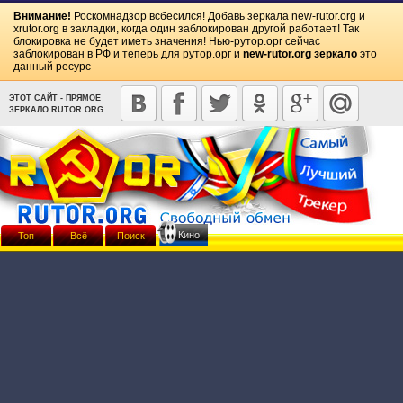
Внимание!
Роскомнадзор всбесился! Добавь зеркала
new-rutor.org
и
xrutor.org
в закладки, когда один заблокирован другой работает! Так
блокировка не будет иметь значения! Нью-рутор.орг сейчас
заблокирован в РФ и теперь для рутор.орг и
new-rutor.org зеркало
это
данный ресурс
ЭТОТ САЙТ - ПРЯМОЕ
ЗЕРКАЛО RUTOR.ORG
Кино
Топ
Всё
Поиск