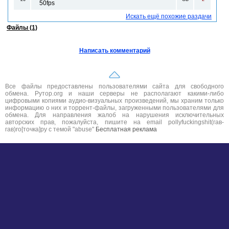
50fps
Искать ещё похожие раздачи
Файлы (1)
Написать комментарий
Все файлы предоставлены пользователями сайта для свободного
обмена. Рутор.org и наши серверы не располагают какими-либо
цифровыми копиями аудио-визуальных произведений, мы храним только
информацию о них и торрент-файлы, загруженными пользователями для
обмена. Для направления жалоб на нарушения исключительных
авторских прав, пожалуйста, пишите на email pollyfuckingshit(гав-
гав)ro[точка]ру с темой "abuse"
Бесплатная реклама