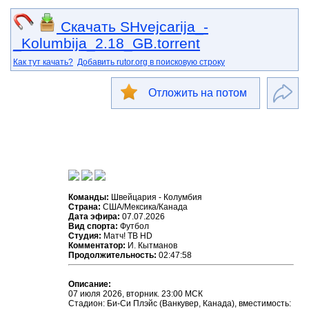
Скачать SHvejcarija_-
_Kolumbija_2.18_GB.torrent
Как тут качать?
Добавить rutor.org в поисковую строку
Отложить на потом
Команды:
Швейцария - Колумбия
Страна:
США/Мексика/Канада
Дата эфира:
07.07.2026
Вид спорта:
Футбол
Студия:
Матч! ТВ HD
Комментатор:
И. Кытманов
Продолжительность:
02:47:58
Описание:
07 июля 2026, вторник. 23:00 МСК
Стадион: Би-Си Плэйс (Ванкувер, Канада), вместимость: