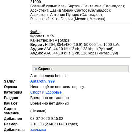
21000
Главный судья: Иван Бартон (Санта-Ана, Сальвадор);
Ассистент: Давид Моран Сантос (Сальвадор);
Ассистент: Антонио Пупиро (Сальвадор);
Резервный: Катя Гарсия (Мехико, Мексика).
Файл
Формат:
MKV
Качество:
IPTV | 50fps
Видео :
H.264, 854х480 (16:9), 50.000 fps, 1600 kb/s
Аудио:
ААС, 44.10 kHz, 2 ch, 128 kbps (Русский)
Аудио:
ААС, 44.10 kHz, 2 ch, 128 kbps (Интершум)
Скрины
Автор релиза hereisit
Залил
Astaroth...999
Оценка
Никто ещё не поставил оценку
Категория
Спорт и Здоровье
Раздают
Временно нет данных
Качают
Временно нет данных
Сидер
(Никогда)
замечен
Добавлен
08-07-2026 9:15:02
Размер
2.18 GB (2340611413 Bytes)
Добавить в
закладки