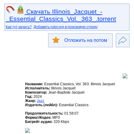
Скачать Illinois_Jacquet_-
_Essential_Classics_Vol._363_.torrent
Как тут качать?
Добавить rutor.org в поисковую строку
Отложить на потом
Название:
Essential Classics, Vol. 363: Illinois Jacquet
Исполнитель:
Illinois Jacquet
Композитор:
Jean-Baptiste Jacquet
Год:
2024
Жанр:
Jazz
Издатель (лейбл):
Essential Classics
Продолжительность:
01:58:07
Формат/Кодек:
MP3
Битрейт аудио:
320 Kbps