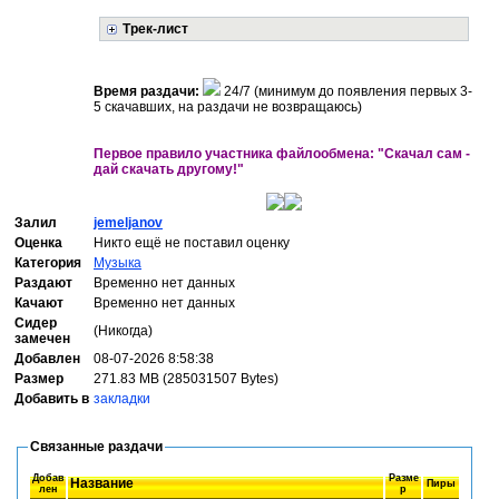
Трек-лист
Время раздачи:
24/7 (минимум до появления первых 3-
5 скачавших, на раздачи не возвращаюсь)
Первое правило участника файлообмена: "Скачал сам -
дай скачать другому!"
Залил
jemeljanov
Оценка
Никто ещё не поставил оценку
Категория
Музыка
Раздают
Временно нет данных
Качают
Временно нет данных
Сидер
(Никогда)
замечен
Добавлен
08-07-2026 8:58:38
Размер
271.83 MB (285031507 Bytes)
Добавить в
закладки
Связанные раздачи
Добав
Разме
Название
Пиры
лен
р