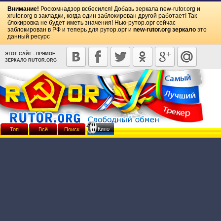
Внимание!
Роскомнадзор всбесился! Добавь зеркала
new-rutor.org
и
xrutor.org
в закладки, когда один заблокирован другой работает! Так
блокировка не будет иметь значения! Нью-рутор.орг сейчас
заблокирован в РФ и теперь для рутор.орг и
new-rutor.org зеркало
это
данный ресурс
ЭТОТ САЙТ - ПРЯМОЕ
ЗЕРКАЛО RUTOR.ORG
Кино
Топ
Всё
Поиск