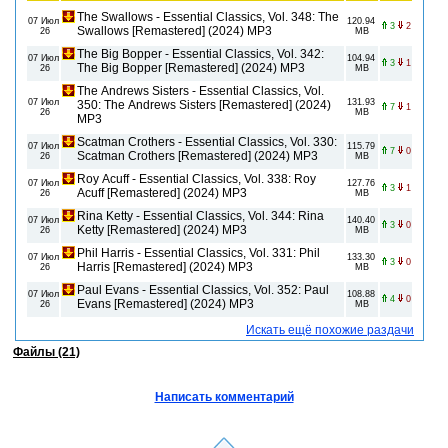
The Swallows - Essential Classics, Vol. 348: The
07 Июл
120.94
3
2
Swallows [Remastered] (2024) MP3
26
MB
The Big Bopper - Essential Classics, Vol. 342:
07 Июл
104.94
3
1
The Big Bopper [Remastered] (2024) MP3
26
MB
The Andrews Sisters - Essential Classics, Vol.
07 Июл
131.93
350: The Andrews Sisters [Remastered] (2024)
7
1
26
MB
MP3
Scatman Crothers - Essential Classics, Vol. 330:
07 Июл
115.79
7
0
Scatman Crothers [Remastered] (2024) MP3
26
MB
Roy Acuff - Essential Classics, Vol. 338: Roy
07 Июл
127.76
3
1
Acuff [Remastered] (2024) MP3
26
MB
Rina Ketty - Essential Classics, Vol. 344: Rina
07 Июл
140.40
3
0
Ketty [Remastered] (2024) MP3
26
MB
Phil Harris - Essential Classics, Vol. 331: Phil
07 Июл
133.30
3
0
Harris [Remastered] (2024) MP3
26
MB
Paul Evans - Essential Classics, Vol. 352: Paul
07 Июл
108.88
4
0
Evans [Remastered] (2024) MP3
26
MB
Искать ещё похожие раздачи
Файлы (21)
Написать комментарий