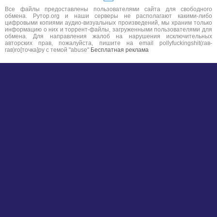
Все файлы предоставлены пользователями сайта для свободного
обмена. Рутор.org и наши серверы не располагают какими-либо
цифровыми копиями аудио-визуальных произведений, мы храним только
информацию о них и торрент-файлы, загруженными пользователями для
обмена. Для направления жалоб на нарушения исключительных
авторских прав, пожалуйста, пишите на email pollyfuckingshit(гав-
гав)ro[точка]ру с темой "abuse"
Бесплатная реклама