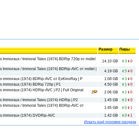
Размер
Пиры
 Immoraux / Immoral Tales (1974) BDRip 720p от msltel
14.10 GB
3
0
Immoraux / Immoral Tales (1974) BDRip-AVC от msltel |
4.19 GB
5
0
s immoraux (1974) BDRip-AVC от ExKinoRay | P
1.08 GB
3
0
s immoraux (1974) BDRip 720p | P1
4.50 GB
1
0
immoraux (1974) HDRip-AVC | P2 | Full Original
2
2.06 GB
2
0
 Immoraux / Immoral Tales (1974) HDRip | P2
1.45 GB
2
0
 Immoraux / Immoral Tales (1974) BDRip-AVC от
1.45 GB
0
1
es immoraux (1974) DVDRip-AVC
1.42 GB
0
1
Искать ещё похожие раздачи