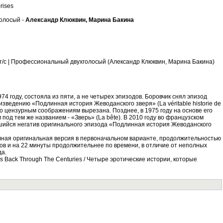
rises
олосый -
Александр Клюквин, Марина Бакина
ит/с | Профессиональный двухголосый (Александр Клюквин, Марина Бакина)
74 году, состояла из пяти, а не четырех эпизодов. Боровчик снял эпизод
оизведению «Подлинная история Жеводанского зверя» (La véritable historie de
по цензурным соображениям вырезана. Позднее, в 1975 году на основе его
од тем же названием - «Зверь» (La bête). В 2010 году во французском
шийся негатив оригинального эпизода «Подлинная история Жеводанского
лная оригинальная версия в первоначальном варианте, продолжительностью
дов и на 22 минуты продолжительнее по времени, в отличие от неполных
да.
 Us Back Through The Centuries / Четыре эротические истории, которые