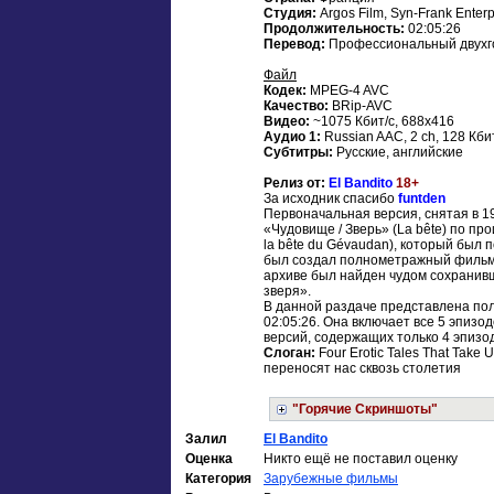
Студия:
Argos Film, Syn-Frank Enterp
Продолжительность:
02:05:26
Перевод:
Профессиональный двухг
Файл
Кодек:
MPEG-4 AVC
Качество:
BRip-AVC
Видео:
~1075 Кбит/с, 688x416
Аудио 1:
Russian AАC, 2 ch, 128 Кб
Субтитры:
Русские, английские
Релиз от:
El Bandito
18+
За исходник спасибо
funtden
Первоначальная версия, снятая в 19
«Чудовище / Зверь» (La bête) по пр
la bête du Gévaudan), который был 
был создал полнометражный фильм п
архиве был найден чудом сохранив
зверя».
В данной раздаче представлена по
02:05:26. Она включает все 5 эпизо
версий, содержащих только 4 эпизо
Слоган:
Four Erotic Tales That Take
переносят нас сквозь столетия
"Горячие Скриншоты"
Залил
El Banditо
Оценка
Никто ещё не поставил оценку
Категория
Зарубежные фильмы