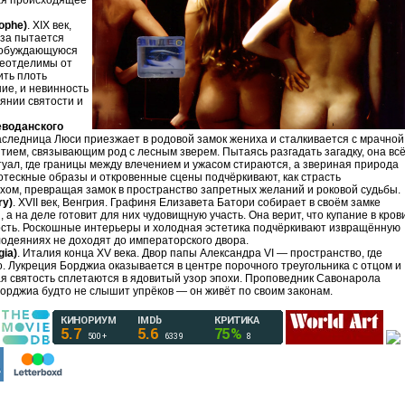
ая происходящее
ophe)
. XIX век,
за пытается
пробуждающуюся
неотделимы от
ить плоть
ие, и невинность
янии святости и
еводанского
 наследница Люси приезжает в родовой замок жениха и сталкивается с мрачной
ием, связывающим род с лесным зверем. Пытаясь разгадать загадку, она вс
туал, где границы между влечением и ужасом стираются, а звериная природа
ротескные образы и откровенные сцены подчёркивают, как страсть
ом, превращая замок в пространство запретных желаний и роковой судьбы.
ry)
. XVII век, Венгрия. Графиня Елизавета Батори собирает в своём замке
а на деле готовит для них чудовищную участь. Она верит, что купание в кров
ость. Роскошные интерьеры и холодная эстетика подчёркивают извращённую
злодеяниях не доходят до императорского двора.
ia)
. Италия конца XV века. Двор папы Александра VI — пространство, где
о. Лукреция Борджиа оказывается в центре порочного треугольника с отцом и
ная святость сплетаются в ядовитый узор эпохи. Проповедник Савонарола
Борджиа будто не слышит упрёков — он живёт по своим законам.