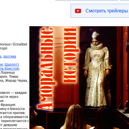
Смотреть трейлеры
oraux / Erzsébet
торії
а
,
эротика
ни
,
Шарлотт
ль Кристоф
,
 Лоренцо
арен, Томас
иа, Жерар Черка,
новелл — каждая
расти через
ши.
 Франция:
ину к близости
игается прилив.
на оборачивается
 переплетается с
ет девушке