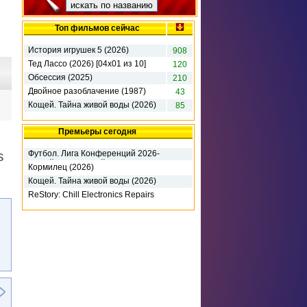
Топ фильмов сейчас
История игрушек 5 (2026)
908
Тед Лассо (2026) [04х01 из 10]
120
Обсессия (2025)
210
Двойное разоблачение (1987)
43
Кощей. Тайна живой воды (2026)
85
Премьеры сегодня
s
Футбол. Лига Конференций 2026-
27. 3-й кв раунд. 1-й матч. Динамо
Кормилец (2026)
К (2026)
Кощей. Тайна живой воды (2026)
ReStory: Chill Electronics Repairs
(2026) RePack