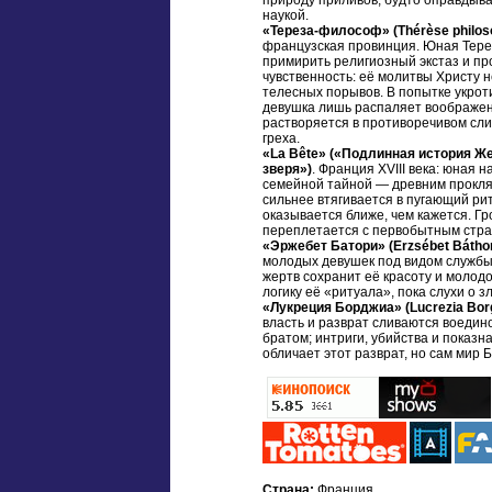
природу приливов, будто оправдыв
наукой.
«Тереза-философ» (Thérèse philos
французская провинция. Юная Тере
примирить религиозный экстаз и 
чувственность: её молитвы Христу 
телесных порывов. В попытке укрот
девушка лишь распаляет воображен
растворяется в противоречивом сли
греха.
«La Bête» («Подлинная история Ж
зверя»)
. Франция XVIII века: юная
семейной тайной — древним проклят
сильнее втягивается в пугающий ри
оказывается ближе, чем кажется. Г
переплетается с первобытным страх
«Эржебет Батори» (Erzsébet Bátho
молодых девушек под видом службы, 
жертв сохранит её красоту и молод
логику её «ритуала», пока слухи о 
«Лукреция Борджиа» (Lucrezia Borg
власть и разврат сливаются воедин
братом; интриги, убийства и показ
обличает этот разврат, но сам мир 
Страна:
Франция