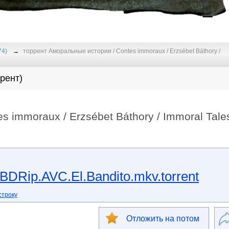
74)
торрент Аморальные истории / Contes immoraux / Erzsébet Báthory /
рент)
 immoraux / Erzsébet Báthory / Immoral Tale
BDRip.AVC.El.Bandito.mkv.torrent
строку
Отложить на потом