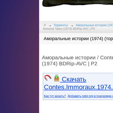
☭
Торренты
Аморальные истории (19
Immoral Tales (1974) BDRip-AVC | Р2
Аморальные истории (1974) (тор
Аморальные истории / Contes
(1974) BDRip-AVC | Р2
Скачать
Contes.Immoraux.1974.
Как тут качать?
Добавить rutor.org в поисковую 