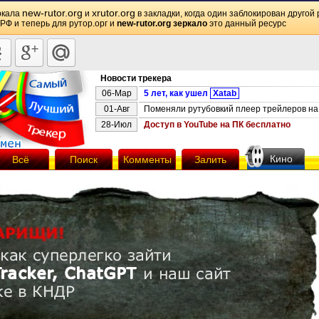
new-rutor.org
xrutor.org
ркала
и
в закладки, когда один заблокирован другой 
 РФ и теперь для рутор.орг и
new-rutor.org зеркало
это данный ресурс
Новости трекера
06-Мар
5 лет, как ушел
Xatab
01-Авг
Поменяли рутубовкий плеер трейлеров на 
28-Июл
Доступ в YouTube на ПК бесплатно
Кино
Всё
Поиск
Комменты
Залить