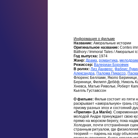
Информация о фильме
Название:
Аморальные истории
Оригинальное название:
Contes imm
Báthory / Immoral Tales / Аморальні іс
Год выпуска:
1974
Жанр:
Драма
,
романтика
,
мелодрам
Режиссер:
Валериан Боровчик
В ролях:
Лиз Данверс
,
Фабрис Луки
Александра
,
Палома Пикассо
,
Паска
Флоренс Беллами, Якопо Бериници,
Бериници, Филипп Дебёф, Николь К
Хневса, Матью Риволье, Роберт Кап
Кьелль Густавссон
О фильме:
Фильм состоит из пяти 
раскрывает «аморальную» грань ст
призму разных эпох и состояний ду
«Прилив» (La Marée)
. Современная
молодой Андре принуждает свою куз
прямо на морском берегу, пока надв
Холодная, почти отстранённая сце
странным ритуалом, где физиология
теорией — парень на ходу объясня