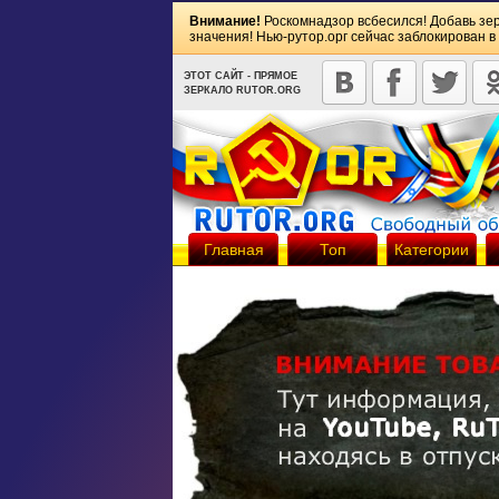
Внимание!
Роскомнадзор всбесился! Добавь зе
значения! Нью-рутор.орг сейчас заблокирован в
ЭТОТ САЙТ - ПРЯМОЕ
ЗЕРКАЛО RUTOR.ORG
Главная
Топ
Категории