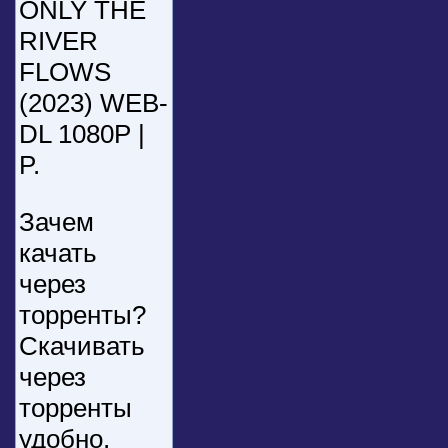
ONLY THE
RIVER
FLOWS
(2023) WEB-
DL 1080P |
P.
Зачем
качать
через
торренты?
Скачивать
через
торренты
удобно,