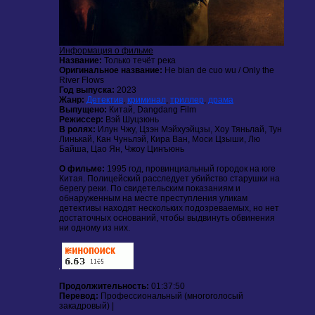
Информация о фильме
Название:
Только течёт река
Оригинальное название:
He bian de cuo wu / Only the
River Flows
Год выпуска:
2023
Жанр:
Детектив
,
криминал
,
триллер
,
драма
Выпущено:
Китай, Dangdang Film
Режиссер:
Вэй Шуцзюнь
В ролях:
Илун Чжу
,
Цзэн Мэйхуэйцзы
,
Хоу Тяньлай
,
Тун
Линькай
,
Кан Чуньлэй
, Кира Ван, Моси Цзыши, Лю
Байша, Цао Ян, Чжоу Цинъюнь
О фильме:
1995 год, провинциальный городок на юге
Китая. Полицейский расследует убийство старушки на
берегу реки. По свидетельским показаниям и
обнаруженным на месте преступления уликам
детективы находят нескольких подозреваемых, но нет
достаточных оснований, чтобы выдвинуть обвинения
ни одному из них.
Продолжительность:
01:37:50
Перевод:
Профессиональный (многоголосый
закадровый) |