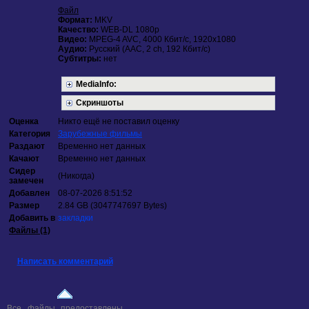
Файл
Формат:
MKV
Качество:
WEB-DL 1080p
Видео:
MPEG-4 AVC, 4000 Кбит/с, 1920x1080
Аудио:
Русский (AAC, 2 ch, 192 Кбит/с)
Субтитры:
нет
MediaInfo:
Скриншоты
Оценка
Никто ещё не поставил оценку
Категория
Зарубежные фильмы
Раздают
Временно нет данных
Качают
Временно нет данных
Сидер
(Никогда)
замечен
Добавлен
08-07-2026 8:51:52
Размер
2.84 GB (3047747697 Bytes)
Добавить в
закладки
Файлы (1)
Написать комментарий
Все файлы предоставлены