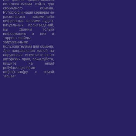
пользователями сайта для
свободного обмена.
Рутор.org и наши серверы не
располагают какими-либо
цифровыми копиями аудио-
визуальных произведений,
мы храним только
информацию о них и
торрент-файлы,
загруженными
пользователями для обмена.
Для направления жалоб на
нарушения исключительных
авторских прав, пожалуйста,
пишите на email
pollyfuckingshit(гав-
гав)ro[точка]ру с темой
"abuse"