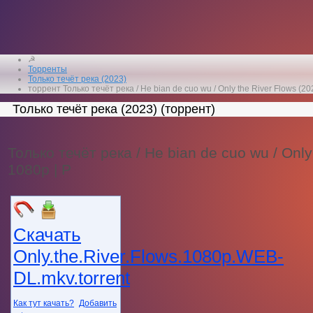
☭
Торренты
Только течёт река (2023)
торрент Только течёт река / He bian de cuo wu / Only the River Flows (2
Только течёт река (2023) (торрент)
Только течёт река / He bian de cuo wu / Onl
1080p | P
Скачать
Only.the.River.Flows.1080p.WEB-
DL.mkv.torrent
Как тут качать?
Добавить