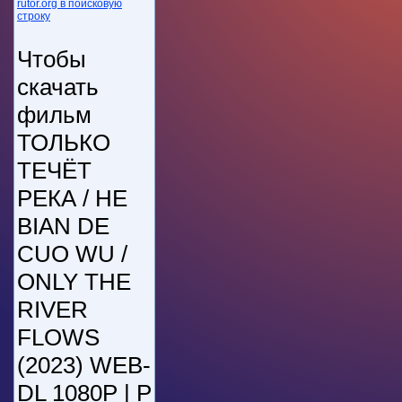
rutor.org в поисковую
строку
Чтобы
скачать
фильм
ТОЛЬКО
ТЕЧЁТ
РЕКА / HE
BIAN DE
CUO WU /
ONLY THE
RIVER
FLOWS
(2023) WEB-
DL 1080P | P