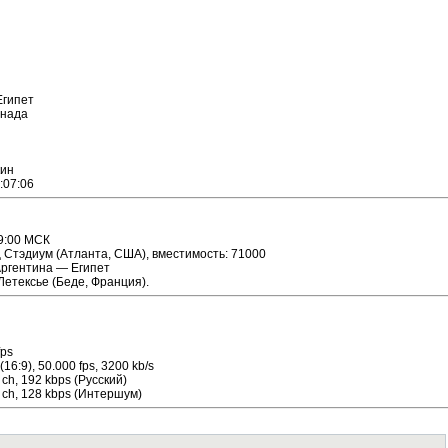
Египет
анада
кин
:07:06
19:00 МСК
 Стэдиум (Атланта, США), вместимость: 71000
Аргентина — Египет
Летексье (Беде, Франция).
fps
16:9), 50.000 fps, 3200 kb/s
 ch, 192 kbps (Русский)
2 ch, 128 kbps (Интершум)