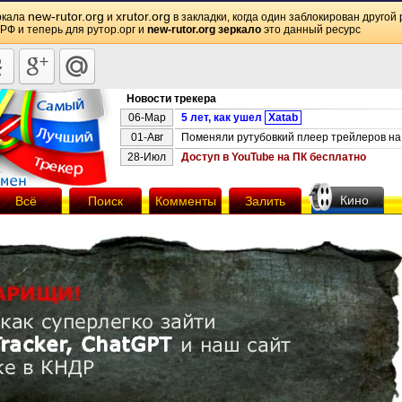
new-rutor.org
xrutor.org
ркала
и
в закладки, когда один заблокирован другой 
 РФ и теперь для рутор.орг и
new-rutor.org зеркало
это данный ресурс
Новости трекера
06-Мар
5 лет, как ушел
Xatab
01-Авг
Поменяли рутубовкий плеер трейлеров на 
28-Июл
Доступ в YouTube на ПК бесплатно
Кино
Всё
Поиск
Комменты
Залить