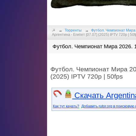
☭
Торренты
Футбол. Чемпионат Мира 
Аргентина - Египет [07.07] (2025) IPTV 720p | 50f
Футбол. Чемпионат Мира 2026. 1
Футбол. Чемпионат Мира 202
(2025) IPTV 720p | 50fps
Скачать Argentin
Как тут качать?
Добавить rutor.org в поисковую 