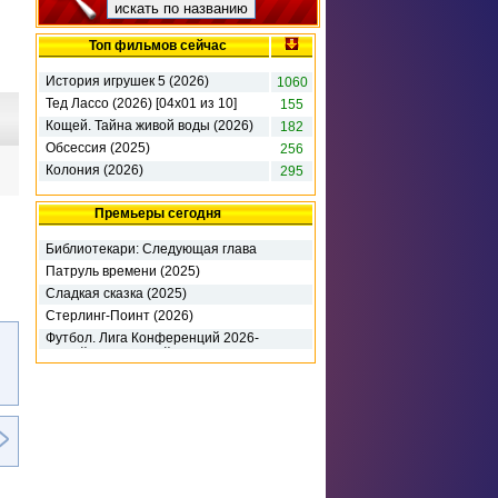
Топ фильмов сейчас
История игрушек 5 (2026)
1060
Тед Лассо (2026) [04х01 из 10]
155
Кощей. Тайна живой воды (2026)
182
Обсессия (2025)
256
Колония (2026)
295
Премьеры сегодня
Библиотекари: Следующая глава
(2026)
Патруль времени (2025)
Сладкая сказка (2025)
Стерлинг-Поинт (2026)
Футбол. Лига Конференций 2026-
27. 3-й кв раунд. 1-й матч. Динамо
К (2026)