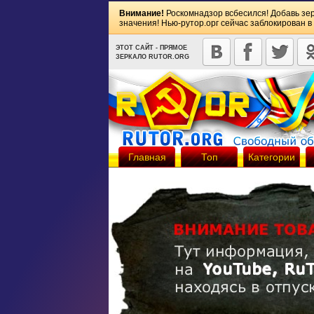
Внимание!
Роскомнадзор всбесился! Добавь зе
значения! Нью-рутор.орг сейчас заблокирован в
ЭТОТ САЙТ - ПРЯМОЕ
ЗЕРКАЛО RUTOR.ORG
Главная
Топ
Категории