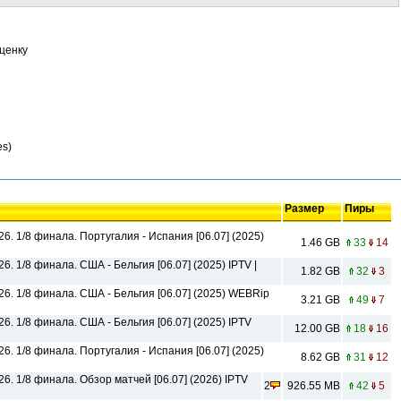
ценку
es)
Размер
Пиры
. 1/8 финала. Португалия - Испания [06.07] (2025)
1.46 GB
33
14
. 1/8 финала. США - Бельгия [06.07] (2025) IPTV |
1.82 GB
32
3
6. 1/8 финала. США - Бельгия [06.07] (2025) WEBRip
3.21 GB
49
7
. 1/8 финала. США - Бельгия [06.07] (2025) IPTV
12.00 GB
18
16
. 1/8 финала. Португалия - Испания [06.07] (2025)
8.62 GB
31
12
. 1/8 финала. Обзор матчей [06.07] (2026) IPTV
2
926.55 MB
42
5