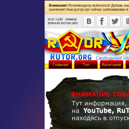
Внимание!
Роскомнадзор всбесился! Добавь зе
значения! Нью-рутор.орг сейчас заблокирован в
ЭТОТ САЙТ - ПРЯМОЕ
ЗЕРКАЛО RUTOR.ORG
Главная
Топ
Категории