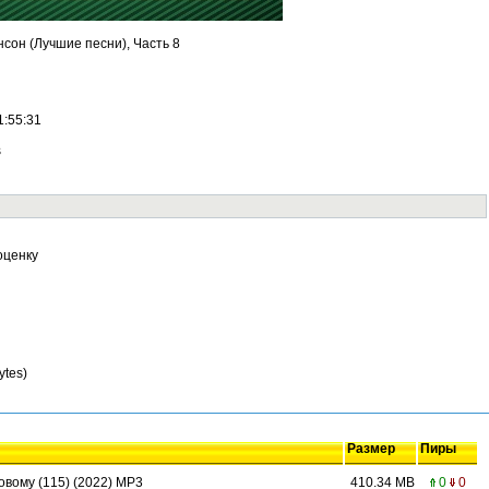
он (Лучшие песни), Часть 8
1:55:31
s
оценку
ytes)
Размер
Пиры
овому (115) (2022) MP3
410.34 MB
0
0