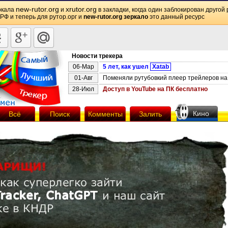
new-rutor.org
xrutor.org
ркала
и
в закладки, когда один заблокирован другой 
 РФ и теперь для рутор.орг и
new-rutor.org зеркало
это данный ресурс
Новости трекера
06-Мар
5 лет, как ушел
Xatab
01-Авг
Поменяли рутубовкий плеер трейлеров на 
28-Июл
Доступ в YouTube на ПК бесплатно
Кино
Всё
Поиск
Комменты
Залить