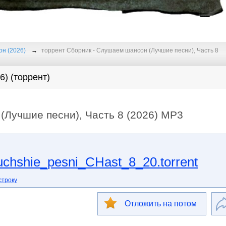
н (2026)
торрент Сборник - Слушаем шансон (Лучшие песни), Часть 8
) (торрент)
(Лучшие песни), Часть 8 (2026) MP3
chshie_pesni_CHast_8_20.torrent
строку
Отложить на потом