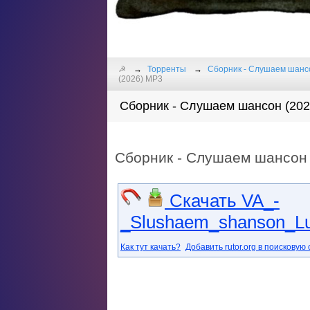
☭
Торренты
Сборник - Слушаем шансо
(2026) MP3
Сборник - Слушаем шансон (2026
Сборник - Слушаем шансон 
Скачать VA_-
_Slushaem_shanson_Lu
Как тут качать?
Добавить rutor.org в поисковую 