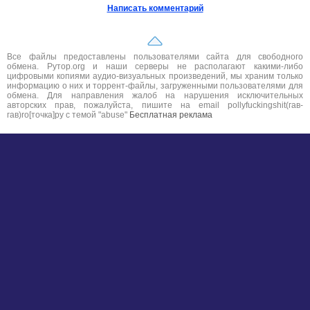
Написать комментарий
Все файлы предоставлены пользователями сайта для свободного
обмена. Рутор.org и наши серверы не располагают какими-либо
цифровыми копиями аудио-визуальных произведений, мы храним только
информацию о них и торрент-файлы, загруженными пользователями для
обмена. Для направления жалоб на нарушения исключительных
авторских прав, пожалуйста, пишите на email pollyfuckingshit(гав-
гав)ro[точка]ру с темой "abuse"
Бесплатная реклама