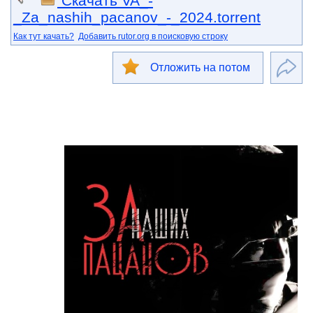
Скачать VA_-
_Za_nashih_pacanov_-_2024.torrent
Как тут качать?
Добавить rutor.org в поисковую строку
Отложить на потом