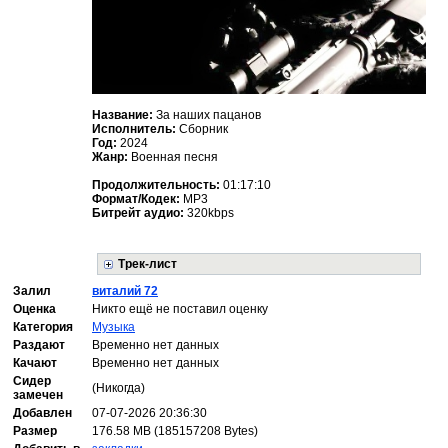
Название:
За наших пацанов
Исполнитель:
Сборник
Год:
2024
Жанр:
Военная песня
Продолжительность:
01:17:10
Формат/Кодек:
MP3
Битрейт аудио:
320kbps
Трек-лист
Залил
виталий 72
Оценка
Никто ещё не поставил оценку
Категория
Музыка
Раздают
Временно нет данных
Качают
Временно нет данных
Сидер
(Никогда)
замечен
Добавлен
07-07-2026 20:36:30
Размер
176.58 MB (185157208 Bytes)