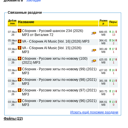
Добавить в
закладки
Связанные раздачи
Добав
Разме
Название
Пиры
лен
р
Сборник - Русский шансон 234 (2026)
07 Июл
689.65
21
2
MP3 от Виталия 72
26
MB
13
05 Июл
364.41
54
VA - Сборник AI Music [Vol. 16] (2026) MP3
26
MB
2
VA - Сборник AI Music [Vol. 15] (2026)
03 Июл
383.49
37
1
MP3
26
MB
1
Сборник - Русские хиты по-новому (100)
03 Июл
425.05
17
1
(2021) MP3
26
MB
1
Сборник - Русские хиты по-новому (99) (2021)
03 Июл
427.93
16
MP3
26
MB
1
Сборник - Русские хиты по-новому (98) (2021)
03 Июл
381.08
13
MP3
26
MB
1
Сборник - Русские хиты по-новому (97) (2021)
03 Июл
363.75
13
MP3
26
MB
0
Сборник - Русские хиты по-новому (96) (2021)
03 Июл
396.61
13
MP3
26
MB
0
Искать ещё похожие раздачи
Файлы (22)