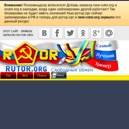
Внимание!
Роскомнадзор всбесился! Добавь зеркала
new-rutor.org
и
xrutor.org
в закладки, когда один заблокирован другой работает! Так
блокировка не будет иметь значения! Нью-рутор.орг сейчас
заблокирован в РФ и теперь для рутор.орг и
new-rutor.org зеркало
это
данный ресурс
ЭТОТ САЙТ - ПРЯМОЕ
ЗЕРКАЛО RUTOR.ORG
Кино
Топ
Всё
Поиск