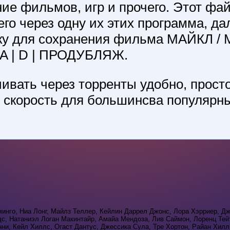
ние фильмов, игр и прочего. Этот фа
его через одну их этих программа, да
ку для сохранения фильма МАЙКЛ /
A | D | ПРОДУБЛЯЖ.
ивать через торренты удобно, просто
й скорость для большинсва популярны
нго, Ниа Лонг, Майлз Теллер, Кейлин Даррел Джонс, Лора Хэрриер, Д
, Натаниэл Логан Макинтайр, Амайа Мендоза, Лив Саймон, Лоренц Тей
ни, Кейл Хиллс, Огаст Дантус, Джессика Сула, Тре Хортон, Райан Хилл