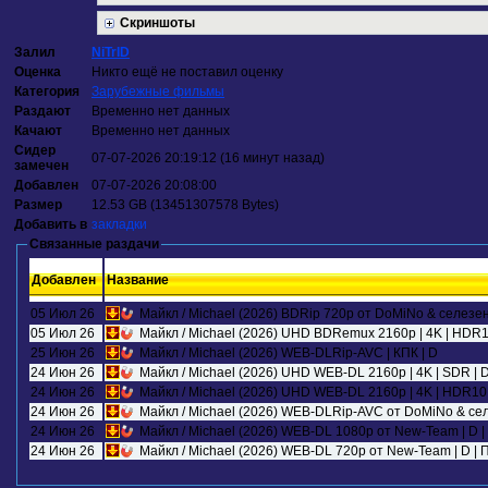
Скриншоты
Залил
NiTrID
Оценка
Никто ещё не поставил оценку
Категория
Зарубежные фильмы
Раздают
Временно нет данных
Качают
Временно нет данных
Сидер
07-07-2026 20:19:12 (16 минут назад)
замечен
Добавлен
07-07-2026 20:08:00
Размер
12.53 GB (13451307578 Bytes)
Добавить в
закладки
Связанные раздачи
Добавлен
Название
05 Июл 26
Майкл / Michael (2026) BDRip 720p от DoMiNo & селезен
05 Июл 26
Майкл / Michael (2026) UHD BDRemux 2160p | 4K | HDR10 |
25 Июн 26
Майкл / Michael (2026) WEB-DLRip-AVC | КПК | D
24 Июн 26
Майкл / Michael (2026) UHD WEB-DL 2160p | 4K | SDR | 
24 Июн 26
Майкл / Michael (2026) UHD WEB-DL 2160p | 4K | HDR10 | 
24 Июн 26
Майкл / Michael (2026) WEB-DLRip-AVC от DoMiNo & сел
24 Июн 26
Майкл / Michael (2026) WEB-DL 1080p от New-Team | D 
24 Июн 26
Майкл / Michael (2026) WEB-DL 720p от New-Team | D |