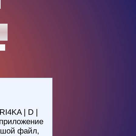
I4KA | D |
 приложение
ьшой файл,