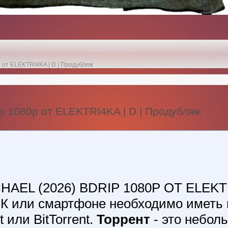
p от ELEKTRI4KA | D | Продубляж
ip 1080p от ELEKTRI4KA | D | Продубляж
HAEL (2026) BDRIP 1080P ОТ ELEKTR
К или смартфоне необходимо иметь
 или BitTorrent.
Торрент
- это небол