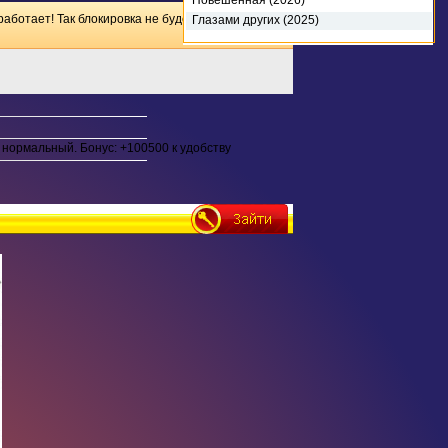
Повешенная (2026)
(2026)
работает! Так блокировка не будет иметь
Глазами других (2025)
нормальный. Бонус: +100500 к удобству