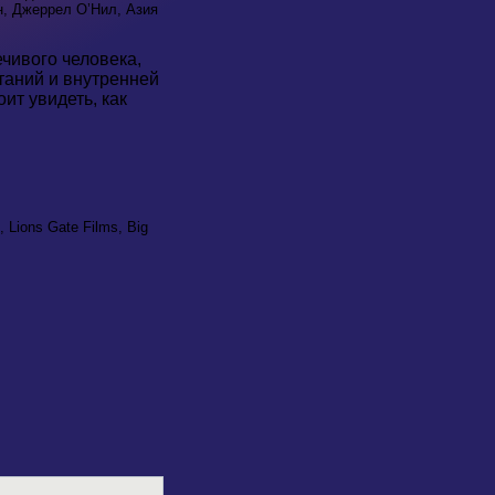
н, Джеррел О’Нил, Азия
чивого человека,
ытаний и внутренней
ит увидеть, как
, Lions Gate Films, Big