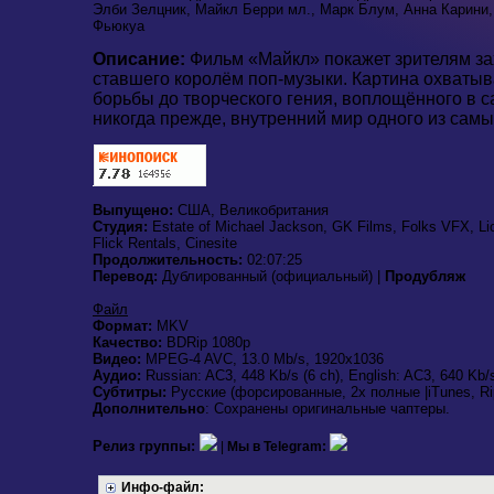
Элби Зелцник, Майкл Берри мл., Марк Блум, Анна Карини
Фьюкуа
Описание:
Фильм «Майкл» покажет зрителям зах
ставшего королём поп-музыки. Картина охватыва
борьбы до творческого гения, воплощённого в с
никогда прежде, внутренний мир одного из самы
Выпущено:
США, Великобритания
Студия:
Estate of Michael Jackson, GK Films, Folks VFX, Lio
Flick Rentals, Cinesite
Продолжительность:
02:07:25
Перевод:
Дублированный (официальный) |
Продубляж
Файл
Формат:
MKV
Качество:
BDRip 1080p
Видео:
MPEG-4 AVC, 13.0 Mb/s, 1920x1036
Аудио:
Russian: AC3, 448 Kb/s (6 ch), English: AC3, 640 Kb/s
Субтитры:
Русские (форсированные, 2x полные |iTunes, Rip
Дополнительно
: Сохранены оригинальные чаптеры.
Релиз группы:
|
Мы в Telegram:
Инфо-файл: