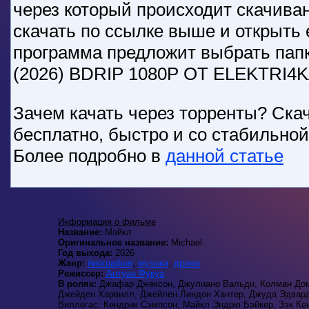
через который происходит скачива
скачать по ссылке выше и открыть 
программа предложит выбрать пап
(2026) BDRIP 1080P ОТ ELEKTRI4K
Зачем качать через торренты? Скач
бесплатно, быстро и со стабильно
Более подробно в
данной статье
Информация о фильме
Название:
Майкл
Оригинальное название:
Michael
Год выхода:
2026
Жанр:
биография
,
музыка
,
драма
Режиссер:
Антуан Фукуа
В ролях:
Джафар Джексон, Джулиано Вальди, Колман Доми
Джейден Харвилл, Джейлен Линдон Хантер, Джуда Эдвардс
Виллегас, Кендрик Сэмпсон, Майкл Эндрю Бэйкер, Зэк Кен