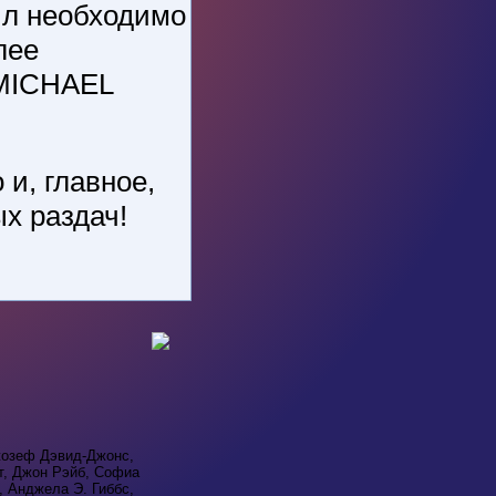
йл необходимо
лее
 MICHAEL
 и, главное,
х раздач!
жозеф Дэвид-Джонс,
т, Джон Рэйб, Софиа
, Анджела Э. Гиббс,