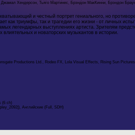
, Джамал Хендерсон, Тьяго Мартинес, Брэндон МакКинни, Брэндон Брау
ватывающий и честный портрет гениального, но противоре
ет как триумфы, так и трагедии его жизни - от личных исп
амых легендарных выступлениях артиста. Зрителям предсто
х влиятельных и новаторских музыкантов в истории.
nsgate Productions Ltd., Rodeo FX, Lola Visual Effects, Rising Sun Pictures
 (6 ch)
ley_2092|), Английские (Full, SDH)