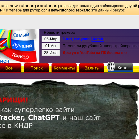
new-rutor.org
xrutor.org
ркала
и
в закладки, когда один заблокирован другой 
 РФ и теперь для рутор.орг и
new-rutor.org зеркало
это данный ресурс
Новости трекера
06-Мар
5 лет, как ушел
Xatab
01-Авг
Поменяли рутубовкий плеер трейлеров на 
28-Июл
Доступ в YouTube на ПК бесплатно
Кино
Всё
Поиск
Комменты
Залить