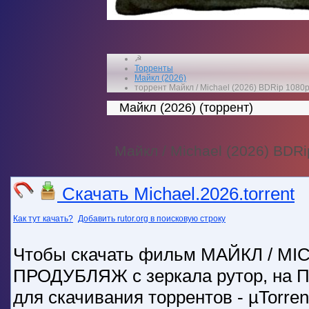
☭
Торренты
Майкл (2026)
торрент Майкл / Michael (2026) BDRip 1080
Майкл (2026) (торрент)
Майкл / Michael (2026) BDR
Скачать Michael.2026.torrent
Как тут качать?
Добавить rutor.org в поисковую строку
Чтобы скачать фильм МАЙКЛ / MIC
ПРОДУБЛЯЖ с зеркала рутор, на П
для скачивания торрентов - µTorrent