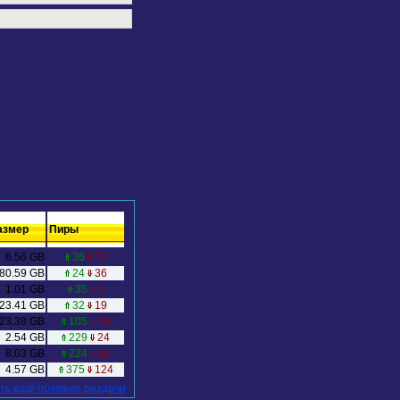
азмер
Пиры
6.56 GB
36
73
80.59 GB
24
36
1.01 GB
35
3
23.41 GB
32
19
23.38 GB
105
48
2.54 GB
229
24
8.03 GB
224
51
4.57 GB
375
124
ть ещё похожие раздачи