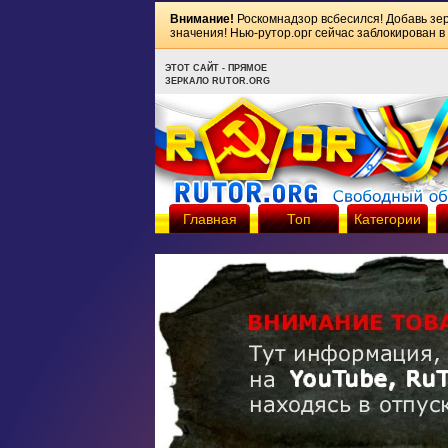
Внимание!
Роскомнадзор всбесился! Добавь зе
значения! Нью-рутор.орг сейчас заблокирован в
ЭТОТ САЙТ - ПРЯМОЕ
ЗЕРКАЛО RUTOR.ORG
Главная
Топ
Категории