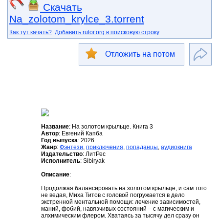
Скачать
Na_zolotom_krylce_3.torrent
Как тут качать?
Добавить rutor.org в поисковую строку
Отложить на потом
Название
: На золотом крыльце. Книга 3
Автор
: Евгений Капба
Год выпуска
: 2026
Жанр
:
Фэнтези
,
приключения
,
попаданцы
,
аудиокнига
Издательство
: ЛитРес
Исполнитель
: Sibiryak
Описание
:
Продолжая балансировать на золотом крыльце, и сам того
не ведая, Миха Титов с головой погружается в дело
экстренной ментальной помощи: лечение зависимостей,
маний, фобий, навязчивых состояний – с магическим и
алхимическим флером. Хватаясь за тысячу дел сразу он