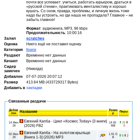
почти все успевает: учиться, работать курьером, драться в
«русской стенке», практиковать менталистику и хорошо
кушать. Со сном, правда, проблемы, и личную жизнь тоже
надо бы устроить, но где наша не пропадала? Главное – не
забыть главное!
Формат
: аудиокнига, MP3, 96 kbps
Продолжительность
: 10:00:16
Залил
scratches
Оценка
Никто ещё не поставил оценку
Категория
Книги
Раздают
Временно нет данных
Качают
Временно нет данных
Сидер
(Никогда)
замечен
Добавлен
07-07-2026 20:07:12
Размер
413.64 MB (433729317 Bytes)
Добавить в
закладки
Связанные раздачи
Добав
Разме
Название
Пиры
лен
р
Евгений Капба - Цикл «Космос.Today» [3 книги]
14 Июн
14.92
20
(2026) FB2
26
MB
0
Евгений Капба - На золотом крыльце
02 Июн
1.61 G
6
2
2
[Книга 1-3] (2026) MP3
26
B