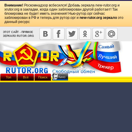
Внимание!
Роскомнадзор всбесился! Добавь зеркала
new-rutor.org
и
xrutor.org
в закладки, когда один заблокирован другой работает! Так
блокировка не будет иметь значения! Нью-рутор.орг сейчас
заблокирован в РФ и теперь для рутор.орг и
new-rutor.org зеркало
это
данный ресурс
ЭТОТ САЙТ - ПРЯМОЕ
ЗЕРКАЛО RUTOR.ORG
Кино
Топ
Всё
Поиск