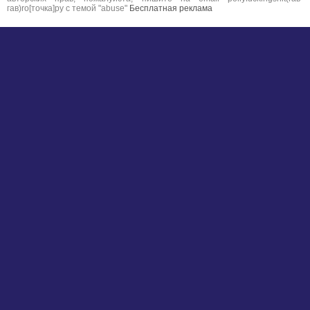
гав)ro[точка]ру с темой "abuse"
Бесплатная реклама