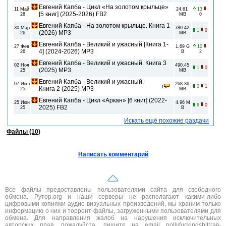
Евгений Капба - Цикл «На золотом крыльце»
11 Май
24.61
13
[5 книг] (2025-2026) FB2
26
MB
0
Евгений Капба - На золотом крыльце. Книга 1
30 Мар
780.42
1
0
(2026) МР3
26
MB
Евгений Капба - Великий и ужасный [Книга 1-
27 Фев
1.69 G
10
4] (2024-2026) MP3
26
B
2
Евгений Капба - Великий и ужасный. Книга 3
02 Ноя
490.45
1
0
(2025) MP3
25
MB
Евгений Капба - Великий и ужасный.
07 Июл
268.36
0
1
1
Книга 2 (2025) MP3
25
MB
Евгений Капба - Цикл «Аркан» [6 книг] (2022-
25 Июн
4.96 M
6
0
2025) FB2
25
B
Искать ещё похожие раздачи
Файлы (10)
Написать комментарий
Все файлы предоставлены пользователями сайта для свободного
обмена. Рутор.org и наши серверы не располагают какими-либо
цифровыми копиями аудио-визуальных произведений, мы храним только
информацию о них и торрент-файлы, загруженными пользователями для
обмена. Для направления жалоб на нарушения исключительных
авторских прав, пожалуйста, пишите на email pollyfuckingshit(гав-