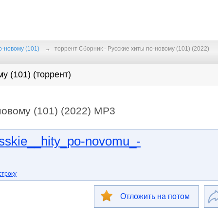
о-новому (101)
торрент Сборник - Русские хиты по-новому (101) (2022)
у (101) (торрент)
новому (101) (2022) MP3
sskie__hity_po-novomu_-
строку
Отложить на потом