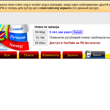
new-rutor.org
xrutor.org
ркала
и
в закладки, когда один заблокирован другой 
 РФ и теперь для рутор.орг и
new-rutor.org зеркало
это данный ресурс
Новости трекера
06-Мар
5 лет, как ушел
Xatab
01-Авг
Поменяли рутубовкий плеер трейлеров на 
28-Июл
Доступ в YouTube на ПК бесплатно
Кино
Всё
Поиск
Комменты
Залить