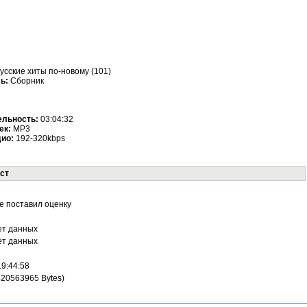
усские хиты по-новому (101)
ль:
Сборник
ельность:
03:04:32
ек:
MP3
дио:
192-320kbps
ст
е поставил оценку
ет данных
ет данных
19:44:58
420563965 Bytes)