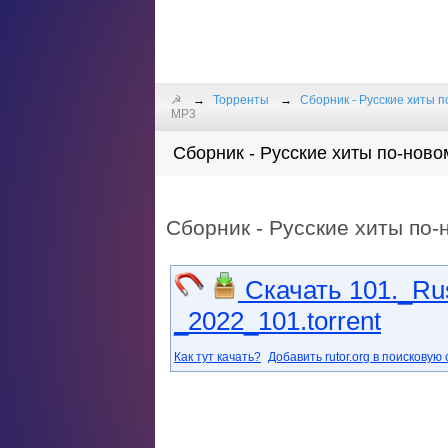
☭
Торренты
Сборник - Русские хиты п
MP3
Сборник - Русские хиты по-новом
Сборник - Русские хиты по-
Скачать 101._Ru
_2022_101.torrent
Как тут качать?
Добавить rutor.org в поисковую 