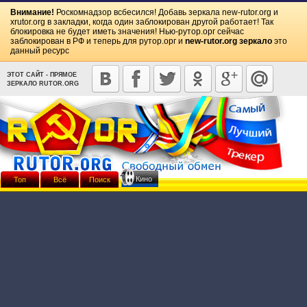
Внимание!
Роскомнадзор всбесился! Добавь зеркала
new-rutor.org
и
xrutor.org
в закладки, когда один заблокирован другой работает! Так
блокировка не будет иметь значения! Нью-рутор.орг сейчас
заблокирован в РФ и теперь для рутор.орг и
new-rutor.org зеркало
это
данный ресурс
ЭТОТ САЙТ - ПРЯМОЕ
ЗЕРКАЛО RUTOR.ORG
Кино
Топ
Всё
Поиск