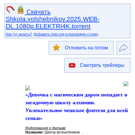
Скачать
Shkola.volshebnikov.2025.WEB-
DL.1080p.ELEKTRI4K.torrent
Как тут качать?
Добавить rutor.org в поисковую строку
Отложить на потом
Смотреть трейлеры
«Девочка с магическим даром попадает в
загадочную школу алхимии.
Увлекательное чешское фэнтези для всей
семьи»
Информация о фильме
Название:
Школа волшебников