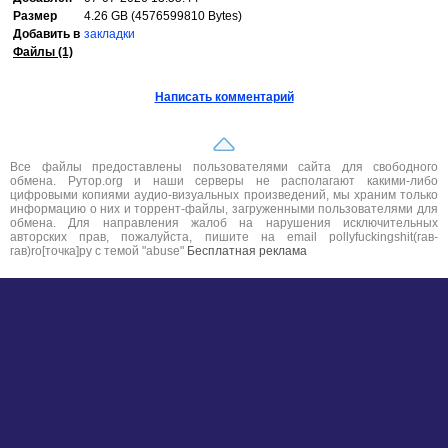
Размер
4.26 GB (4576599810 Bytes)
Добавить в
закладки
Файлы (1)
Написать комментарий
Все файлы предоставлены пользователями сайта для свободного
обмена. Рутор.org и наши серверы не располагают какими-либо
цифровыми копиями аудио-визуальных произведений, мы храним только
информацию о них и торрент-файлы, загруженными пользователями для
обмена. Для направления жалоб на нарушения исключительных
авторских прав, пожалуйста, пишите на email pollyfuckingshit(гав-
гав)ro[точка]ру с темой "abuse"
Бесплатная реклама