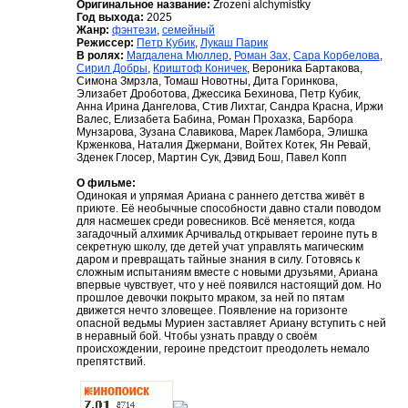
Оригинальное название:
Zrození alchymistky
Год выхода:
2025
Жанр:
фэнтези
,
семейный
Режиссер:
Петр Кубик
,
Лукаш Парик
В ролях:
Магдалена Мюллер
,
Роман Зах
,
Сара Корбелова
,
Сирил Добры
,
Криштоф Коничек
, Вероника Бартакова,
Симона Змрзла, Томаш Новотны, Дита Горинкова,
Элизабет Дроботова, Джессика Бехинова, Петр Кубик,
Анна Ирина Дангелова, Стив Лихтаг, Сандра Красна, Иржи
Валес, Елизабета Бабина, Роман Прохазка, Барбора
Мунзарова, Зузана Славикова, Марек Ламбора, Элишка
Крженкова, Наталия Джермани, Войтех Котек, Ян Ревай,
Зденек Глосер, Мартин Сук, Дэвид Бош, Павел Копп
О фильме:
Одинокая и упрямая Ариана с раннего детства живёт в
приюте. Её необычные способности давно стали поводом
для насмешек среди ровесников. Всё меняется, когда
загадочный алхимик Арчивальд открывает героине путь в
секретную школу, где детей учат управлять магическим
даром и превращать тайные знания в силу. Готовясь к
сложным испытаниям вместе с новыми друзьями, Ариана
впервые чувствует, что у неё появился настоящий дом. Но
прошлое девочки покрыто мраком, за ней по пятам
движется нечто зловещее. Появление на горизонте
опасной ведьмы Муриен заставляет Ариану вступить с ней
в неравный бой. Чтобы узнать правду о своём
происхождении, героине предстоит преодолеть немало
препятствий.