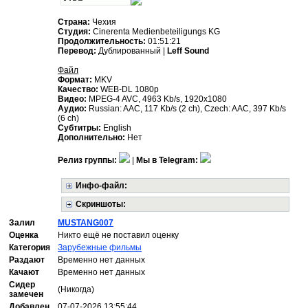
Страна:
Чехия
Студия:
Cinerenta Medienbeteiligungs KG
Продолжительность:
01:51:21
Перевод:
Дублированный |
Leff Sound
Файл
Формат:
MKV
Качество:
WEB-DL 1080p
Видео:
MPEG-4 AVC, 4963 Kb/s, 1920x1080
Аудио:
Russian: AAC, 117 Kb/s (2 ch), Czech: AAC, 397 Kb/s
(6 ch)
Субтитры:
English
Дополнительно:
Нет
Релиз группы:
|
Мы в Telegram:
Инфо-файл:
Скриншоты:
Залил
MUSTANG007
Оценка
Никто ещё не поставил оценку
Категория
Зарубежные фильмы
Раздают
Временно нет данных
Качают
Временно нет данных
Сидер
(Никогда)
замечен
Добавлен
07-07-2026 13:55:44