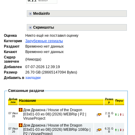
Mediainfo
Скриншоты
Оценка
Никто ещё не поставил оценку
Категория
Зарубежные сериалы
Раздают
Временно нет данных
Качают
Временно нет данных
Сидер
(Никогда)
замечен
Добавлен
07-07-2026 12:39:19
Размер
26.70 GB (28665147094 Bytes)
Добавить в
закладки
Связанные раздачи
Добав
Разме
Название
Пиры
лен
р
Дом Дракона / House of the Dragon
07 Июл
2.11 G
[03х01-03 из 08] (2026) WEBRip | P2 |
1
1
1
26
B
ViruseProject
Дом Дракона / House of the Dragon
07 Июл
6.31 G
[03х01-03 из 08] (2026) WEBRip 1080p |
1
3
2
26
B
P2 | ViruseProject