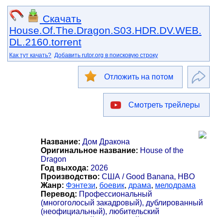
Скачать
House.Of.The.Dragon.S03.HDR.DV.WEB.
DL.2160.torrent
Как тут качать?
Добавить rutor.org в поисковую строку
Отложить на потом
Смотреть трейлеры
Название:
Дом Дракона
Оригинальное название:
House of the
Dragon
Год выхода:
2026
Производство:
США / Good Banana, HBO
Жанр:
Фэнтези
,
боевик
,
драма
,
мелодрама
Перевод:
Профессиональный
(многоголосый закадровый), дублированный
(неофициальный), любительский