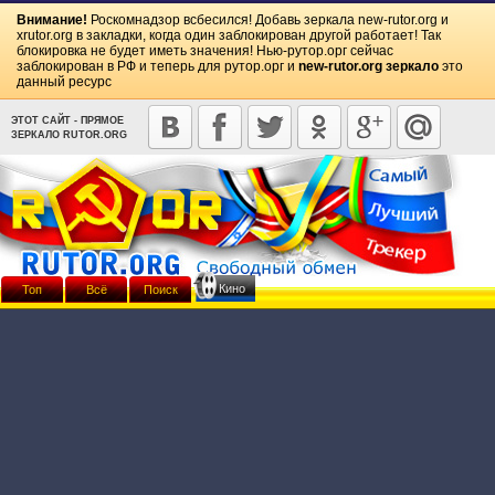
Внимание!
Роскомнадзор всбесился! Добавь зеркала
new-rutor.org
и
xrutor.org
в закладки, когда один заблокирован другой работает! Так
блокировка не будет иметь значения! Нью-рутор.орг сейчас
заблокирован в РФ и теперь для рутор.орг и
new-rutor.org зеркало
это
данный ресурс
ЭТОТ САЙТ - ПРЯМОЕ
ЗЕРКАЛО RUTOR.ORG
Кино
Топ
Всё
Поиск