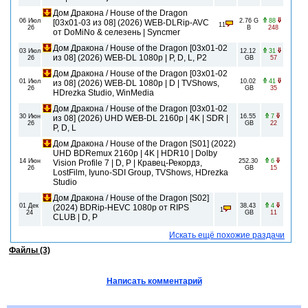
Дом Дракона / House of the Dragon
06 Июл
2.76 G
88
[03х01-03 из 08] (2026) WEB-DLRip-AVC
11
26
B
248
от DoMiNo & селезень | Syncmer
Дом Дракона / House of the Dragon [03x01-02
03 Июл
12.12
31
из 08] (2026) WEB-DL 1080p | P, D, L, P2
26
GB
57
Дом Дракона / House of the Dragon [03х01-02
01 Июл
10.02
41
из 08] (2026) WEB-DL 1080p | D | TVShows,
26
GB
35
HDrezka Studio, WinMedia
Дом Дракона / House of the Dragon [03х01-02
30 Июн
16.55
7
из 08] (2026) UHD WEB-DL 2160p | 4K | SDR |
26
GB
22
P, D, L
Дом Дракона / House of the Dragon [S01] (2022)
UHD BDRemux 2160p | 4K | HDR10 | Dolby
14 Июн
252.30
6
Vision Profile 7 | D, P | Кравец-Рекордз,
26
GB
15
LostFilm, Iyuno-SDI Group, TVShows, HDrezka
Studio
Дом Дракона / House of the Dragon [S02]
01 Дек
38.43
4
(2024) BDRip-HEVC 1080p от RIPS
1
24
GB
11
CLUB | D, P
Искать ещё похожие раздачи
Файлы (3)
Написать комментарий