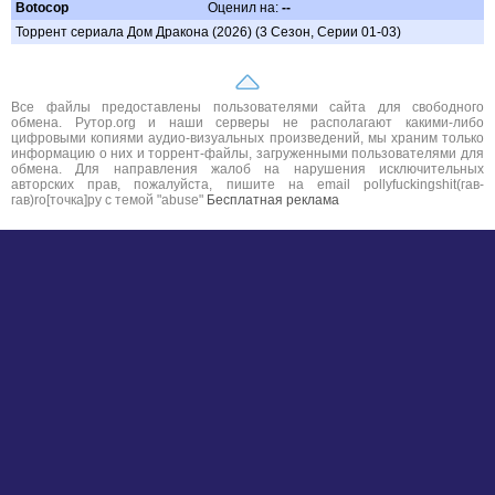
Botocop
Оценил на:
--
Торрент сериала Дом Дракона (2026) (3 Сезон, Серии 01-03)
Все файлы предоставлены пользователями сайта для свободного
обмена. Рутор.org и наши серверы не располагают какими-либо
цифровыми копиями аудио-визуальных произведений, мы храним только
информацию о них и торрент-файлы, загруженными пользователями для
обмена. Для направления жалоб на нарушения исключительных
авторских прав, пожалуйста, пишите на email pollyfuckingshit(гав-
гав)ro[точка]ру с темой "abuse"
Бесплатная реклама