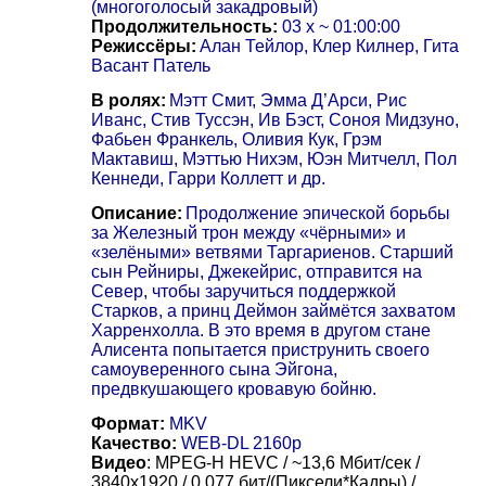
(многоголосый закадровый)
Продолжительность:
03 x ~ 01:00:00
Режиссёры:
Алан Тейлор, Клер Килнер, Гита
Васант Патель
В ролях:
Мэтт Смит, Эмма Д’Арси, Рис
Иванс, Стив Туссэн, Ив Бэст, Соноя Мидзуно,
Фабьен Франкель, Оливия Кук, Грэм
Мактавиш, Мэттью Нихэм, Юэн Митчелл, Пол
Кеннеди, Гарри Коллетт и др.
Описание:
Продолжение эпической борьбы
за Железный трон между «чёрными» и
«зелёными» ветвями Таргариенов. Старший
сын Рейниры, Джекейрис, отправится на
Север, чтобы заручиться поддержкой
Старков, а принц Деймон займётся захватом
Харренхолла. В это время в другом стане
Алисента попытается приструнить своего
самоуверенного сына Эйгона,
предвкушающего кровавую бойню.
Формат:
MKV
Качество:
WEB-DL 2160p
Видео
: MPEG-H HEVC / ~13,6 Мбит/сек /
3840x1920 / 0.077 бит/(Пиксели*Кадры) /