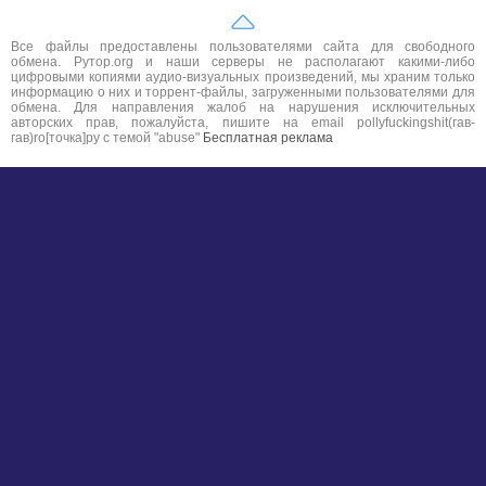
Все файлы предоставлены пользователями сайта для свободного
обмена. Рутор.org и наши серверы не располагают какими-либо
цифровыми копиями аудио-визуальных произведений, мы храним только
информацию о них и торрент-файлы, загруженными пользователями для
обмена. Для направления жалоб на нарушения исключительных
авторских прав, пожалуйста, пишите на email pollyfuckingshit(гав-
гав)ro[точка]ру с темой "abuse"
Бесплатная реклама