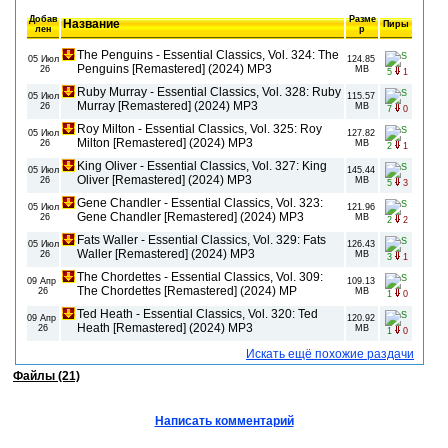
Добав
Разме
Название
Пиры
лен
р
The Penguins - Essential Classics, Vol. 324: The
05 Июл
124.85
Penguins [Remastered] (2024) MP3
26
MB
5
1
Ruby Murray - Essential Classics, Vol. 328: Ruby
05 Июл
115.57
Murray [Remastered] (2024) MP3
26
MB
7
0
Roy Milton - Essential Classics, Vol. 325: Roy
05 Июл
127.82
Milton [Remastered] (2024) MP3
26
MB
2
1
King Oliver - Essential Classics, Vol. 327: King
05 Июл
145.44
Oliver [Remastered] (2024) MP3
26
MB
5
3
Gene Chandler - Essential Classics, Vol. 323:
05 Июл
121.96
Gene Chandler [Remastered] (2024) MP3
26
MB
2
2
Fats Waller - Essential Classics, Vol. 329: Fats
05 Июл
126.43
Waller [Remastered] (2024) MP3
26
MB
3
1
The Chordettes - Essential Classics, Vol. 309:
09 Апр
109.13
The Chordettes [Remastered] (2024) MP
26
MB
1
0
Ted Heath - Essential Classics, Vol. 320: Ted
09 Апр
120.92
Heath [Remastered] (2024) MP3
26
MB
1
0
Искать ещё похожие раздачи
Файлы (21)
Написать комментарий