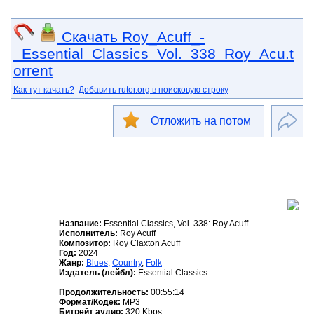
Скачать Roy_Acuff_-
_Essential_Classics_Vol._338_Roy_Acu.t
orrent
Как тут качать?
Добавить rutor.org в поисковую строку
Отложить на потом
Название:
Essential Classics, Vol. 338: Roy Acuff
Исполнитель:
Roy Acuff
Композитор:
Roy Claxton Acuff
Год:
2024
Жанр:
Blues
,
Country
,
Folk
Издатель (лейбл):
Essential Classics
Продолжительность:
00:55:14
Формат/Кодек:
MP3
Битрейт аудио:
320 Kbps