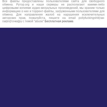
Все файлы предоставлены пользователями сайта для свободного
обмена. Рутор.org и наши серверы не располагают какими-либо
цифровыми копиями аудио-визуальных произведений, мы храним только
информацию о них и торрент-файлы, загруженными пользователями для
обмена. Для направления жалоб на нарушения исключительных
авторских прав, пожалуйста, пишите на email pollyfuckingshit(гав-
гав)ro[точка]ру с темой "abuse"
Бесплатная реклама