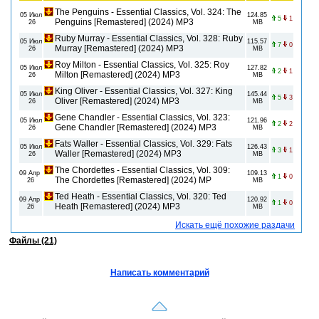
The Penguins - Essential Classics, Vol. 324: The
05 Июл
124.85
5
1
Penguins [Remastered] (2024) MP3
26
MB
Ruby Murray - Essential Classics, Vol. 328: Ruby
05 Июл
115.57
7
0
Murray [Remastered] (2024) MP3
26
MB
Roy Milton - Essential Classics, Vol. 325: Roy
05 Июл
127.82
2
1
Milton [Remastered] (2024) MP3
26
MB
King Oliver - Essential Classics, Vol. 327: King
05 Июл
145.44
5
3
Oliver [Remastered] (2024) MP3
26
MB
Gene Chandler - Essential Classics, Vol. 323:
05 Июл
121.96
2
2
Gene Chandler [Remastered] (2024) MP3
26
MB
Fats Waller - Essential Classics, Vol. 329: Fats
05 Июл
126.43
3
1
Waller [Remastered] (2024) MP3
26
MB
The Chordettes - Essential Classics, Vol. 309:
09 Апр
109.13
1
0
The Chordettes [Remastered] (2024) MP
26
MB
Ted Heath - Essential Classics, Vol. 320: Ted
09 Апр
120.92
1
0
Heath [Remastered] (2024) MP3
26
MB
Искать ещё похожие раздачи
Файлы (21)
Написать комментарий