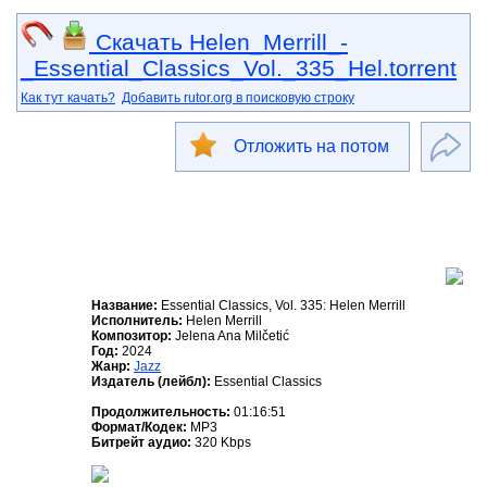
Скачать Helen_Merrill_-
_Essential_Classics_Vol._335_Hel.torrent
Как тут качать?
Добавить rutor.org в поисковую строку
Отложить на потом
Название:
Essential Classics, Vol. 335: Helen Merrill
Исполнитель:
Helen Merrill
Композитор:
Jelena Ana Milčetić
Год:
2024
Жанр:
Jazz
Издатель (лейбл):
Essential Classics
Продолжительность:
01:16:51
Формат/Кодек:
MP3
Битрейт аудио:
320 Kbps