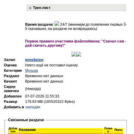
Трек-лист
Время раздачи:
24/7 (минимум до появления первых 3-
5 скачавших, на раздачи не возвращаюсь)
Первое правило участника файлообмена: "Скачал сам -
дай скачать другому!"
Залил
jemeljanov
Оценка
Никто ещё не поставил оценку
Категория
Музыка
Раздают
Временно нет данных
Качают
Временно нет данных
Сидер
(Никогда)
замечен
Добавлен
07-07-2026 11:55:33
Размер
176.93 MB (185520322 Bytes)
Добавить в
закладки
Связанные раздачи
Добав
Разме
Название
Пиры
лен
р