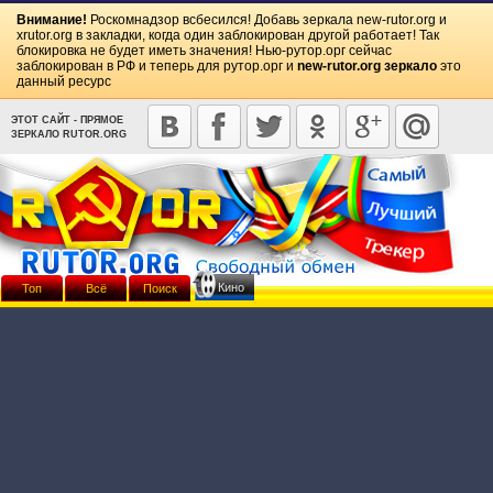
Внимание!
Роскомнадзор всбесился! Добавь зеркала
new-rutor.org
и
xrutor.org
в закладки, когда один заблокирован другой работает! Так
блокировка не будет иметь значения! Нью-рутор.орг сейчас
заблокирован в РФ и теперь для рутор.орг и
new-rutor.org зеркало
это
данный ресурс
ЭТОТ САЙТ - ПРЯМОЕ
ЗЕРКАЛО RUTOR.ORG
Кино
Топ
Всё
Поиск