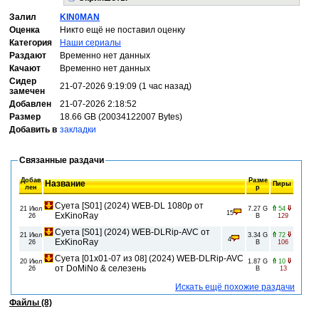
Залил
KIN0MAN
Оценка
Никто ещё не поставил оценку
Категория
Наши сериалы
Раздают
Временно нет данных
Качают
Временно нет данных
Сидер
21-07-2026 9:19:09 (1 час назад)
замечен
Добавлен
21-07-2026 2:18:52
Размер
18.66 GB (20034122007 Bytes)
Добавить в
закладки
Связанные раздачи
Добав
Разме
Название
Пиры
лен
р
Суета [S01] (2024) WEB-DL 1080p от
21 Июл
7.27 G
54
15
ExKinoRay
26
B
129
Суета [S01] (2024) WEB-DLRip-AVC от
21 Июл
3.34 G
72
4
ExKinoRay
26
B
106
Суета [01x01-07 из 08] (2024) WEB-DLRip-AVC
20 Июл
1.87 G
10
от DoMiNo & селезень
26
B
13
Искать ещё похожие раздачи
Файлы (8)