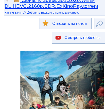
Скачать Sueta.S01.2026.WEB-
DL.HEVC.2160p.SDR.ExKinoRay.torrent
Как тут качать?
Добавить rutor.org в поисковую строку
Отложить на потом
Смотреть трейлеры