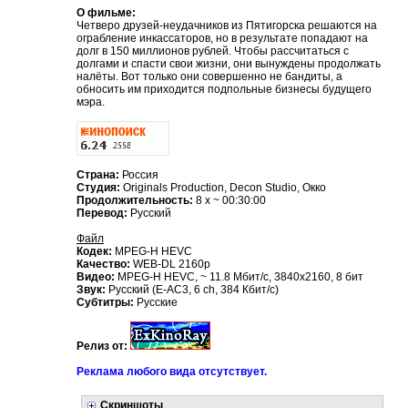
О фильме:
Четверо друзей-неудачников из Пятигорска решаются на
ограбление инкассаторов, но в результате попадают на
долг в 150 миллионов рублей. Чтобы рассчитаться с
долгами и спасти свои жизни, они вынуждены продолжать
налёты. Вот только они совершенно не бандиты, а
обносить им приходится подпольные бизнесы будущего
мэра.
Страна:
Россия
Студия:
Originals Production, Decon Studio, Окко
Продолжительность:
8 x ~ 00:30:00
Перевод:
Русский
Файл
Кодек:
MPEG-H HEVC
Качество:
WEB-DL 2160p
Видео:
MPEG-H HEVC, ~ 11.8 Мбит/с, 3840x2160, 8 бит
Звук:
Русский (E-AC3, 6 ch, 384 Кбит/с)
Субтитры:
Русские
Релиз от:
Реклама любого вида отсутствует.
Скриншоты