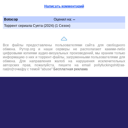
Написать комментарий
Botocop
Оценил на:
--
Торрент сериала Суета (2024) (1 Сезон)
Все файлы предоставлены пользователями сайта для свободного
обмена. Рутор.org и наши серверы не располагают какими-либо
цифровыми копиями аудио-визуальных произведений, мы храним только
информацию о них и торрент-файлы, загруженными пользователями для
обмена. Для направления жалоб на нарушения исключительных
авторских прав, пожалуйста, пишите на email pollyfuckingshit(гав-
гав)ro[точка]ру с темой "abuse"
Бесплатная реклама