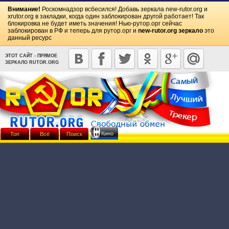
Внимание!
Роскомнадзор всбесился! Добавь зеркала
new-rutor.org
и
xrutor.org
в закладки, когда один заблокирован другой работает! Так
блокировка не будет иметь значения! Нью-рутор.орг сейчас
заблокирован в РФ и теперь для рутор.орг и
new-rutor.org зеркало
это
данный ресурс
ЭТОТ САЙТ - ПРЯМОЕ
ЗЕРКАЛО RUTOR.ORG
Кино
Топ
Всё
Поиск