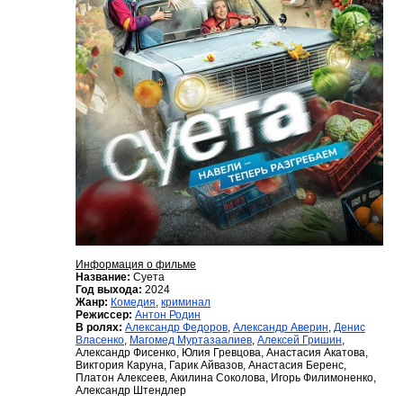
Информация о фильме
Название:
Суета
Год выхода:
2024
Жанр:
Комедия
,
криминал
Режиссер:
Антон Родин
В ролях:
Александр Федоров
,
Александр Аверин
,
Денис
Власенко
,
Магомед Муртазаалиев
,
Алексей Гришин
,
Александр Фисенко, Юлия Гревцова, Анастасия Акатова,
Виктория Каруна, Гарик Айвазов, Анастасия Беренс,
Платон Алексеев, Акилина Соколова, Игорь Филимоненко,
Александр Штендлер