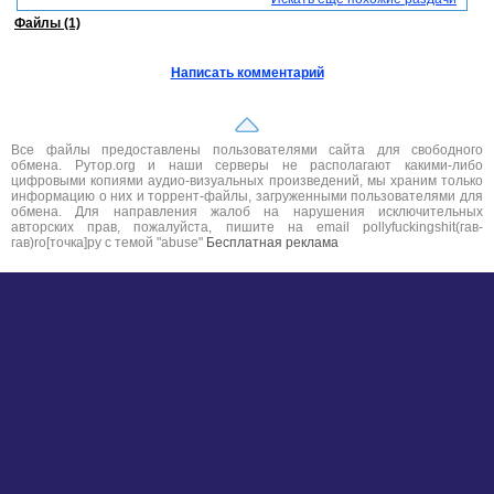
Файлы (1)
Написать комментарий
Все файлы предоставлены пользователями сайта для свободного
обмена. Рутор.org и наши серверы не располагают какими-либо
цифровыми копиями аудио-визуальных произведений, мы храним только
информацию о них и торрент-файлы, загруженными пользователями для
обмена. Для направления жалоб на нарушения исключительных
авторских прав, пожалуйста, пишите на email pollyfuckingshit(гав-
гав)ro[точка]ру с темой "abuse"
Бесплатная реклама