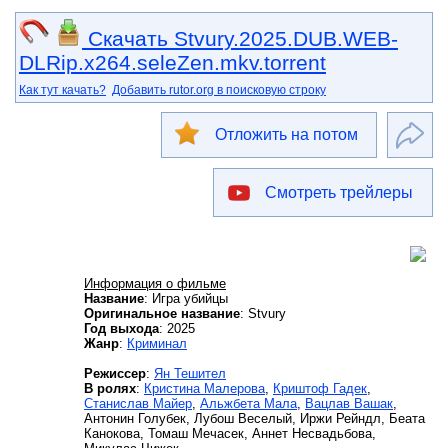
Скачать Stvury.2025.DUB.WEB-
DLRip.x264.seleZen.mkv.torrent
Как тут качать?
Добавить rutor.org в поисковую строку
Отложить на потом
Смотреть трейлеры
Информация о фильме
Название
: Игра убийцы
Оригинальное название
: Stvury
Год выхода
: 2025
Жанр
:
Криминал
Режиссер
:
Ян Тешител
В ролях
:
Кристина Малерова
,
Криштоф Гадек
,
Станислав Майер
,
Альжбета Мала
,
Вацлав Вашак
,
Антонин Голубек, Лубош Веселый, Иржи Рейндл, Беата
Канокова, Томаш Мечасек, Аннет Несвадьбова,