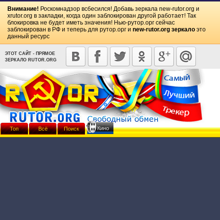
Внимание!
Роскомнадзор всбесился! Добавь зеркала
new-rutor.org
и
xrutor.org
в закладки, когда один заблокирован другой работает! Так
блокировка не будет иметь значения! Нью-рутор.орг сейчас
заблокирован в РФ и теперь для рутор.орг и
new-rutor.org зеркало
это
данный ресурс
ЭТОТ САЙТ - ПРЯМОЕ
ЗЕРКАЛО RUTOR.ORG
Кино
Топ
Всё
Поиск