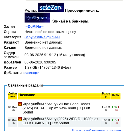
Релиз:
Присоединяйся к:
Кликай на баннеры.
Залил
-=DoMiNo=-
Оценка
Никто ещё не поставил оценку
Категория
Зарубежные фильмы
Раздают
Временно нет данных
Качают
Временно нет данных
Сидер
03-06-2026 9:19:12 (16 минут назад)
замечен
Добавлен
03-06-2026 9:00:05
Размер
1.37 GB (1470741340 Bytes)
Добавить в
закладки
Связанные раздачи
Добав
Разме
Название
Пиры
лен
р
Игра убийцы / Stvury / All the Good Deeds
03 Июн
1.46 G
39
(2025) WEB-DLRip от New-Team | D | Leff
26
B
46
Sound
Игра убийцы / Stvury (2025) WEB-DL 1080p от
03 Июн
3.52 G
72
ELEKTRI4KA | D | Leff Sound
26
B
36
Искать ещё похожие раздачи