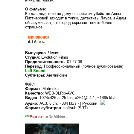
Микулас Чижек
О фильме
:
Когда следствие по делу о зверском убийстве Анны
Питтнеровой заходит в тупик, детективы Лаура и Адам
обнаруживают, что город скрывает нечто более
страшное.
Выпущено
: Чехия
Студия
: Evolution Films
Продолжительность
: 01:27:06
Перевод
: Профессиональный (полное дублирование) |
Leff Sound
Субтитры
: Английские
Файл
Формат
: Matroska
Качество
: WEB-DLRip-AVC
Видео
: 1024x426 at 25 fps, x264@L4.1, ~1865 kb/s
Аудио
: AC3, 6 ch, ~384 kb/s - | Русский |
Формат субтитров
: softsub (SRT)
***
Рип от:
-=DoMiNo=-