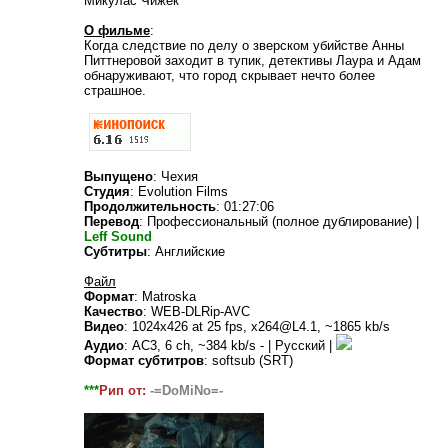
Микулас Чижек
О фильме
:
Когда следствие по делу о зверском убийстве Анны
Питтнеровой заходит в тупик, детективы Лаура и Адам
обнаруживают, что город скрывает нечто более
страшное.
Выпущено
: Чехия
Студия
: Evolution Films
Продолжительность
: 01:27:06
Перевод
: Профессиональный (полное дублирование) |
Leff Sound
Субтитры
: Английские
Файл
Формат
: Matroska
Качество
: WEB-DLRip-AVC
Видео
: 1024x426 at 25 fps, x264@L4.1, ~1865 kb/s
Аудио
: AC3, 6 ch, ~384 kb/s - | Русский |
Формат субтитров
: softsub (SRT)
***
Рип от:
-=DoMiNo=-