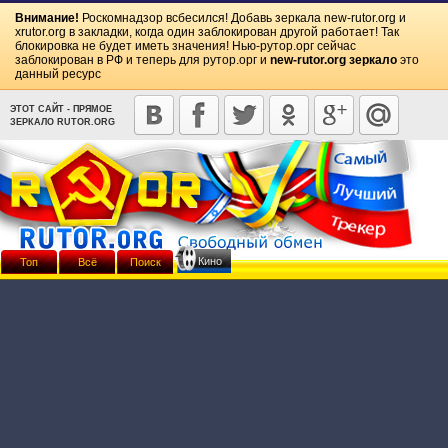
Внимание!
Роскомнадзор всбесился! Добавь зеркала
new-rutor.org
и
xrutor.org
в закладки, когда один заблокирован другой работает! Так
блокировка не будет иметь значения! Нью-рутор.орг сейчас
заблокирован в РФ и теперь для рутор.орг и
new-rutor.org зеркало
это
данный ресурс
ЭТОТ САЙТ - ПРЯМОЕ
ЗЕРКАЛО RUTOR.ORG
Кино
Топ
Всё
Поиск