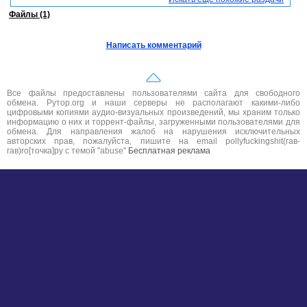
Файлы (1)
Написать комментарий
Все файлы предоставлены пользователями сайта для свободного
обмена. Рутор.org и наши серверы не располагают какими-либо
цифровыми копиями аудио-визуальных произведений, мы храним только
информацию о них и торрент-файлы, загруженными пользователями для
обмена. Для направления жалоб на нарушения исключительных
авторских прав, пожалуйста, пишите на email pollyfuckingshit(гав-
гав)ro[точка]ру с темой "abuse"
Бесплатная реклама