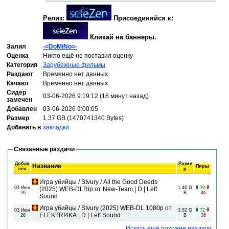
Релиз:
Присоединяйся к:
Кликай на баннеры.
Залил
-=DoMiNo=-
Оценка
Никто ещё не поставил оценку
Категория
Зарубежные фильмы
Раздают
Временно нет данных
Качают
Временно нет данных
Сидер
03-06-2026 9:19:12 (16 минут назад)
замечен
Добавлен
03-06-2026 9:00:05
Размер
1.37 GB (1470741340 Bytes)
Добавить в
закладки
Связанные раздачи
Добав
Разме
Название
Пиры
лен
р
Игра убийцы / Stvury / All the Good Deeds
03 Июн
1.46 G
39
(2025) WEB-DLRip от New-Team | D | Leff
26
B
46
Sound
Игра убийцы / Stvury (2025) WEB-DL 1080p от
03 Июн
3.52 G
72
ELEKTRI4KA | D | Leff Sound
26
B
36
Искать ещё похожие раздачи