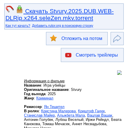
Скачать Stvury.2025.DUB.WEB-
DLRip.x264.seleZen.mkv.torrent
Как тут качать?
Добавить rutor.org в поисковую строку
Отложить на потом
Смотреть трейлеры
Информация о фильме
Название
: Игра убийцы
Оригинальное название
: Stvury
Год выхода
: 2025
Жанр
:
Криминал
Режиссер
:
Ян Тешител
В ролях
:
Кристина Малерова
,
Криштоф Гадек
,
Станислав Майер
,
Альжбета Мала
,
Вацлав Вашак
,
Антонин Голубек, Лубош Веселый, Иржи Рейндл, Беата
Канокова, Томаш Мечасек, Аннет Несвадьбова,