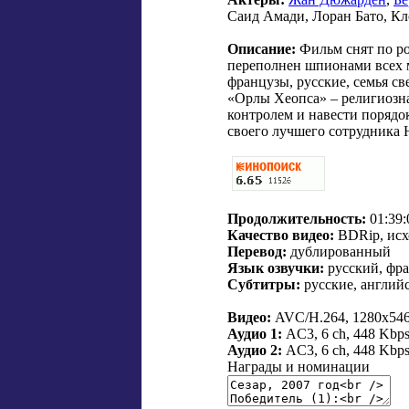
Саид Амади, Лоран Бато, Кл
Описание:
Фильм снят по ро
переполнен шпионами всех м
французы, русские, семья св
«Орлы Хеопса» – религиозна
контролем и навести порядо
своего лучшего сотрудника Ю
Продолжительность:
01:39:
Качество видео:
BDRip, ис
Перевод:
дублированный
Язык озвучки:
русский, фр
Субтитры:
русские, англий
Видео:
AVC/H.264, 1280x546
Аудио 1:
AC3, 6 ch, 448 Kbp
Аудио 2:
AC3, 6 ch, 448 Kbp
Награды и номинации