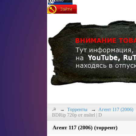
☭
Торренты
Агент 117 (2006)
BDRip 720p от msltel | D
Агент 117 (2006) (торрент)