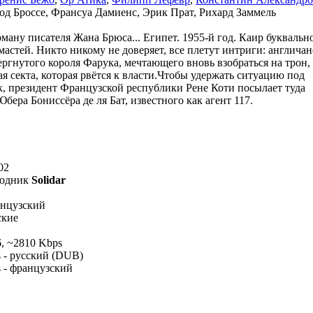
од Броссе, Франсуа Дамиенс, Эрик Прат, Рихард Заммель
ману писателя Жана Брюса... Египет. 1955-й год. Каир буквальн
астей. Никто никому не доверяет, все плетут интриги: англичан
ергнутого короля Фарука, мечтающего вновь взобраться на трон,
я секта, которая рвётся к власти.Чтобы удержать ситуацию под
к, президент Французской республики Рене Коти посылает туда
бера Бониссёра де ля Бат, известного как агент 117.
02
ходник
Solidar
анцузский
ские
, ~2810 Kbps
s - русский (DUB)
s - французский