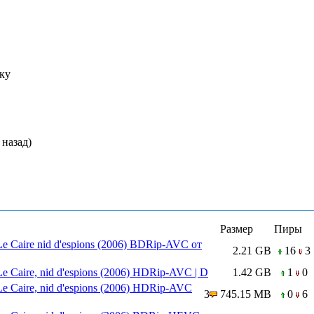
ку
 назад)
Размер
Пиры
Le Caire nid d'espions (2006) BDRip-AVC от
2.21 GB
16
3
e Caire, nid d'espions (2006) HDRip-AVC | D
1.42 GB
1
0
Le Caire, nid d'espions (2006) HDRip-AVC
3
745.15 MB
0
6