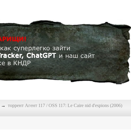
торрент Агент 117 / OSS 117: Le Caire nid d'espions (2006)