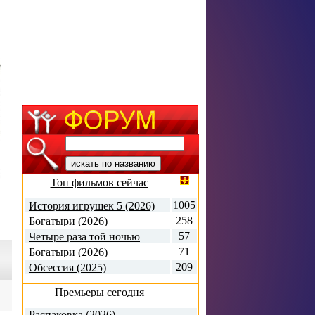
Топ фильмов сейчас
1005
История игрушек 5 (2026)
258
Богатыри (2026)
57
Четыре раза той ночью
(1971)
71
Богатыри (2026)
209
Обсессия (2025)
Премьеры сегодня
Распаковка (2026)