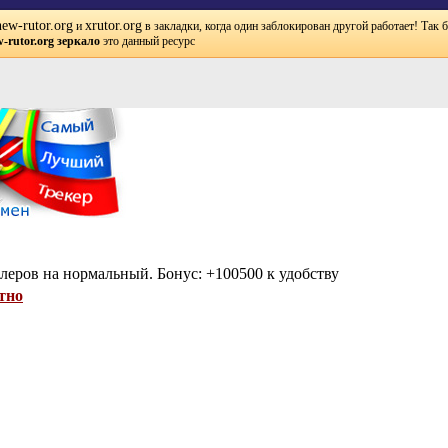
new-rutor.org
xrutor.org
и
в закладки, когда один заблокирован другой работает! Так 
-rutor.org зеркало
это данный ресурс
леров на нормальный. Бонус: +100500 к удобству
тно