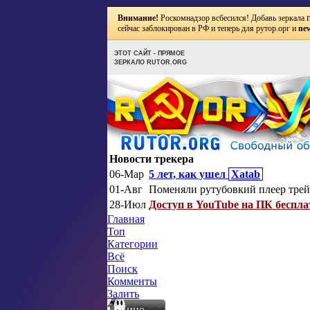
Внимание!
Роскомнадзор всбесился! Добавь зеркала
сейчас заблокирован в РФ и теперь для рутор.орг и
new
ЭТОТ САЙТ - ПРЯМОЕ
ЗЕРКАЛО RUTOR.ORG
Новости трекера
06-Мар
5 лет, как ушел
Xatab
01-Авг
Поменяли рутубовкий плеер трей
28-Июл
Доступ в YouTube на ПК беспла
Главная
Топ
Категории
Всё
Поиск
Комменты
Залить
Кино