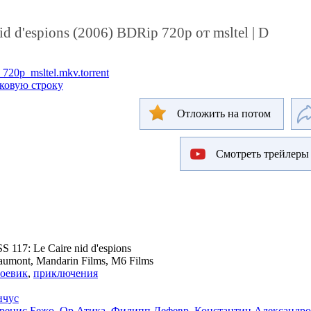
id d'espions (2006) BDRip 720p от msltel | D
20p_msltel.mkv.torrent
сковую строку
Отложить на потом
Смотреть трейлеры
 117: Le Caire nid d'espions
umont, Mandarin Films, M6 Films
оевик
,
приключения
ичус
ренис Бежо
,
Ор Атика
,
Филипп Лефевр
,
Константин Александро