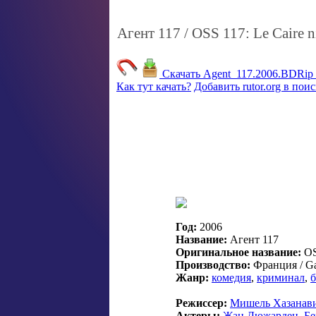
Агент 117 / OSS 117: Le Caire n
Скачать Agent_117.2006.BDRip_7
Как тут качать?
Добавить rutor.org в пои
Год:
2006
Название:
Агент 117
Оригинальное название:
OSS
Производство:
Франция / Ga
Жанр:
комедия
,
криминал
,
б
Режиссер:
Мишель Хазанав
Актеры:
Жан Дюжарден
,
Бе