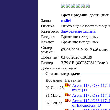
Время раздачи:
десять дней
Залил
msltel
Оценка
Никто ещё не поставил оцен
Категория
Зарубежные фильмы
Раздают
Временно нет данных
Качают
Временно нет данных
Сидер
03-06-2026 7:19:12 (46 минут
замечен
Добавлен
03-06-2026 6:36:39
Размер
3.79 GB (4073673610 Bytes)
Добавить в
закладки
Связанные раздачи
Добавлен
Название
Агент 117 / OSS 117: 
02 Июн 26
msltel | D
31 Мар 24
Агент 117 / OSS 117: L
Агент 117 / OSS 117: 
02 Сен 23
от ExKinoRay | D