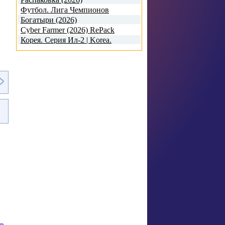
Футбол. Лига Чемпионов
2026-2027. 3-й кв. раунд. 1-й
Богатыри (2026)
матч. Ференцварош (2026)
Cyber Farmer (2026) RePack
Корея. Серия Ил-2 | Korea.
IL-2 Series - Deluxe Edition
(2026)
в
,