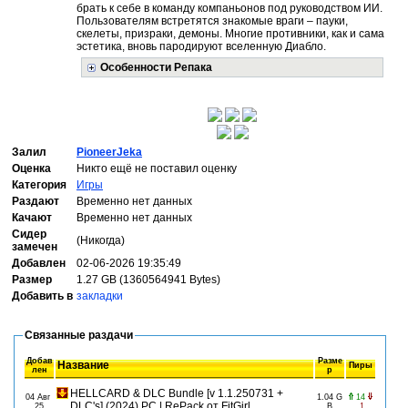
брать к себе в команду компаньонов под руководством ИИ.
Пользователям встретятся знакомые враги – пауки,
скелеты, призраки, демоны. Многие противники, как и сама
эстетика, вновь пародируют вселенную Диабло.
Особенности Репака
Залил
PioneerJeka
Оценка
Никто ещё не поставил оценку
Категория
Игры
Раздают
Временно нет данных
Качают
Временно нет данных
Сидер
(Никогда)
замечен
Добавлен
02-06-2026 19:35:49
Размер
1.27 GB (1360564941 Bytes)
Добавить в
закладки
Связанные раздачи
Добав
Разме
Название
Пиры
лен
р
HELLCARD & DLC Bundle [v 1.1.250731 +
04 Авг
1.04 G
14
DLC's] (2024) PC | RePack от FitGirl
25
B
1