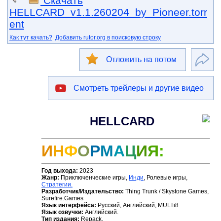
Скачать
HELLCARD_v1.1.260204_by_Pioneer.torr
ent
Как тут качать?
Добавить rutor.org в поисковую строку
Отложить на потом
Смотреть трейлеры и другие видео
HELLCARD
И
Н
Ф
О
Р
М
А
Ц
И
Я
:
Год выхода:
2023
Жанр:
Приключенческие игры,
Инди
, Ролевые игры,
Стратегии.
Разработчик/Издательство:
Thing Trunk / Skystone Games,
Surefire.Games
Язык интерфейса:
Русский, Английский, MULTi8
Язык озвучки:
Английский.
Тип издания:
Repack.