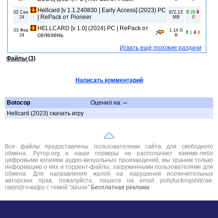
Hellcard [v 1.1.240830 | Early Access] (2023) PC
02 Сен
972.13
29
| RePack от Pioneer
24
MB
0
HELLCARD [v 1.0] (2024) PC | RePack от
03 Фев
1.14 G
1
0
2
селезень
24
B
Искать ещё похожие раздачи
Файлы (3)
Написать комментарий
Botocop
Оценил на:
--
Hellcard (2023) скачать игру
Все файлы предоставлены пользователями сайта для свободного
обмена. Рутор.org и наши серверы не располагают какими-либо
цифровыми копиями аудио-визуальных произведений, мы храним только
информацию о них и торрент-файлы, загруженными пользователями для
обмена. Для направления жалоб на нарушения исключительных
авторских прав, пожалуйста, пишите на email pollyfuckingshit(гав-
гав)ro[точка]ру с темой "abuse"
Бесплатная реклама