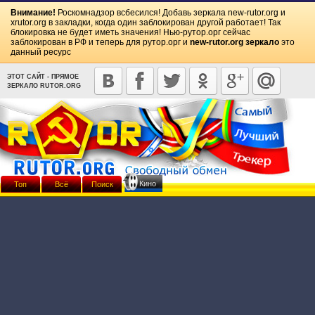
Внимание!
Роскомнадзор всбесился! Добавь зеркала
new-rutor.org
и
xrutor.org
в закладки, когда один заблокирован другой работает! Так
блокировка не будет иметь значения! Нью-рутор.орг сейчас
заблокирован в РФ и теперь для рутор.орг и
new-rutor.org зеркало
это
данный ресурс
ЭТОТ САЙТ - ПРЯМОЕ
ЗЕРКАЛО RUTOR.ORG
Кино
Топ
Всё
Поиск