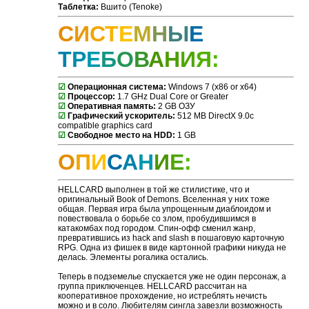
Таблетка:
Вшито (Tenoke)
С
И
С
Т
Е
М
Н
Ы
Е
Т
Р
Е
Б
О
В
А
Н
И
Я
:
☑
Операционная система:
Windows 7 (х86 or x64)
☑
Процессор:
1.7 GHz Dual Core or Greater
☑
Оперативная память:
2 GB ОЗУ
☑
Графический ускоритель:
512 MB DirectX 9.0c
compatible graphics card
☑
Свободное место на HDD:
1 GB
О
П
И
С
А
Н
И
Е
:
HELLCARD выполнен в той же стилистике, что и
оригинальный Book of Demons. Вселенная у них тоже
общая. Первая игра была упрощенным диаблоидом и
повествовала о борьбе со злом, пробудившимся в
катакомбах под городом. Спин-офф сменил жанр,
превратившись из hack and slash в пошаговую карточную
RPG. Одна из фишек в виде картонной графики никуда не
делась. Элементы рогалика остались.
Теперь в подземелье спускается уже не один персонаж, а
группа приключенцев. HELLCARD рассчитан на
кооперативное прохождение, но истреблять нечисть
можно и в соло. Любителям сингла завезли возможность