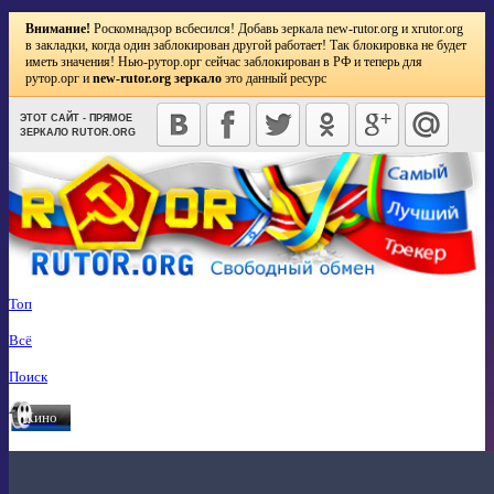
Внимание!
Роскомнадзор всбесился! Добавь зеркала
new-rutor.org
и
xrutor.org
в закладки, когда один заблокирован другой работает! Так блокировка не будет
иметь значения! Нью-рутор.орг сейчас заблокирован в РФ и теперь для
рутор.орг и
new-rutor.org зеркало
это данный ресурс
ЭТОТ САЙТ - ПРЯМОЕ
ЗЕРКАЛО RUTOR.ORG
Топ
Всё
Поиск