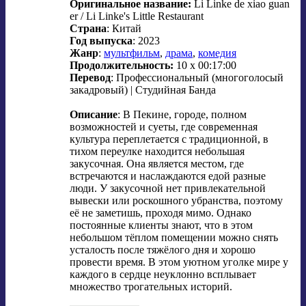
Оригинальное название:
Li Linke de xiao guan
er / Li Linke's Little Restaurant
Страна
: Китай
Год выпуска
: 2023
Жанр
:
мультфильм
,
драма
,
комедия
Продолжительность:
10 x 00:17:00
Перевод
: Профессиональный (многоголосый
закадровый) | Студийная Банда
Описание
: В Пекине, городе, полном
возможностей и суеты, где современная
культура переплетается с традиционной, в
тихом переулке находится небольшая
закусочная. Она является местом, где
встречаются и наслаждаются едой разные
люди. У закусочной нет привлекательной
вывески или роскошного убранства, поэтому
её не заметишь, проходя мимо. Однако
постоянные клиенты знают, что в этом
небольшом тёплом помещении можно снять
усталость после тяжёлого дня и хорошо
провести время. В этом уютном уголке мире у
каждого в сердце неуклонно всплывает
множество трогательных историй.