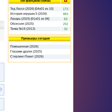
Топ фильмов сейчас
Тед Лассо (2026) [04х01 из 10]
173
История игрушек 5 (2026)
983
Лазарь (2025) [01x01 из 06]
63
Обсессия (2025)
202
Тачка №19 (2013)
32
Премьеры сегодня
Повешенная (2026)
Глазами других (2025)
Стерлинг-Поинт (2026)