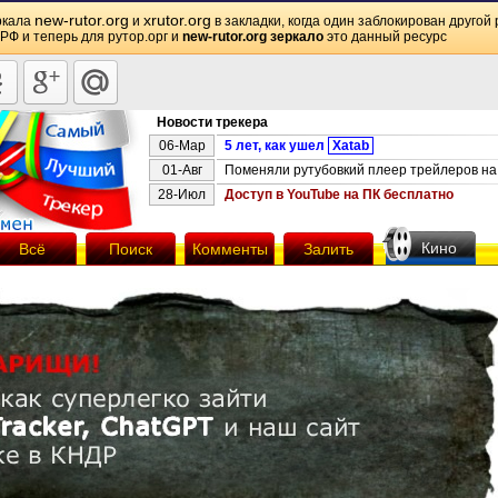
new-rutor.org
xrutor.org
ркала
и
в закладки, когда один заблокирован другой 
 РФ и теперь для рутор.орг и
new-rutor.org зеркало
это данный ресурс
Новости трекера
06-Мар
5 лет, как ушел
Xatab
01-Авг
Поменяли рутубовкий плеер трейлеров на 
28-Июл
Доступ в YouTube на ПК бесплатно
Кино
Всё
Поиск
Комменты
Залить