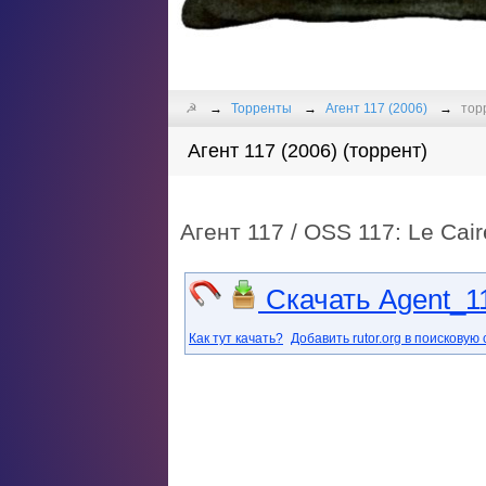
☭
Торренты
Агент 117 (2006)
торр
Агент 117 (2006) (торрент)
Агент 117 / OSS 117: Le Cair
Скачать Agent_11
Как тут качать?
Добавить rutor.org в поисковую 