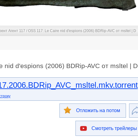
ент Агент 117 / OSS 117: Le Caire nid d'espions (2006) BDRip-AVC от msltel | D
e nid d'espions (2006) BDRip-AVC от msltel | D
7.2006.BDRip_AVC_msltel.mkv.torrent
строку
Отложить на потом
Смотреть трейлеры