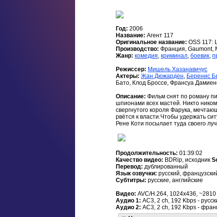
Год:
2006
Название:
Агент 117
Оригинальное название:
OSS 117: L
Производство:
Франция, Gaumont, M
Жанр:
комедия
,
криминал
,
боевик
,
п
Режиссер:
Мишель Хазанавичус
Актеры:
Жан Дюжарден
,
Беренис Б
Бато, Клод Броссе, Франсуа Дамиен
Описание:
Фильм снят по роману пи
шпионами всех мастей. Никто никому
свергнутого короля Фарука, мечтающ
рвётся к власти.Чтобы удержать си
Рене Коти посылает туда своего луч
Продолжительность:
01:39:02
Качество видео:
BDRip, исходник
S
Перевод:
дублированный
Язык озвучки:
русский, французски
Субтитры:
русские, английские
Видео:
AVC/H.264, 1024x436, ~2810
Аудио 1:
AC3, 2 ch, 192 Kbps - русс
Аудио 2:
AC3, 2 ch, 192 Kbps - фран