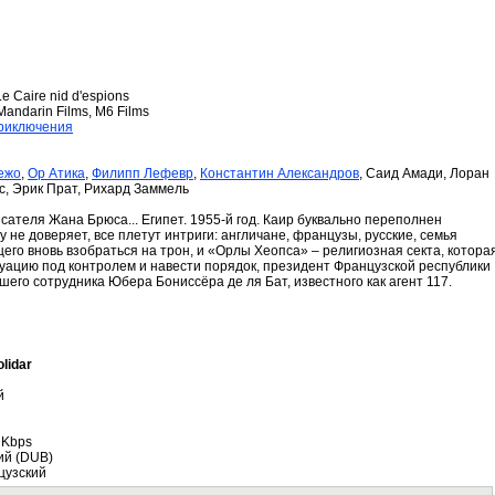
e Caire nid d'espions
andarin Films, M6 Films
риключения
ежо
,
Ор Атика
,
Филипп Лефевр
,
Константин Александров
, Саид Амади, Лоран
с, Эрик Прат, Рихард Заммель
сателя Жана Брюса... Египет. 1955-й год. Каир буквально переполнен
 не доверяет, все плетут интриги: англичане, французы, русские, семья
его вновь взобраться на трон, и «Орлы Хеопса» – религиозная секта, котора
туацию под контролем и навести порядок, президент Французской республики
шего сотрудника Юбера Бониссёра де ля Бат, известного как агент 117.
olidar
й
 Kbps
кий (DUB)
цузский