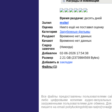
Награды и номинации
Время раздачи:
десять дней
Залил
msltel
Оценка
Никто ещё не поставил оценку
Категория
Зарубежные фильмы
Раздают
Временно нет данных
Качают
Временно нет данных
Сидер
(Никогда)
замечен
Добавлен
02-06-2026 17:54:38
Размер
2.21 GB (2373984569 Bytes)
Добавить в
закладки
Файлы (1)
Все файлы предоставлены пользователями сайт
либо цифровыми копиями аудио-визуальных
загруженными пользователями для обмена. Для
пишите на email pollyfuckingshit(гав-гав)ro[точка]