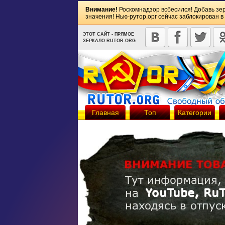
Внимание!
Роскомнадзор всбесился! Добавь зе
значения! Нью-рутор.орг сейчас заблокирован в
ЭТОТ САЙТ - ПРЯМОЕ
ЗЕРКАЛО RUTOR.ORG
Главная
Топ
Категории