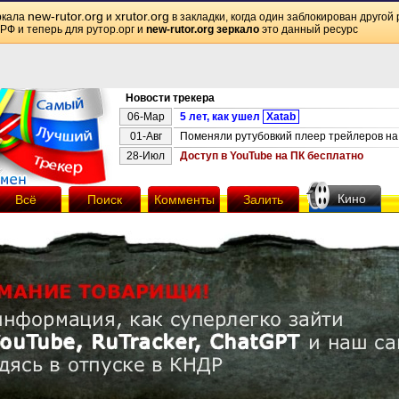
new-rutor.org
xrutor.org
ркала
и
в закладки, когда один заблокирован другой 
 РФ и теперь для рутор.орг и
new-rutor.org зеркало
это данный ресурс
Новости трекера
06-Мар
5 лет, как ушел
Xatab
01-Авг
Поменяли рутубовкий плеер трейлеров на 
28-Июл
Доступ в YouTube на ПК бесплатно
Кино
Всё
Поиск
Комменты
Залить