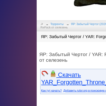
☭
Торренты
ЯР: Забытый Чертог (202
RePack от селезень
ЯР: Забытый Чертог / YAR: Forgo
ЯР: Забытый Чертог / YAR: F
от селезень
Скачать
YAR_Forgotten_Throne
Как тут качать?
Добавить rutor.org в поисковую 