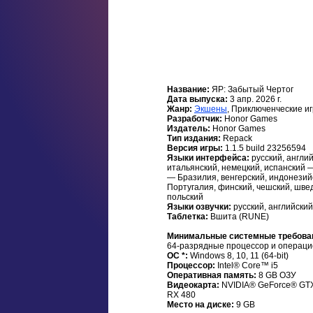
Название:
ЯР: Забытый Чертог
Дата выпуска:
3 апр. 2026 г.
Жанр:
Экшены
, Приключенческие и
Разработчик:
Honor Games
Издатель:
Honor Games
Тип издания:
Repack
Версия игры:
1.1.5 build 23256594
Языки интерфейса:
русский, англи
итальянский, немецкий, испанский 
— Бразилия, венгерский, индонезий
Португалия, финский, чешский, швед
польский
Языки озвучки:
русский, английский
Таблетка:
Вшита (RUNE)
Минимальные системные требова
64-разрядные процессор и операци
ОС *:
Windows 8, 10, 11 (64-bit)
Процессор:
Intel® Core™ i5
Оперативная память:
8 GB ОЗУ
Видеокарта:
NVIDIA® GeForce® GT
RX 480
Место на диске:
9 GB