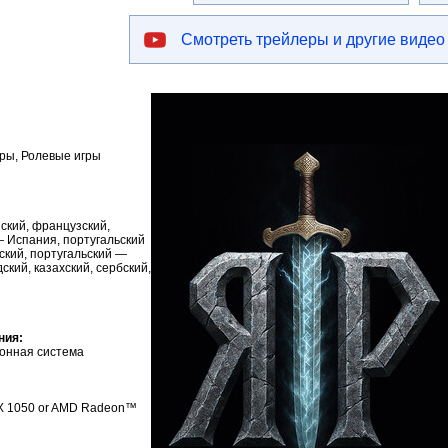
Смотреть трейлеры и другие видео
гры, Ролевые игры
йский, французский,
— Испания, португальский
ский, португальский —
ский, казахский, сербский,
ния:
онная система
X 1050 or AMD Radeon™