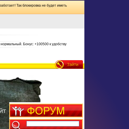
работает! Так блокировка не будет иметь
нормальный. Бонус: +100500 к удобству