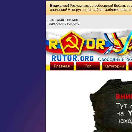
Внимание!
Роскомнадзор всбесился! Добавь зе
значения! Нью-рутор.орг сейчас заблокирован в
ЭТОТ САЙТ - ПРЯМОЕ
ЗЕРКАЛО RUTOR.ORG
Главная
Топ
Категории