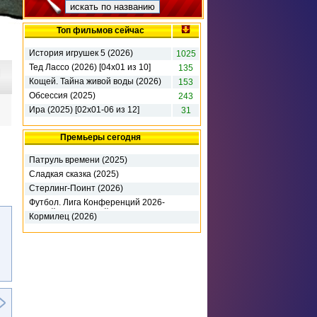
Топ фильмов сейчас
История игрушек 5 (2026)
1025
Тед Лассо (2026) [04х01 из 10]
135
|
Кощей. Тайна живой воды (2026)
153
Обсессия (2025)
243
Ира (2025) [02x01-06 из 12]
31
Премьеры сегодня
Патруль времени (2025)
Сладкая сказка (2025)
Стерлинг-Поинт (2026)
Футбол. Лига Конференций 2026-
27. 3-й кв раунд. 1-й матч. Динамо
Кормилец (2026)
К (2026)