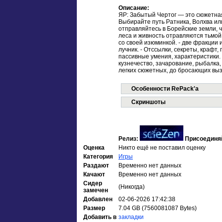
Описание:
ЯР: Забытый Чертог — это сюжетна
Выбирайте путь Ратника, Волхва ил
отправляйтесь в Борейские земли, ч
леса и живность отравляются тьмой.
со своей изюминкой. - две фракции и 
лучник. - Отссылки, секреты, крафт, 
пассивные умения, характеристики.
кузнечество, зачарование, рыбалка,
легких сюжетных, до бросающих вы
Особенности RePack'а
Скриншоты
Релиз:
Присоединя
Оценка
Никто ещё не поставил оценку
Категория
Игры
Раздают
Временно нет данных
Качают
Временно нет данных
Сидер
(Никогда)
замечен
Добавлен
02-06-2026 17:42:38
Размер
7.04 GB (7560081087 Bytes)
Добавить в
закладки