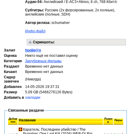
Аудио 04:
Английский / E-AC3+Atmos, 6 ch, 768 Кбит/с
Субтитры:
Русские (2х форсированные, 2х полные),
aнглийские (полные, SDH)
Автор релиза:
schumaher
Инфо-файл
Скриншоты:
Залил
hoolig@n
Оценка
Никто ещё не поставил оценку
Категория
Зарубежные фильмы
Раздают
Временно нет данных
Качают
Временно нет данных
Сидер
(Никогда)
замечен
Добавлен
14-05-2026 19:37:31
Размер
5.09 GB (5466276126 Bytes)
Добавить в
закладки
Связанные раздачи
Добав
Разме
Название
Пиры
лен
р
Каратель: Последнее убийство / The
Punisher: One Last Kill (2026) WEB-DLRip