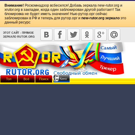
Внимание!
Роскомнадзор всбесился! Добавь зеркала
new-rutor.org
и
xrutor.org
в закладки, когда один заблокирован другой работает! Так
блокировка не будет иметь значения! Нью-рутор.орг сейчас
заблокирован в РФ и теперь для рутор.орг и
new-rutor.org зеркало
это
данный ресурс
ЭТОТ САЙТ - ПРЯМОЕ
ЗЕРКАЛО RUTOR.ORG
Кино
Топ
Всё
Поиск