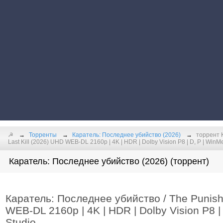
☭
Торренты
Каратель: Последнее убийство (2026)
торрент 
Last Kill (2026) UHD WEB-DL 2160p | 4K | HDR | Dolby Vision P8 | D, P | Win
Каратель: Последнее убийство (2026) (торрент)
Каратель: Последнее убийство / The Punishe
WEB-DL 2160p | 4K | HDR | Dolby Vision P8 
Studio