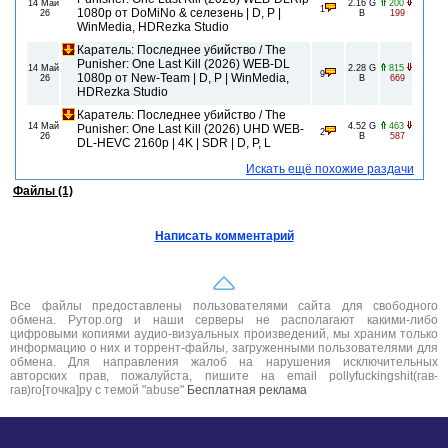
14 Май
2.16 G
200
1
1080p от DoMiNo & селезень | D, P |
26
B
199
WinMedia, HDRezka Studio
Каратель: Последнее убийство / The
Punisher: One Last Kill (2026) WEB-DL
14 Май
2.28 G
815
9
1080p от New-Team | D, P | WinMedia,
26
B
669
HDRezka Studio
Каратель: Последнее убийство / The
14 Май
4.52 G
463
Punisher: One Last Kill (2026) UHD WEB-
2
26
B
587
DL-HEVC 2160p | 4K | SDR | D, P, L
Искать ещё похожие раздачи
Файлы (1)
Написать комментарий
Все файлы предоставлены пользователями сайта для свободного
обмена. Рутор.org и наши серверы не располагают какими-либо
цифровыми копиями аудио-визуальных произведений, мы храним только
информацию о них и торрент-файлы, загруженными пользователями для
обмена. Для направления жалоб на нарушения исключительных
авторских прав, пожалуйста, пишите на email pollyfuckingshit(гав-
гав)ro[точка]ру с темой "abuse"
Бесплатная реклама