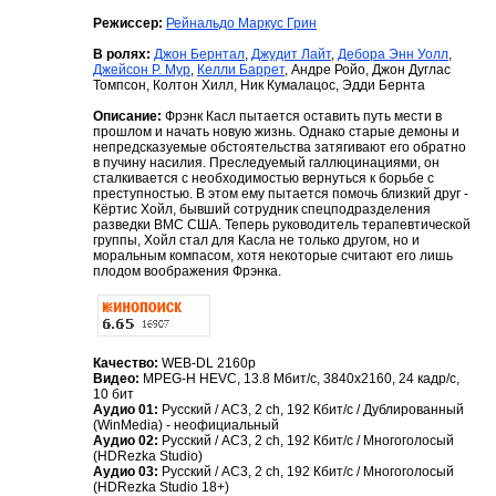
Режиссер:
Рейнальдо Маркус Грин
В ролях:
Джон Бернтал
,
Джудит Лайт
,
Дебора Энн Уолл
,
Джейсон Р. Мур
,
Келли Баррет
, Андре Ройо, Джон Дуглас
Томпсон, Колтон Хилл, Ник Кумалацос, Эдди Бернта
Описание:
Фрэнк Касл пытается оставить путь мести в
прошлом и начать новую жизнь. Однако старые демоны и
непредсказуемые обстоятельства затягивают его обратно
в пучину насилия. Преследуемый галлюцинациями, он
сталкивается с необходимостью вернуться к борьбе с
преступностью. В этом ему пытается помочь близкий друг -
Кёртис Хойл, бывший сотрудник спецподразделения
разведки ВМС США. Теперь руководитель терапевтической
группы, Хойл стал для Касла не только другом, но и
моральным компасом, хотя некоторые считают его лишь
плодом воображения Фрэнка.
Качество:
WEB-DL 2160p
Видео:
MPEG-H HEVC, 13.8 Mбит/с, 3840x2160, 24 кадр/с,
10 бит
Аудио 01:
Русский / AC3, 2 ch, 192 Кбит/с / Дублированный
(WinMedia) - неофициальный
Аудио 02:
Русский / AC3, 2 ch, 192 Кбит/с / Многоголосый
(HDRezka Studio)
Аудио 03:
Русский / AC3, 2 ch, 192 Кбит/с / Многоголосый
(HDRezka Studio 18+)