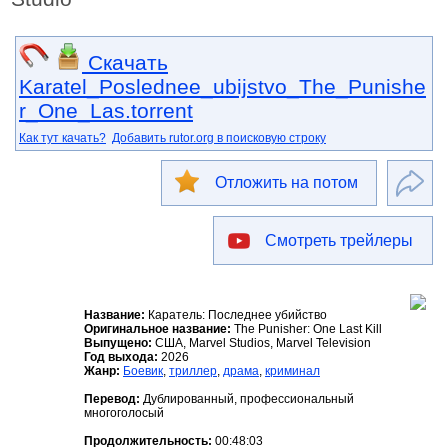
Скачать
Karatel_Poslednee_ubijstvo_The_Punishe
r_One_Las.torrent
Как тут качать?
Добавить rutor.org в поисковую строку
Отложить на потом
Смотреть трейлеры
Название:
Каратель: Последнее убийство
Оригинальное название:
The Punisher: One Last Kill
Выпущено:
США, Marvel Studios, Marvel Television
Год выхода:
2026
Жанр:
Боевик
,
триллер
,
драма
,
криминал
Перевод:
Дублированный, профессиональный
многоголосый
Продолжительность:
00:48:03