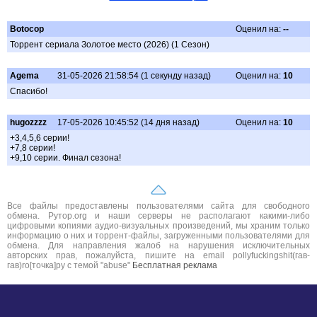
Botocop
Оценил на:
--
Торрент сериала Золотое место (2026) (1 Сезон)
Agema
31-05-2026 21:58:54 (1 секунду назад)
Оценил на:
10
Спасибо!
hugozzzz
17-05-2026 10:45:52 (14 дня назад)
Оценил на:
10
+3,4,5,6 серии!
+7,8 серии!
+9,10 серии. Финал сезона!
Все файлы предоставлены пользователями сайта для свободного
обмена. Рутор.org и наши серверы не располагают какими-либо
цифровыми копиями аудио-визуальных произведений, мы храним только
информацию о них и торрент-файлы, загруженными пользователями для
обмена. Для направления жалоб на нарушения исключительных
авторских прав, пожалуйста, пишите на email pollyfuckingshit(гав-
гав)ro[точка]ру с темой "abuse"
Бесплатная реклама