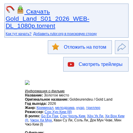
Скачать
Gold_Land_S01_2026_WEB-
DL_1080p.torrent
Как тут качать?
Добавить rutor.org в поисковую строку
Отложить на потом
Смотреть трейлеры
Информация о фильме
Название:
Золотое место
Оригинальное название:
Goldeurendeu / Gold Land
Год выхода:
2026
Жанр:
Криминал
,
мелодрама
,
нуар
,
триллер
Режиссер:
Сон Хун Ким (III)
В ролях:
Бо Ён Пак
,
Сон Чхоль Ким
,
Хён Ук Ли
,
Хи Вон Ким
(I)
,
Чжон Хи Мун
, Кван Су Ли, Соль Ли, Док Мун Чхве, Мин
Чжэ Ким (I)
О фильме: