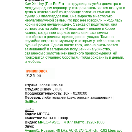
Ким Хи Чжу (Пак Бо Ён) – сотрудница службы досмотра в
международном аэропорту, которая оказывается втянута в
дело о нелегальной контрабанде золотых слитков на
сумму 60 миллиардов вон. Она выросла в настолько
неблагополучной семье, что про неё говорили: «Родилась
хронической неудачницей». Съехав от родителей, она
устроилась на работу в «Голдлэнд» – первое в Корее
казино, созданное с целью оживления экономики
шахтёрского региона, пришедшего в упадок. Там она
случайно встретила мужчину, с которым у неё завязался
бурный роман. Однако после того, как она оказывается
замешанной в загадочном покушении на убийство,
связанном с золотом неизвестного происхождения, ей
приходится отчаянно бороться, чтобы сохранить и деньги,
и любовь.
Страна:
Корея Южная
Студия:
Disney+, Hulu
Продолжительность:
10x ~ 01:00:00
Перевод:
Любительский (двухголосый закадровый) |
SoftBox
Файл
Кодек:
MPEG4
Качество:
WEB-DL 1080p
Видео:
MPEG-4 AVC, ~ 4 077 Кбит/с, 1920x1080
Звук:
Аудио#1: Russian: 48 kHz, AC-3, 2/0 (L,R) ch, ~192 kbps avg |