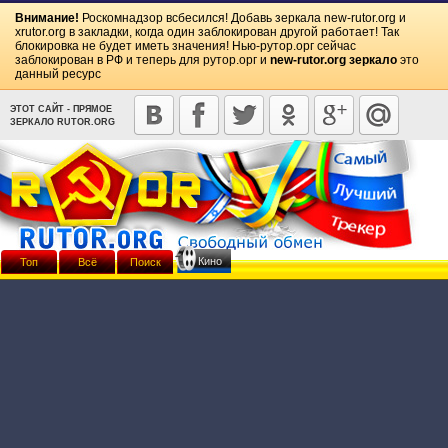
Внимание!
Роскомнадзор всбесился! Добавь зеркала
new-rutor.org
и
xrutor.org
в закладки, когда один заблокирован другой работает! Так
блокировка не будет иметь значения! Нью-рутор.орг сейчас
заблокирован в РФ и теперь для рутор.орг и
new-rutor.org зеркало
это
данный ресурс
ЭТОТ САЙТ - ПРЯМОЕ
ЗЕРКАЛО RUTOR.ORG
Кино
Топ
Всё
Поиск